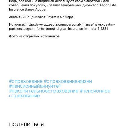
Ведь, все больше индийцев используют свои смартфоны для
совершения покупок», - заявил генеральный директор Aegon Life
Insurance Винет Арора.
Аналитики оценивают Paytm в $7 млрд.
Источник: https://www.zeebiz.com/personal-finance/news-paytm-
partners-aegon-life-to-boost-digital-insurance-in-india-111381
Фото из открытых источников
#страхование
#страхованиежизни
#пенсионныйаннуитет
#накопительноестрахование
#пенсионное
страхование
ПОДЕЛИТЬСЯ