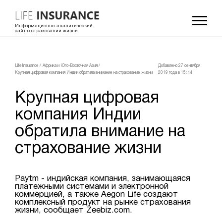
Информационно-аналитический
сайт о страховании жизни
LifeInsurance
/
Африка и Юго-Восточная Азия
/
Добавлено 27 сентября
Крупная цифровая компания Индии обратила внимание на страхование жизни
2019 года в 15:44
Крупная цифровая
компания Индии
обратила внимание на
страхование жизни
Paytm - индийская компания, занимающаяся
платежными системами и электронной
коммерцией, а также Aegon Life создают
комплексный продукт на рынке страхования
жизни, сообщает Zeebiz.com.