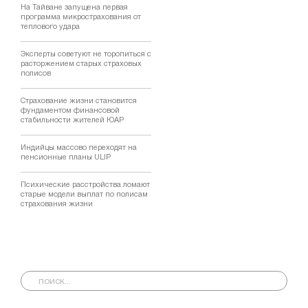
На Тайване запущена первая
программа микрострахования от
теплового удара
Эксперты советуют не торопиться с
расторжением старых страховых
полисов
Страхование жизни становится
фундаментом финансовой
стабильности жителей ЮАР
Индийцы массово переходят на
пенсионные планы ULIP
Психические расстройства ломают
старые модели выплат по полисам
страхования жизни