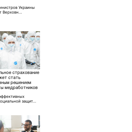
инистров Украины
 Верховн...
льное страхование
жет стать
вным решением
ы медработников
эффективных
оциальной защит...