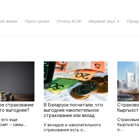
ия жизни
Пресс-релиз
Отчеты КСЖ
Мировой опыт
Проду
▼
ое страхование
В Беларуси посчитали, что
Страхово
что выгоднее?
выгоднее накопительное
Кыргызст
страхование или вклад
к его еще
Страховые
зит – самы...
Кыргызста
У вкладов и накопительного
о...
страхования есть о...