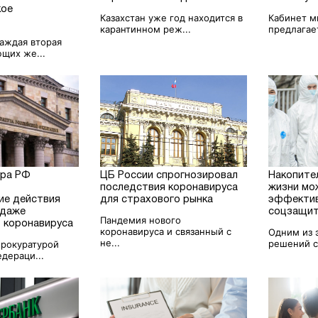
кое
Казахстан уже год находится в
Кабинет м
карантинном реж...
предлагает
аждая вторая
щих же...
ура РФ
ЦБ России спрогнозировал
Накопите
последствия коронавируса
жизни мо
ие действия
для страхового рынка
эффекти
одаже
соцзащит
Пандемия нового
т коронавируса
коронавируса и связанный с
Одним из 
не...
решений с
прокуратурой
дераци...