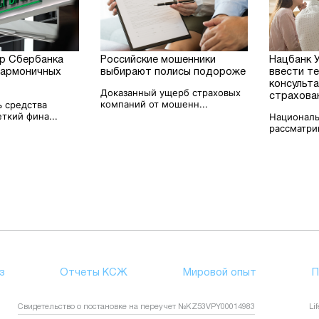
р Сбербанка
Российские мошенники
Нацбанк 
гармоничных
выбирают полисы подороже
ввести т
консульта
Доказанный ущерб страховых
страхова
компаний от мошенн...
ь средства
ткий фина...
Националь
рассматрив
з
Отчеты КСЖ
Мировой опыт
П
Свидетельство о постановке на переучет №KZ53VPY00014983
Li