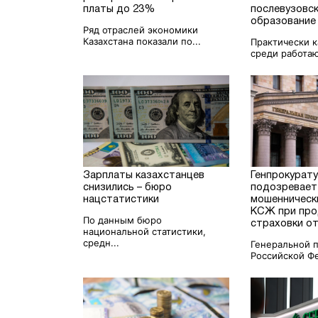
платы до 23%
послевузовс
образование
Ряд отраслей экономики
Казахстана показали по...
Практически к
среди работаю
Зарплаты казахстанцев
Генпрокурат
снизились – бюро
подозревает
нацстатистики
мошенническ
КСЖ при пр
По данным бюро
страховки о
национальной статистики,
средн...
Генеральной 
Российской Фе