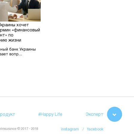
Украины хочет
ермин «финансовый
нт» по
нию жизни
ный банк Украины
ает вопр...
родукт
#Happy Life
Эксперт
feInsurance © 2017 - 2018
instagram /
facebook