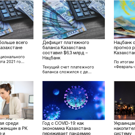
больше всего
Дефицит платежного
Нацбанк 
Казахстане
баланса Казахстана
прогноз 
составил $6,3 млрд –
Казахста
ционального
Нацбанк
та 2021 го...
По итогам
«Февраль-м
Текущий счет платежного
баланса сложился с де...
ая среди
Год с COVID-19: как
Украинца
женщин в РК
экономика Казахстана
накопите
е и
переживает пандемию
систему