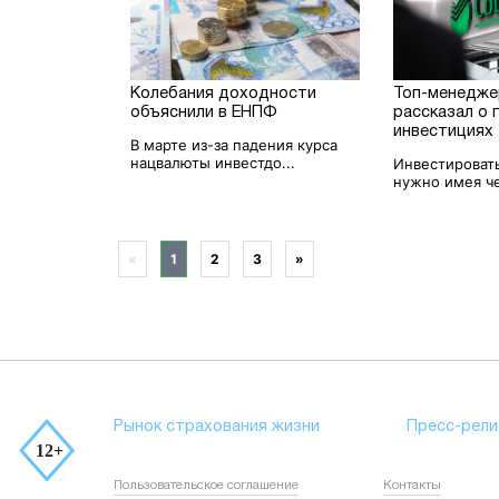
Колебания доходности
Топ-менедже
объяснили в ЕНПФ
рассказал о 
инвестициях
В марте из-за падения курса
нацвалюты инвестдо...
Инвестироват
нужно имея че
«
1
2
3
»
Рынок страхования жизни
Пресс-рели
Пользовательское соглашение
Контакты