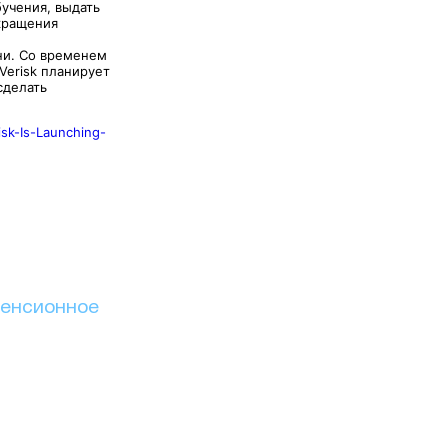
учения, выдать
кращения
ни. Со временем
Verisk планирует
сделать
sk-Is-Launching-
енсионное