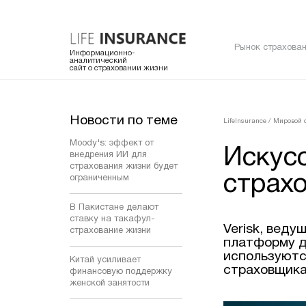
Рынок страхован
Информационно-
аналитический
сайт о страховании жизни
Новости по теме
LifeInsurance
/
Мировой 
Moody's: эффект от
Искус
внедрения ИИ для
страхования жизни будет
страх
ограниченным
В Пакистане делают
ставку на такафул-
Verisk, вед
страхование жизни
платформу д
используютс
Китай усиливает
страховщика
финансовую поддержку
женской занятости