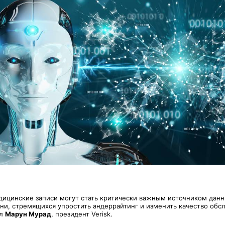
ицинские записи могут стать критически важным источником данн
ни, стремящихся упростить андеррайтинг и изменить качество обс
ал
Марун Мурад
, президент Verisk.