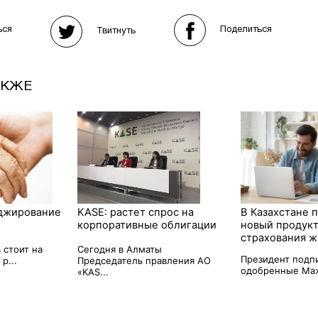
Поделиться
ься
Твитнуть
АКЖЕ
джирование
KASE: растет спрос на
В Казахстане 
корпоративные облигации
новый продукт
страхования ж
 стоит на
Сегодня в Алматы
Президент подп
р...
Председатель правления АО
одобренные Маж
«KAS...