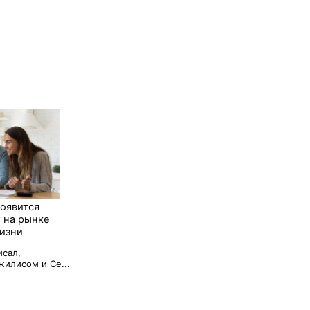
появится
 на рынке
изни
исал,
илисом и Се...