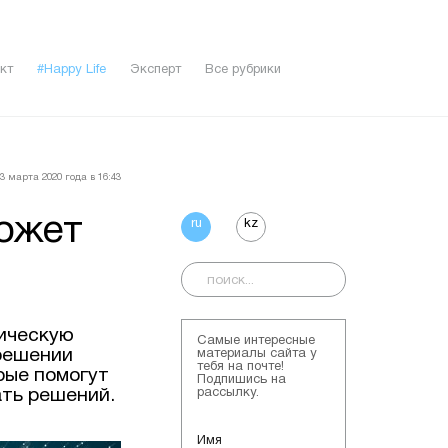
кт
#Happy Life
Эксперт
Все рубрики
3 мартa 2020 года в 16:43
ожет
ru
kz
тическую
Самые интересные
решении
материалы сайта у
тебя на почте!
рые помогут
Подпишись на
ть решений.
рассылку.
Имя