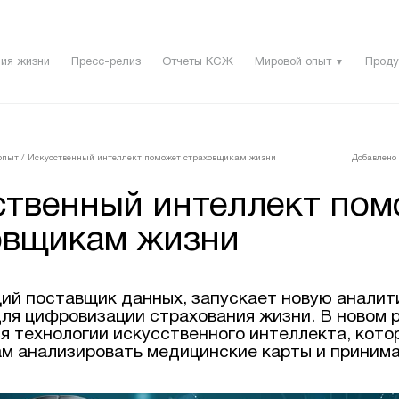
ия жизни
Пресс-релиз
Отчеты КСЖ
Мировой опыт
Проду
▼
опыт
/
Искусственный интеллект поможет страховщикам жизни
Добавлено 
ственный интеллект пом
овщикам жизни
ущий поставщик данных, запускает новую анали
ля цифровизации страхования жизни. В новом 
я технологии искусственного интеллекта, кото
м анализировать медицинские карты и принима