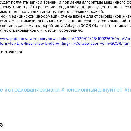
будет получать записи врачей, и применяя алгоритмы машинного об
ьному клиенту. Это решение предназначено для существенного со
имого для получения информации от лечащих врачей.
нной медицинской информации очень важен для страховщиков жиз
поможет оптимизировать множество процессов внутри компаний. «
шение в систему андеррайтинга Velogica SCOR Global Life, а также 
гих страховщиков», - говорит собеседник.
/www.globenewswire.com/news-release/2020/02/28/1992769/0/en/Veri
form-for-Life-Insurance-Underwriting-in-Collaboration-with-SCOR.html
ых источников
ие
#страхованиежизни
#пенсионныйаннуитет
#п
СЯ