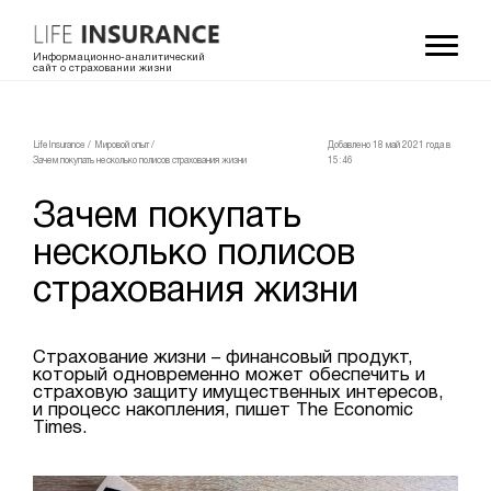
Информационно-аналитический
сайт о страховании жизни
LifeInsurance
/
Мировой опыт
/
Добавлено 18 май 2021 года в
Зачем покупать несколько полисов страхования жизни
15:46
Зачем покупать
несколько полисов
страхования жизни
Страхование жизни – финансовый продукт,
который одновременно может обеспечить и
страховую защиту имущественных интересов,
и процесс накопления, пишет The Economic
Times.