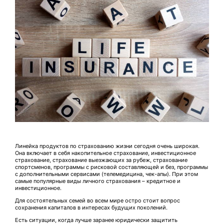
Линейка продуктов по страхованию жизни сегодня очень широкая.
Она включает в себя накопительное страхование, инвестиционное
страхование, страхование выезжающих за рубеж, страхование
спортсменов, программы с рисковой составляющей и без, программы
с дополнительными сервисами (телемедицина, чек-апы). При этом
самые популярные виды личного страхования – кредитное и
инвестиционное.
Для состоятельных семей во всем мире остро стоит вопрос
сохранения капиталов в интересах будущих поколений.
Есть ситуации, когда лучше заранее юридически защитить