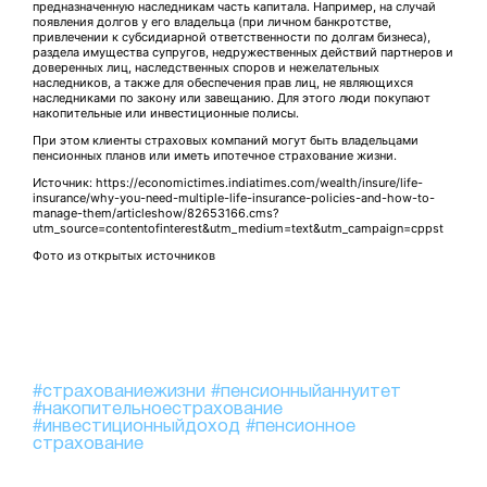
предназначенную наследникам часть капитала. Например, на случай
появления долгов у его владельца (при личном банкротстве,
привлечении к субсидиарной ответственности по долгам бизнеса),
раздела имущества супругов, недружественных действий партнеров и
доверенных лиц, наследственных споров и нежелательных
наследников, а также для обеспечения прав лиц, не являющихся
наследниками по закону или завещанию. Для этого люди покупают
накопительные или инвестиционные полисы.
При этом клиенты страховых компаний могут быть владельцами
пенсионных планов или иметь ипотечное страхование жизни.
Источник: https://economictimes.indiatimes.com/wealth/insure/life-
insurance/why-you-need-multiple-life-insurance-policies-and-how-to-
manage-them/articleshow/82653166.cms?
utm_source=contentofinterest&utm_medium=text&utm_campaign=cppst
Фото из открытых источников
#страхованиежизни
#пенсионныйаннуитет
#накопительноестрахование
#инвестиционныйдоход
#пенсионное
страхование