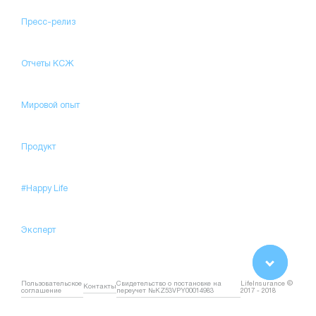
Пресс-релиз
Отчеты КСЖ
Мировой опыт
Продукт
#Happy Life
Эксперт
Пользовательское
Свидетельство о постановке на
LifeInsurance ©
Контакты
соглашение
переучет №KZ53VPY00014983
2017 - 2018