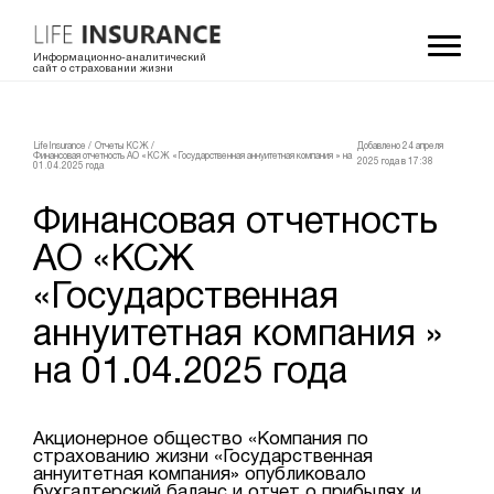
Информационно-аналитический
сайт о страховании жизни
LifeInsurance
/
Отчеты КСЖ
/
Добавлено 24 апреля
Финансовая отчетность АО «КСЖ «Государственная аннуитетная компания » на
2025 года в 17:38
01.04.2025 года
Финансовая отчетность
АО «КСЖ
«Государственная
аннуитетная компания »
на 01.04.2025 года
Акционерное общество «Компания по
страхованию жизни «Государственная
аннуитетная компания» опубликовало
бухгалтерский баланс и отчет о прибылях и