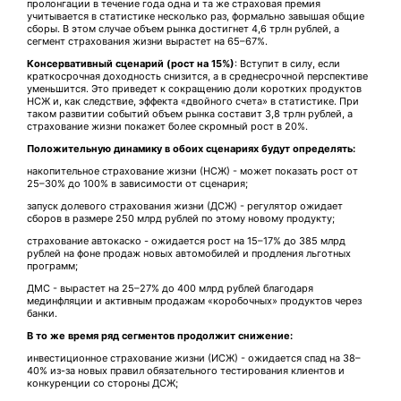
пролонгации в течение года одна и та же страховая премия
учитывается в статистике несколько раз, формально завышая общие
сборы. В этом случае объем рынка достигнет 4,6 трлн рублей, а
сегмент страхования жизни вырастет на 65–67%.
Консервативный сценарий (рост на 15%)
: Вступит в силу, если
краткосрочная доходность снизится, а в среднесрочной перспективе
уменьшится. Это приведет к сокращению доли коротких продуктов
НСЖ и, как следствие, эффекта «двойного счета» в статистике. При
таком развитии событий объем рынка составит 3,8 трлн рублей, а
страхование жизни покажет более скромный рост в 20%.
Положительную динамику в обоих сценариях будут определять:
накопительное страхование жизни (НСЖ) - может показать рост от
25–30% до 100% в зависимости от сценария;
запуск долевого страхования жизни (ДСЖ) - регулятор ожидает
сборов в размере 250 млрд рублей по этому новому продукту;
страхование автокаско - ожидается рост на 15–17% до 385 млрд
рублей на фоне продаж новых автомобилей и продления льготных
программ;
ДМС - вырастет на 25–27% до 400 млрд рублей благодаря
мединфляции и активным продажам «коробочных» продуктов через
банки.
В то же время ряд сегментов продолжит снижение:
инвестиционное страхование жизни (ИСЖ) - ожидается спад на 38–
40% из-за новых правил обязательного тестирования клиентов и
конкуренции со стороны ДСЖ;