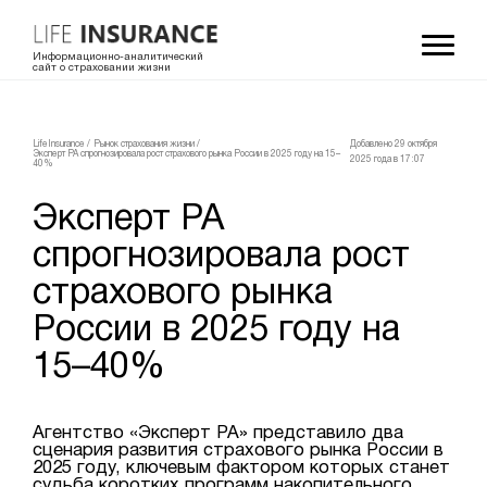
Информационно-аналитический
сайт о страховании жизни
LifeInsurance
/
Рынок страхования жизни
/
Добавлено 29 октября
Эксперт РА спрогнозировала рост страхового рынка России в 2025 году на 15–
2025 года в 17:07
40%
Эксперт РА
спрогнозировала рост
страхового рынка
России в 2025 году на
15–40%
Агентство «Эксперт РА» представило два
сценария развития страхового рынка России в
2025 году, ключевым фактором которых станет
судьба коротких программ накопительного