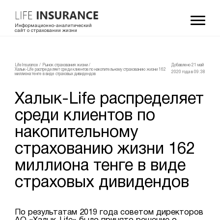
Информационно-аналитический
сайт о страховании жизни
LifeInsurance
/
Рынок страхования жизни
/
Добавлено 21 май
Халык-Life распределяет среди клиентов по накопительному страхованию жизни 162
2020 года в 09:38
миллиона тенге в виде страховых дивидендов
Халык-Life распределяет
среди клиентов по
накопительному
страхованию жизни 162
миллиона тенге в виде
страховых дивидендов
По результатам 2019 года советом директоров