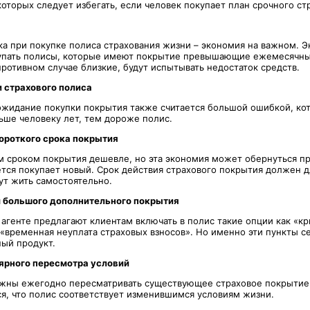
которых следует избегать, если человек покупает план срочного ст
ка при покупке полиса страхования жизни – экономия на важном. 
упать полисы, которые имеют покрытие превышающие ежемесячны
В противном случае близкие, будут испытывать недостаток средств.
 страхового полиса
жидание покупки покрытия также считается большой ошибкой, ко
ьше человеку лет, тем дороже полис.
ороткого срока покрытия
м сроком покрытия дешевле, но эта экономия может обернуться пр
тся покупает новый. Срок действия страхового покрытия должен дл
ут жить самостоятельно.
 большого дополнительного покрытия
 агенте предлагают клиентам включать в полис такие опции как «к
 «временная неуплата страховых взносов». Но именно эти пункты с
ый продукт.
ярного пересмотра условий
лжны ежегодно пересматривать существующее страховое покрытие
ся, что полис соответствует изменившимся условиям жизни.