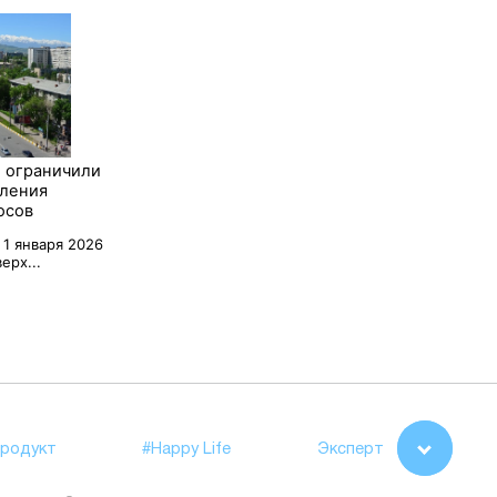
 ограничили
сления
осов
 1 января 2026
ерх...
родукт
#Happy Life
Эксперт