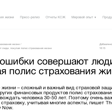
ия жизни
Пресс-релиз
Отчеты КСЖ
Мировой опыт
Проду
▼
рахования жизни
/
Добавлено
 люди, покупая полис страхования жизни
16:15
 ошибки совершают люд
ая полис страхования ж
 жизни – сложный и важный вид страховой защ
других финансовых продуктов полис страховани
вождать человека 30-50 лет. Поэтому очень ва
страховку, учитывая многие аспекты, пишет Th
y Now.