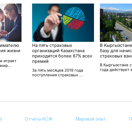
нимателю
На пять страховых
В Кыргызстане
ния жизни
организаций Казахстана
базу для начи
приходится более 67% всех
страховых взн
и играет
премий
В Кыргызстане с
нир...
года действует в
За пять месяцев 2019 года
поступления страховых ...
з
Отчеты КСЖ
Мировой опыт
П