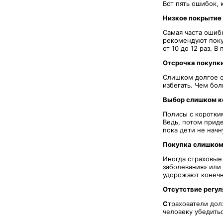
Вот пять ошибок, 
Низкое покрытие
Самая часта ошиб
рекомендуют пок
от 10 до 12 раз. 
Отсрочка покупки
Слишком долгое о
избегать. Чем бол
Выбор слишком к
Полисы с коротки
Ведь, потом приде
пока дети не начн
Покупка слишком
Иногда страховые
заболевания» или
удорожают конечн
Отсутствие регул
С
трахователи до
человеку убедить