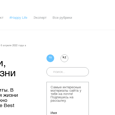
кт
#Happy Life
Эксперт
Все рубрики
 6 апреля 2022 года в
ru
kz
и,
изни
Самые интересные
иты. В
материалы сайта у
тебя на почте!
я жизни
Подпишись на
жно
рассылку.
e Best
Имя