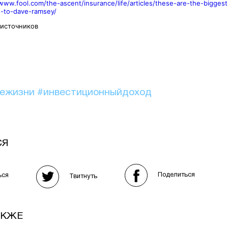
/www.fool.com/the-ascent/insurance/life/articles/these-are-the-biggest
g-to-dave-ramsey/
 источников
иежизни
#инвестиционныйдоход
СЯ
Поделиться
ься
Твитнуть
АКЖЕ