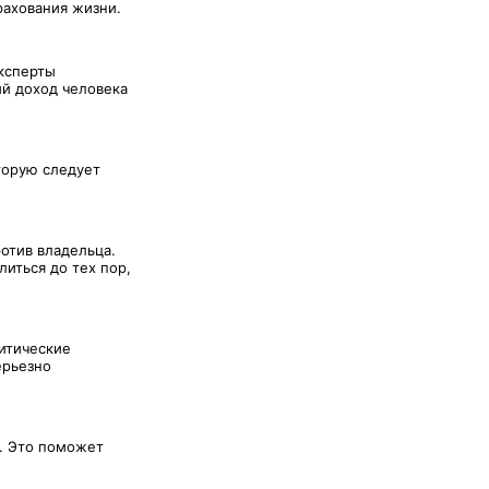
рахования жизни.
Эксперты
й доход человека
торую следует
отив владельца.
иться до тех пор,
ритические
ерьезно
. Это поможет