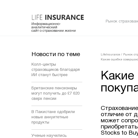
Рынок страхован
Информационно-
аналитический
сайт о страховании жизни
Новости по теме
LifeInsurance
/
Рынок ст
Какие ошибки совершают
Колл-центры
страховщиков благодаря
Какие
ИИ станут быстрее
покуп
Британские пенсионеры
могут получить до £7 620
сверх пенсии
Страхование
В Пакистане одобрили
отличие от 
новые аннуитетные
может сопро
продукты
приобретать 
Stocks to Bu
Ученые научились