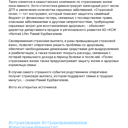
Таких клиентов в казахстанских компаниях по страхованию жизни
пока немного. Хотя статистика демонстрирует ежегодный рост числа
ДТП и увеличение количества серьезных заболеваний. «Страховой
полис — тот инструмент, который поможет защитить семейный
бюджет от финансовых потерь, связанных с последствиями травм,
опасными заболеваниями и другими неприятностями, требующими
серьезных затрат для восстановления здоровья», - объясняет
директор департамента продаж и регионального развития АО «КСЖ
«Nomad Life» Рамай Курбангалиев.
Своевременная страховая выплата, в разы превышающая страховой
взнос, позволит оперативно решить проблемы со здоровьем,
обеспечит необходимыми денежными средствами для выздоровления
и реабилитации, а также поможет покрыть расходы, связанные с
потерей привычного дохода в период болезни и после неё. «Полис
страхования жизни также предусматривает защиту жизни и здоровья
кормильца семьи.
В случае самого страшного события родственники оперативно
получат страховую выплату, которая поддержит семью в трудную
минуту», - сказал Рамай Курбангалиев.
Фото из открытых источников
#страхование
#страхованиежизни
#пенсионныйаннуитет