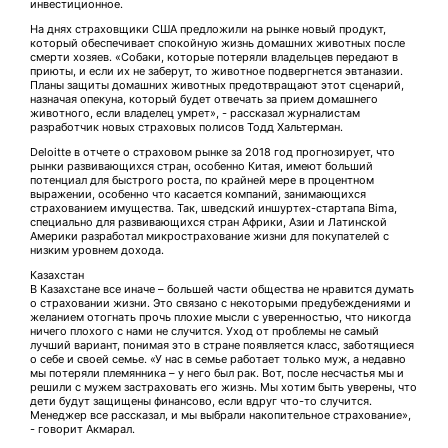
инвестиционное.
На днях страховщики США предложили на рынке новый продукт,
который обеспечивает спокойную жизнь домашних животных после
смерти хозяев. «Собаки, которые потеряли владельцев передают в
приюты, и если их не заберут, то животное подвергнется эвтаназии.
Планы защиты домашних животных предотвращают этот сценарий,
назначая опекуна, который будет отвечать за прием домашнего
животного, если владелец умрет», - рассказал журналистам
разработчик новых страховых полисов Тодд Хальтерман.
Deloitte в отчете о страховом рынке за 2018 год прогнозирует, что
рынки развивающихся стран, особенно Китая, имеют больший
потенциал для быстрого роста, по крайней мере в процентном
выражении, особенно что касается компаний, занимающихся
страхованием имущества. Так, шведский иншуртех-стартапа Bima,
специально для развивающихся стран Африки, Азии и Латинской
Америки разработал микрострахование жизни для покупателей с
низким уровнем дохода.
Казахстан
В Казахстане все иначе – большей части общества не нравится думать
о страховании жизни. Это связано с некоторыми предубеждениями и
желанием отогнать прочь плохие мысли с уверенностью, что никогда
ничего плохого с нами не случится. Уход от проблемы не самый
лучший вариант, понимая это в стране появляется класс, заботящиеся
о себе и своей семье. «У нас в семье работает только муж, а недавно
мы потеряли племянника – у него был рак. Вот, после несчастья мы и
решили с мужем застраховать его жизнь. Мы хотим быть уверены, что
дети будут защищены финансово, если вдруг что-то случится.
Менеджер все рассказал, и мы выбрали накопительное страхование»,
- говорит Акмарал.