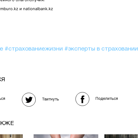
rmburo.kz и nationalbank.kz
ие
#страхованиежизни
#эксперты в страховани
СЯ
Поделиться
ься
Твитнуть
АКЖЕ