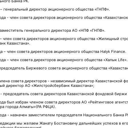
ьного Банка РК.
 – генеральный директор акционерного общества «ГНПФ».
года - член совета директоров акционерного общества «Казахстанс
 заместитель генерального директора АО «НПФ «ГНПФ».
 – член совета директоров акционерного общества «Жилищный стр
нк Казахстана».
да – член совета директоров акционерного общества Halyk Finance.
ода – член совета директоров акционерного общества «Халык Life».
 председатель Биржевого совета акционерного общества «Казахста
 члена совета директоров - независимый директор Казахстанской 
мый директор АО «Жилстройсбербанк Казахстана»;
 - председатель совета директоров Казахстанской фондовой биржи 
года был избран членом совета директоров АО «Рейтинговое агентс
ра города Алматы»(РА РФЦА).
года - назначен заместителем председателя Национального Банка Р
едакции мы желаем Жанату Бостановичу дальнейших успехов в ег
мейного благополучия!