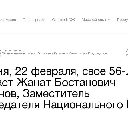
ия жизни
Пресс-релиз
Отчеты КСЖ
Мировой опыт
Проду
▼
рахования жизни
/
Д
ое 56-летие отмечает Жанат Бостанович Курманов, Заместитель Председателя
2
К
я, 22 февраля, свое 56-
ает Жанат Бостанович
нов, Заместитель
едателя Национального 