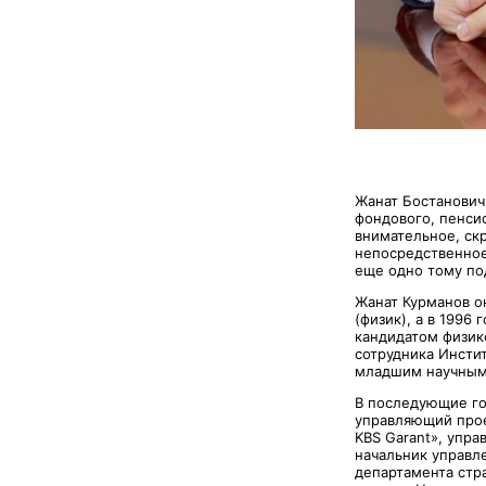
Жанат Бостанович 
фондового, пенси
внимательное, скр
непосредственное
еще одно тому п
Жанат Курманов ок
(физик), а в 1996
кандидатом физик
сотрудника Инстит
младшим научным 
В последующие год
управляющий прое
KBS Garant», упра
начальник управл
департамента стр