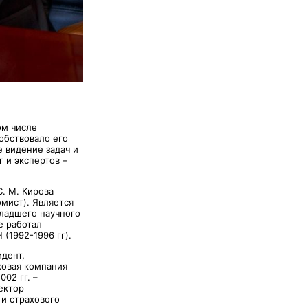
ом числе
обствовало его
е видение задач и
 и экспертов –
. М. Кирова
омист). Является
младшего научного
е работал
(1992-1996 гг).
идент,
ховая компания
02 гг. –
ектор
 и страхового