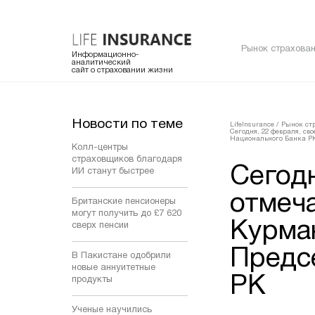
Рынок страхован
Информационно-
аналитический
сайт о страховании жизни
Новости по теме
LifeInsurance
/
Рынок ст
Сегодня, 22 февраля, св
Национального Банка Р
Колл-центры
страховщиков благодаря
Сегодн
ИИ станут быстрее
отмеч
Британские пенсионеры
могут получить до £7 620
Курма
сверх пенсии
Предс
В Пакистане одобрили
новые аннуитетные
РК
продукты
Ученые научились