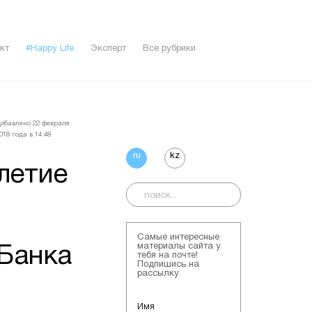
кт
#Happy Life
Эксперт
Все рубрики
обавлено 22 февраля
018 года в 14:48
ru
kz
летие
Самые интересные
материалы сайта у
Банка
тебя на почте!
Подпишись на
рассылку.
Имя