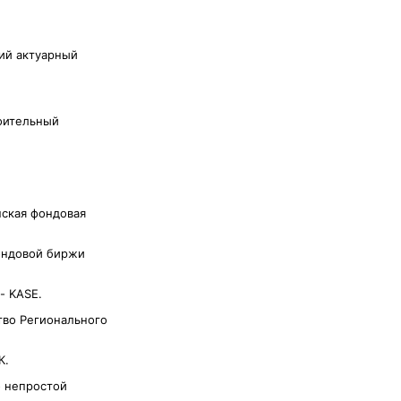
кий актуарный
оительный
нская фондовая
фондовой биржи
- KASE.
тво Регионального
К.
о непростой