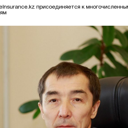
feInsurance.kz присоединяется к многочисленны
иям