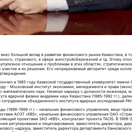
внес большой вклад в развитие финансового рынка Казахстана, в т
онного, страхового, в сфере жилстройсбережений и тд. Этому спос
упулезное отношение к проблемам в этих областях, стратегическо
 участие в их решении. Его непререкаемый авторитет среди коллег
одтверждение.
ончил в 1985 году Казахский государственный университет имени С
 году - Московский институт экономики, менеджмента и права (экон
о-математических наук. Начинал карьеру с должности инженера, 
ута ядерной физики академии наук Казахстана (1985-1992 гг.), дале
сотрудником объединенного института ядерных исследований РАН 
ы (1996-1999 гг.) – начальник финансового управления, вице-през
ктами АОЗТ «KBS», начальник финансового управления ОАО «Стра
вляющий проектами ЗАО «KBS», консультант проекта TACIS. В 1999-20
ения регулирования и лицензирования, заместитель директора, дир
ахового надзора, заместитель директора департамента банковского