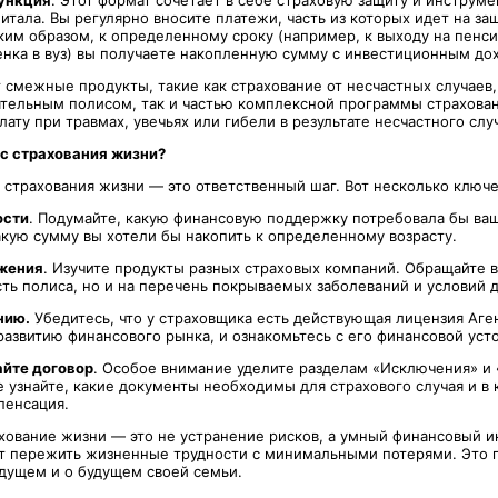
ункция
. Этот формат сочетает в себе страховую защиту и инструме
тала. Вы регулярно вносите платежи, часть из которых идет на защ
ким образом, к определенному сроку (например, к выходу на пенс
нка в вуз) вы получаете накопленную сумму с инвестиционным до
 смежные продукты, такие как страхование от несчастных случаев
ятельным полисом, так и частью комплексной программы страхова
ату при травмах, увечьях или гибели в результате несчастного слу
с страхования жизни?
страхования жизни — это ответственный шаг. Вот несколько ключе
ости
. Подумайте, какую финансовую поддержку потребовала бы ваш
акую сумму вы хотели бы накопить к определенному возрасту.
жения
. Изучите продукты разных страховых компаний. Обращайте 
ть полиса, но и на перечень покрываемых заболеваний и условий д
нию.
Убедитесь, что у страховщика есть действующая лицензия Аген
развитию финансового рынка, и ознакомьтесь с его финансовой уст
айте договор
. Особое внимание уделите разделам «Исключения» и 
 узнайте, какие документы необходимы для страхового случая и в 
пенсация.
ахование жизни — это не устранение рисков, а умный финансовый и
т пережить жизненные трудности с минимальными потерями. Это 
удущем и о будущем своей семьи.