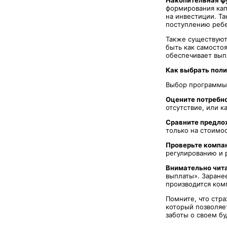
Накопительная ф
формирования капи
на инвестиции. Та
поступлению ребе
Также существуют
быть как самосто
обеспечивает выпл
Как выбрать поли
Выбор программы 
Оцените потребн
отсутствие, или к
Сравните предло
только на стоимос
Проверьте компа
регулированию и 
Внимательно чит
выплаты». Заранее
производится ком
Помните, что стр
который позволяе
заботы о своем б