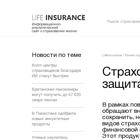
Рынок страхован
Информационно-
аналитический
сайт о страховании жизни
Новости по теме
LifeInsurance
/
Рынок ст
Колл-центры
Страхо
страховщиков благодаря
ИИ станут быстрее
защит
Британские пенсионеры
могут получить до £7 620
сверх пенсии
В рамках по
обращают вн
В Пакистане одобрили
сохранить, 
новые аннуитетные
видов страх
продукты
финансовой 
Этот продук
Ученые научились