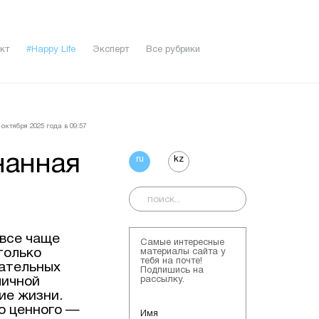
кт
#Happy Life
Эксперт
Все рубрики
октября 2025 года в 09:57
нанная
ru
kz
все чаще
Самые интересные
только
материалы сайта у
тебя на почте!
зательных
Подпишись на
личной
рассылку.
ие жизни.
о ценного —
Имя