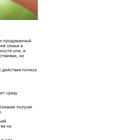
 и продуманный
шей семьи в
ности или, в
ствиями, не
к действия полиса
ет сразу
 близкие получат
.
чай
ва на