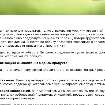
язанных законом продуктов, полис страхования жизни — это личный
ая цель — стать надежным финансовым амортизатором для вас и ва
е невозможно предугадать: серьезная болезнь, потеря трудоспособ
ерть кормильца. Выплата по полису позволяет справиться с послед
не отказываясь от привычного уровня жизни.
ество здесь — гибкость. Вы сами определяете сумму защиты, сро
и, которые хотите покрыть.
и: защита и накопления в одном продукте
и — это самый популярный вид личного страхования, который реша
та семьи
. Полис гарантирует, что в случае утраты кормильца ваши
ансовую поддержку, которая поможет им справиться с трудностями
еских заболеваний
. Многие программы включают покрытие на слу
 тяжелых заболеваний (например, онкологии), предоставляя средст
чение и реабилитацию.