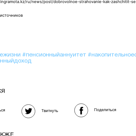
fingramota.kz/ru/news/post/dobrovolnoe-strahovanie-kak-zashchitit-se
 источников
иежизни
#пенсионныйаннуитет
#накопительное
онныйдоход
СЯ
Поделиться
ься
Твитнуть
АКЖЕ