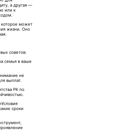
нт для
иту, а другая —
ию или к
ходом.
, которое может
ния жизни. Оно
чая.
вых советов:
а семья в ваше
внимание не
ля выплат.
тства РК по
ойчивостью.
«Условия
какие сроки
нструмент,
проявление