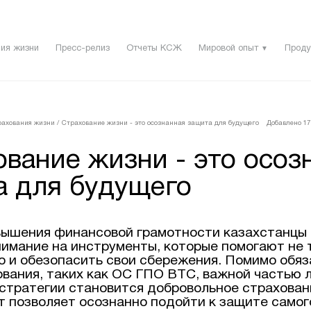
ия жизни
Пресс-релиз
Отчеты КСЖ
Мировой опыт
Проду
▼
рахования жизни
/
Страхование жизни - это осознанная защита для будущего
Добавлено 17 
вание жизни - это осоз
а для будущего
вышения финансовой грамотности казахстанцы 
имание на инструменты, которые помогают не 
но и обезопасить свои сбережения. Помимо обя
ования, таких как ОС ГПО ВТС, важной частью 
стратегии становится добровольное страхован
т позволяет осознанно подойти к защите самог