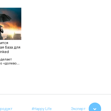
вится
ая база для
inked
еделает
о «долево...
родукт
#Happy Life
Эксперт