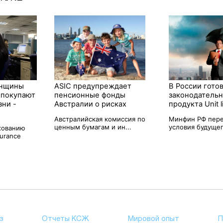
енщины
ASIC предупреждает
В России гото
 покупают
пенсионные фонды
законодательн
зни -
Австралии о рисках
продукта Unit l
Австралийская комиссия по
Минфин РФ пер
ценным бумагам и ин...
условия будущег
хованию
surance
з
Отчеты КСЖ
Мировой опыт
П