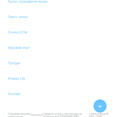
Рынок страхования жизни
Пресс-релиз
Отчеты КСЖ
Мировой опыт
Продукт
#Happy Life
Эксперт
Пользовательское
Свидетельство о постановке на
LifeInsurance ©
Контакты
соглашение
переучет №KZ53VPY00014983
2017 - 2018