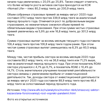
начала года увеличилась с 20,0% до 25,8%. Также следует отметить,
что более четверти роста активов сектора приходится на КСЖ
«Nomad Life» – плюс 80,3 млрд тенге, до 200,9 млрд тенге.
Объем собранных страховых премий за январь-август 2020 года
составил 370,1 млрд тенге против 339,9 млрд тенге за аналогичный
период прошлого года. Отмечается рост по добровольным видам
страхования, но незначительно снизился объем премий по
обязательным видам страхования. При этом сумма чистых страховых
премий увеличилась на 5,9% до или 16,8 млрд тенге, до 301,5 млрд
тенге.
Сумма страховых выплат за восемь месяцев текущего года составила
106,4 млрд тенге против 106,8 млрд тенге годом ранее. При этом
чистая сумма страховых выплат уменьшилась на 8,3% до 60,5 млрд
тенге.
Между тем, чистая прибыль сектора за восемь месяцев 2020 года
составила 88,0 млрд тенге, что на 36,6 млрд тенге или 71,2% выше,
чем за аналогичный период прошлого года. При этом показатель ROAA
сектора улучшился с 4,7% до 6,7%, а показатель ROAE с 10,4% до
14,7%. Столь значительное улучшение показателей рентабельности
сектора связаны с увеличением прибыли от инвестиционной
деятельности. Так, доходы сектора от инвестиционной деятельности
за январь-август 2020 года составили 88,9 млрд тенге против 48,4
млрд тенге за сопоставимый период прошлого года.
Источник:
http://www.afk.kz/ru/analytics/monitor-nbrk/straxovoj-sektor-
kazaxstana-forsirovannyij-rost-vopreki-pandemii.html
Фото из открытых источников