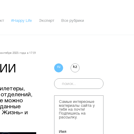
кт
#Happy Life
Эксперт
Все рубрики
ентября 2023 года в 17:01
 ИИ
ru
kz
билетеры,
 отделений,
ые можно
Самые интересные
 данные
материалы сайта у
тебя на почте!
 Жизнь» и
Подпишись на
рассылку.
Имя