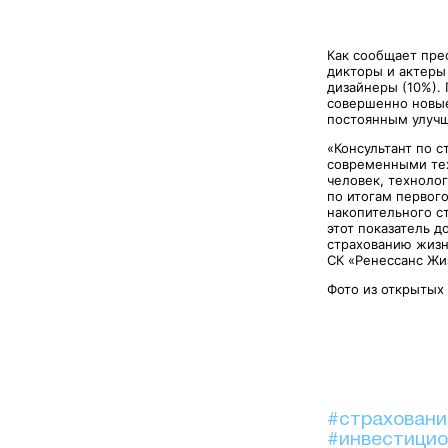
Как сообщает прес
дикторы и актеры 
дизайнеры (10%). 
совершенно новые
постоянным улуч
«Консультант по 
современными тех
человек, технолог
по итогам первог
накопительного ст
этот показатель д
страхованию жизн
СК «Ренессанс Ж
Фото из открытых
#страхован
#инвестици