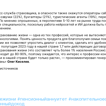
с-служба страховщика, в опасности также окажутся операторы call
озвучки (22%), бухгалтеры (21%), туристические агенты (19%), пере
По мнению опрошенных, в перспективе 5-10 лет на рынке труда по
 специальности, поскольку работа нейросетей и ИИ должна быть 
шением.
страхованию жизни — одна из тех профессий, которые не вытесняют
нологиями. Понять ценность продукта для благополучия семьи по
ии же позволяют упростить диалог с клиентом, сделать его удобне
о полугодия 2023 году в нашей стране 1,7 млн действующих догово
рахования жизни (что составляет чуть более 1% населения России).
оходит до 80-90%, поэтому ожидается, что интерес к профессии кон
и в нашей стране будет только расти», — прокомментировал гене
изнь»
Олег Киселев
.
 источников
иежизни
#пенсионныйаннуитет
#накопительное
онныйдоход