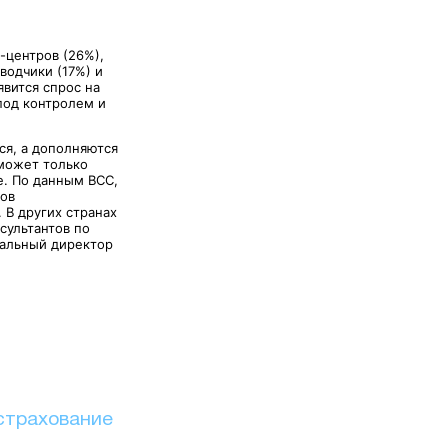
-центров (26%),
водчики (17%) и
явится спрос на
под контролем и
ся, а дополняются
может только
е. По данным ВСС,
ров
 В других странах
сультантов по
ральный директор
страхование