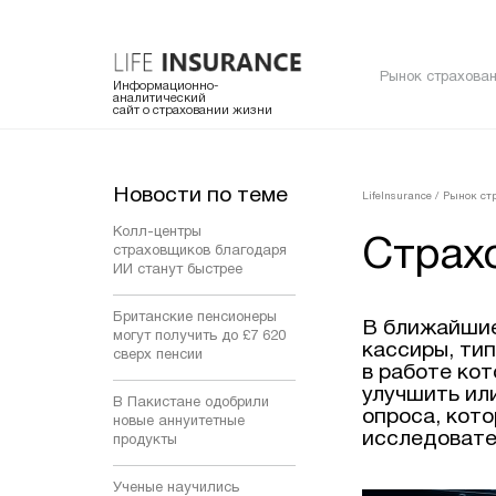
Рынок страхован
Информационно-
аналитический
сайт о страховании жизни
Новости по теме
LifeInsurance
/
Рынок ст
Колл-центры
Страхо
страховщиков благодаря
ИИ станут быстрее
Британские пенсионеры
В ближайшие
могут получить до £7 620
кассиры, ти
сверх пенсии
в работе ко
улучшить ил
В Пакистане одобрили
опроса, кот
новые аннуитетные
исследовате
продукты
Ученые научились