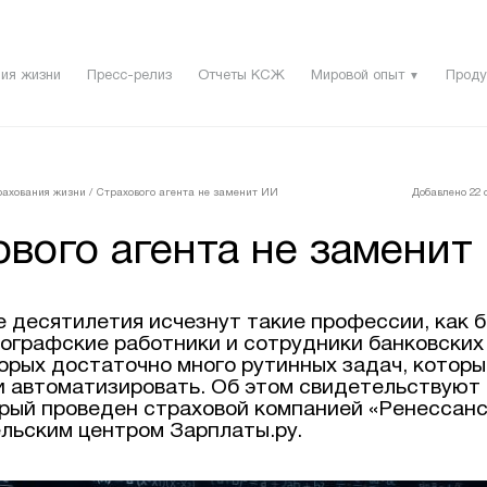
ия жизни
Пресс-релиз
Отчеты КСЖ
Мировой опыт
Проду
▼
рахования жизни
/
Страхового агента не заменит ИИ
Добавлено 22 с
вого агента не заменит
 десятилетия исчезнут такие профессии, как 
пографские работники и сотрудники банковских
торых достаточно много рутинных задач, котор
и автоматизировать. Об этом свидетельствуют
орый проведен страховой компанией «Ренессанс
льским центром Зарплаты.ру.