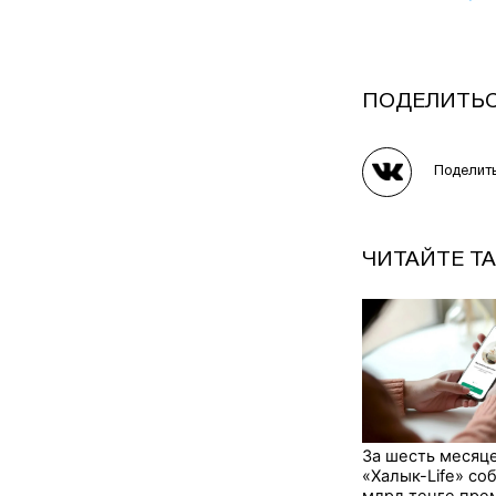
ПОДЕЛИТЬ
Поделит
ЧИТАЙТЕ Т
За шесть месяц
«Халык-Life» со
млрд тенге пре