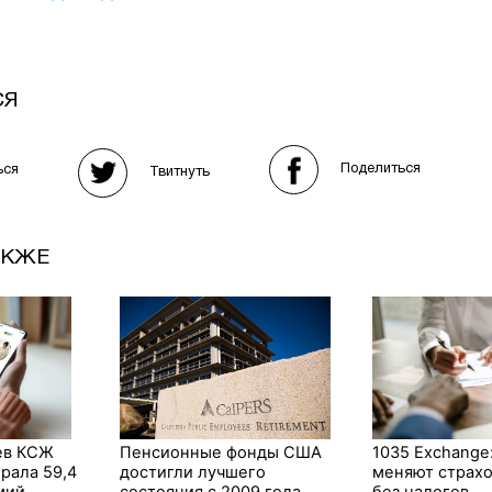
СЯ
Поделиться
ься
Твитнуть
АКЖЕ
ев КСЖ
Пенсионные фонды США
1035 Exchange
брала 59,4
достигли лучшего
меняют страх
мий
состояния с 2009 года
без налогов