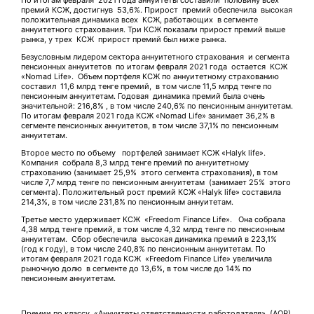
По итогам февраля 2021 года аннуитеты составили половину всех
премий КСЖ, достигнув 53,6%. Прирост премий обеспечила высокая
положительная динамика всех КСЖ, работающих в сегменте
аннуитетного страхования. Три КСЖ показали прирост премий выше
рынка, у трех КСЖ прирост премий был ниже рынка.
Безусловным лидером сектора аннуитетного страхования и сегмента
пенсионных аннуитетов по итогам февраля 2021 года остается КСЖ
«Nomad Life». Объем портфеля КСЖ по аннуитетному страхованию
составил 11,6 млрд тенге премий, в том числе 11,5 млрд тенге по
пенсионным аннуитетам. Годовая динамика премий была очень
значительной: 216,8% , в том числе 240,6% по пенсионным аннуитетам.
По итогам февраля 2021 года КСЖ «Nomad Life» занимает 36,2% в
сегменте пенсионных аннуитетов, в том числе 37,1% по пенсионным
аннуитетам.
Второе место по объему портфелей занимает КСЖ «Halyk life».
Компания собрала 8,3 млрд тенге премий по аннуитетному
страхованию (занимает 25,9% этого сегмента страхования), в том
числе 7,7 млрд тенге по пенсионным аннуитетам (занимает 25% этого
сегмента). Положительный рост премий КСЖ «Halyk life» составила
214,3%, в том числе 231,8% по пенсионным аннуитетам.
Третье место удерживает КСЖ «Freedom Finance Life». Она собрала
4,38 млрд тенге премий, в том числе 4,32 млрд тенге по пенсионным
аннуитетам. Сбор обеспечила высокая динамика премий в 223,1%
(год к году), в том числе 240,8% по пенсионным аннуитетам. По
итогам февраля 2021 года КСЖ «Freedom Finance Life» увеличила
рыночную долю в сегменте до 13,6%, в том числе до 14% по
пенсионным аннуитетам.
Премии по классу «Аннуитеты ответственности работодателя» (АОР)