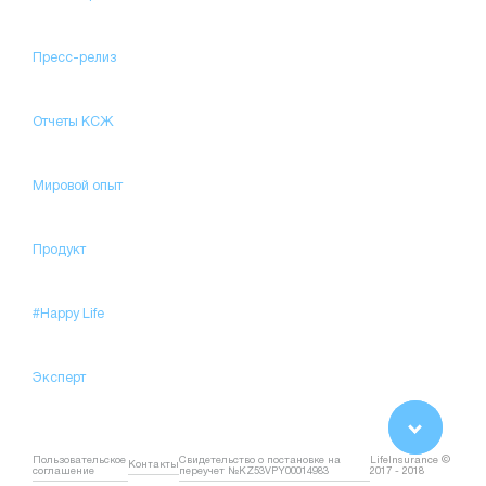
Пресс-релиз
Отчеты КСЖ
Мировой опыт
Продукт
#Happy Life
Эксперт
Пользовательское
Свидетельство о постановке на
LifeInsurance ©
Контакты
соглашение
переучет №KZ53VPY00014983
2017 - 2018