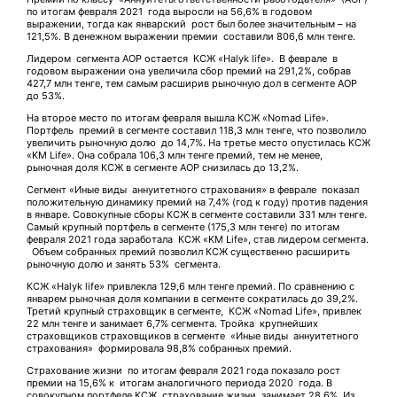
по итогам февраля 2021 года выросли на 56,6% в годовом
выражении, тогда как январский рост был более значительным – на
121,5%. В денежном выражении премии составили 806,6 млн тенге.
Лидером сегмента АОР остается КСЖ «Halyk life». В феврале в
годовом выражении она увеличила сбор премий на 291,2%, собрав
427,7 млн тенге, тем самым расширив рыночную дол в сегменте АОР
до 53%.
На второе место по итогам февраля вышла КСЖ «Nomad Life».
Портфель премий в сегменте составил 118,3 млн тенге, что позволило
увеличить рыночную долю до 14,7%. На третье место опустилась КСЖ
«KM Life». Она собрала 106,3 млн тенге премий, тем не менее,
рыночная доля КСЖ в сегменте АОР снизилась до 13,2%.
Сегмент «Иные виды аннуитетного страхования» в феврале показал
положительную динамику премий на 7,4% (год к году) против падения
в январе. Совокупные сборы КСЖ в сегменте составили 331 млн тенге.
Самый крупный портфель в сегменте (175,3 млн тенге) по итогам
февраля 2021 года заработала КСЖ «KM Life», став лидером сегмента.
Объем собранных премий позволил КСЖ существенно расширить
рыночную долю и занять 53% сегмента.
КСЖ «Halyk life» привлекла 129,6 млн тенге премий. По сравнению с
январем рыночная доля компании в сегменте сократилась до 39,2%.
Третий крупный страховщик в сегменте, КСЖ «Nomad Life», привлек
22 млн тенге и занимает 6,7% сегмента. Тройка крупнейших
страховщиков страховщиков в сегменте «Иные виды аннуитетного
страхования» формировала 98,8% собранных премий.
Страхование жизни по итогам февраля 2021 года показало рост
премии на 15,6% к итогам аналогичного периода 2020 года. В
совокупном портфеле КСЖ страхование жизни занимает 28,6%. Из