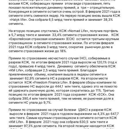
восьми КСЖ, собирающих премии этом виде страхования, пять
показал положительную динамику премий, а три – отрицательную.
Конкуренция в сегменте остается очень острой. В феврале 2021 года в
сегменте опять сменился лидер. На первую позицию вновь вышла КСЖ
«Halyk life». Она собрала 6,5 млрд тенге премий и занимает 38,3%
сегмента.
На вторую позицию спустилась КСЖ «Nomad Life», получив портфель
в 5,7 млрд тенге и занимая 33,4% сегмента страхования жизни. КСЖ
«Европейская страховая компания» (ЕСК) остается третьим крупным
страховщиком в сегменте страхования жизни. По итогам февраля
2021 года КСЖ собрала 3 млрд тенге, сократив рыночную долю в
сегменте страхования жизни до 18%.
Премии по страхованию несчастного случая (НС), собираемые в
разрезе КСЖ, по итогам февраля 2021 года выросли на 120,1% (год к
году), превысив 4 млрд тенге. Динамику сегменту обеспечила КСЖ
«KM Life», собравшая 2,5 млрд тенге премий. Благодаря
привлеченному объему, компания вышла в лидеры сегмента и
занимает 62,9% сегмента НС в разрезе КСЖ. На втором месте
остается КСЖ «Freedom Finance Life». В феврале сборы компании по
страхованию НС выросли до 444,1 млн тенге, однако это не помогло
ей удержать рыночную долю, которая сократилась до 11%. Третью
позицию по итогам февраля 2021 года сохраняет КСЖ «ЕСК». Она
собрала 390,4 млн тенге премий, тем не менее, ее рыночная доля в
сегменте НС упала до 9,7%.
Премии по страхованию на случай болезни (ДМС) в разрезе КСЖ
выросли в феврале 2021 года в годовом выражении на 4,3% до 647,7
млн тенге. Самым крупным страховщиком в сегменте остается КСЖ
«KM Life». В феврале 2021 году она собрала 630,5 млн тенге и
занимает 97,3% доли сегмента. На второй позиции находится КСЖ