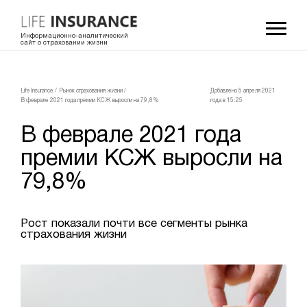
Информационно-аналитический
сайт о страховании жизни
LifeInsurance
/
Рынок страхования жизни
/
Добавлено 5 апреля 2021
В феврале 2021 года премии КСЖ выросли на 79,8%
года в 15:25
В феврале 2021 года
премии КСЖ выросли на
79,8%
Рост показали почти все сегменты рынка
страхования жизни