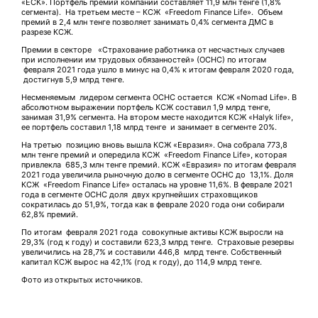
«ЕСК». Портфель премий компании составляет 11,9 млн тенге (1,8%
сегмента). На третьем месте – КСЖ «Freedom Finance Life». Объем
премий в 2,4 млн тенге позволяет занимать 0,4% сегмента ДМС в
разрезе КСЖ.
Премии в секторе «Страхование работника от несчастных случаев
при исполнении им трудовых обязанностей» (ОСНС) по итогам
февраля 2021 года ушло в минус на 0,4% к итогам февраля 2020 года,
достигнув 5,9 млрд тенге.
Несменяемым лидером сегмента ОСНС остается КСЖ «Nomad Life». В
абсолютном выражении портфель КСЖ составил 1,9 млрд тенге,
занимая 31,9% сегмента. На втором месте находится КСЖ «Halyk life»,
ее портфель составил 1,18 млрд тенге и занимает в сегменте 20%.
На третью позицию вновь вышла КСЖ «Евразия». Она собрала 773,8
млн тенге премий и опередила КСЖ «Freedom Finance Life», которая
привлекла 685,3 млн тенге премий. КСЖ «Евразия» по итогам февраля
2021 года увеличила рыночную долю в сегменте ОСНС до 13,1%. Доля
КСЖ «Freedom Finance Life» осталась на уровне 11,6%. В феврале 2021
года в сегменте ОСНС доля двух крупнейших страховщиков
сократилась до 51,9%, тогда как в феврале 2020 года они собирали
62,8% премий.
По итогам февраля 2021 года совокупные активы КСЖ выросли на
29,3% (год к году) и составили 623,3 млрд тенге. Страховые резервы
увеличились на 28,7% и составили 446,8 млрд тенге. Собственный
капитал КСЖ вырос на 42,1% (год к году), до 114,9 млрд тенге.
Фото из открытых источников.