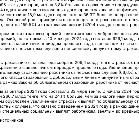
 095 тыс. договоров, что на 3,8% больше по сравнению с предыдущ
24 года количество заключенных договоров страхования по физичес
м составило 18,9 млн договоров, что на 36,3% больше по сравнен
да. Основной рост приходится на договоры по страхованию от несч
в, рост на 159,5%) и страхованию жизни (470,4 тыс. договоров, рост
ром роста страховых премий являются классы добровольного личн
ремий, по которым за 10 месяцев 2024 года составил 626,1 млрд те
нию с аналогичным периодом прошлого года, в основном в связи с
ванию от несчастных случаев и пенсионному аннуитетному страхов
страхованию с начала года собрано 206,4 млрд тенге страховых пр
сравнению с аналогичным периодом прошлого года. Увеличение п
ательному страхованию работника от несчастных случаев (66,6%) с
ого класса страхования с добровольным личным аннуитетным стр
 рамках Закона об обязательном страховании работника от несчаст
 за октябрь 2024 года составили 33 млрд тенге. С начала 2024 го
 266,7 млрд тенге, что на 24,1% больше, чем за аналогичный пери
ом обусловлен увеличением страховых выплат по обязательному с
астных случаев, что связано с введением в 2024 году в рамках данн
х специальных социальных выплат работникам, занятым во вредных 
 источников