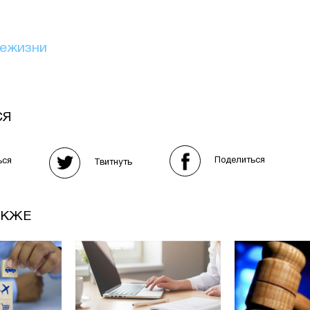
иежизни
СЯ
Поделиться
ься
Твитнуть
АКЖЕ