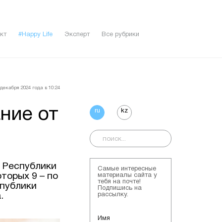
кт
#Happy Life
Эксперт
Все рубрики
декабря 2024 года в 10:24
ание от
ru
kz
р Республики
Самые интересные
торых 9 – по
материалы сайта у
тебя на почте!
спублики
Подпишись на
.
рассылку.
Имя