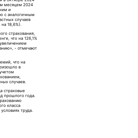
им месяцем 2024
ким и
ию с аналогичным
астных случаев
 на 18,6%).
ого страхования,
нге, что на 126,1%
 увеличением
анию», - отмечают
емий, что на
роизошло в
 учетом
ахованием,
ных случаев.
да страховые
од прошлого года.
трахованию
ого класса
условиях труда.