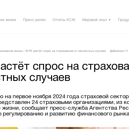
ия жизни
Пресс-релиз
Отчеты КСЖ
Мировой опыт
Проду
▼
рахования жизни
/
В РК растёт спрос на страхование от несчастных случаев
Добавлено 11 
астёт спрос на страхов
стных случаев
ю на первое ноября 2024 года страховой секто
редставлен 24 страховыми организациями, из ко
 жизни, сообщает пресс-служба Агентства Ре
о регулированию и развитию финансового рынка