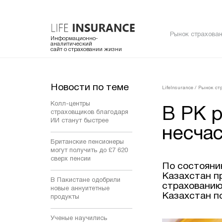
Рынок страхован
Информационно-
аналитический
сайт о страховании жизни
Новости по теме
LifeInsurance
/
Рынок ст
Колл-центры
В РК р
страховщиков благодаря
ИИ станут быстрее
несча
Британские пенсионеры
могут получить до £7 620
сверх пенсии
По состояни
Казахстан п
В Пакистане одобрили
страхованию
новые аннуитетные
Казахстан п
продукты
Ученые научились