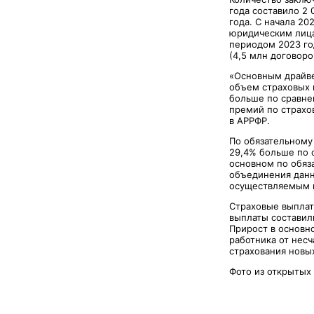
года составило 2
года. С начала 20
юридическим лица
периодом 2023 го
(4,5 млн договоро
«Основным драйве
объем страховых п
больше по сравне
премий по страхо
в АРРФР.
По обязательному 
29,4% больше по 
основном по обяз
объединения данн
осуществляемым в
Страховые выплаты
выплаты составили
Прирост в основн
работника от несч
страхования новы
Фото из открытых