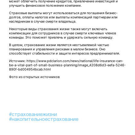
может облегчить получение кредитов, привлечение инвестиций и
улучшить финансовое положение компании.
Страховые выплаты могут использоваться для погашения бизнес-
долгов, оплаты налогов или выплаты компенсаций партнерам или
наследникам в случае смерти владельца.
Некоторые виды страхования жизни также могут включать
компенсации для сотрудников в случае смерти ключевых членов
команды. Это поможет привлечь и удержать сильную команду.
В целом, страхование жизни является неотъемлемой частью
планирования и управления рисками в малом бизнесе. Оно
способствует стабильности и защите интересов предпринимателя.
Источник: https://www.pdclarion.com/news/national/life-insurance-can-
be-a-vital-part-of-small-business-planning/image_4208d6d3-eefa-5246-
890f-bd004954bcab.html
Фото из открытых источников
#страхованиежизни
#накопительноестрахование