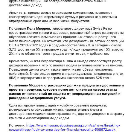
другие инвестиции – не всегда обеспечивают стабильный и
достаточный доход.
Аннуитеты, предлагаемые страховыми компаниями, позволяют
конвертировать единовременную сумму в регулярные выплаты на
определенный срок или на всю жизнь получателя.
По словам
Пола Мюррея,
генерального директора Swiss Re по
перестрахованию жизни и здоровья, повышенный спрос на аннуитеты
обусловлен сочетанием высоких процентных ставок и растущего
числа пенсионеров. Он отметил, что доходность 10-летних облигаций
США в 2013–2022 годах в среднем составляла 2%, а сегодня – около
3,7%, достигнув 5% в прошлом году. «Люди предпочитают 5% вместо
2%, и это объясняет рост продаж аннуитетов», – добавил он.
Кроме того, низкая безработица в США и Канаде способствует росту
доходов населения, что позволяет людям активнее копить на пенсию.
Повышение цен на акции также увеличивает объем пенсионных
накоплений. В настоящее время в индивидуальных пенсионных счетах
(IRA) и корпоративных программах накоплено около $25 трлн.
По мнению Мюррея, страховщики должны предлагать доступные и
простые продукты, которые помогают клиентам на всех этапах
жизни: от накоплений до защиты от непредвиденных ситуаций и
расходов на медицинские услуги.
Одна из перспективных идей – комбинированные продукты,
включающие страхование жизни, накопительные счета и
долгосрочное медицинское страхование, адаптирующееся к возрасту
клиента и инвестиционным доходам.
Источник:
https://www.insurancebusinessmag.com/ca/news/breaking-
news/retirees-flock-to-annuities-for-financial-security-508972.aspx