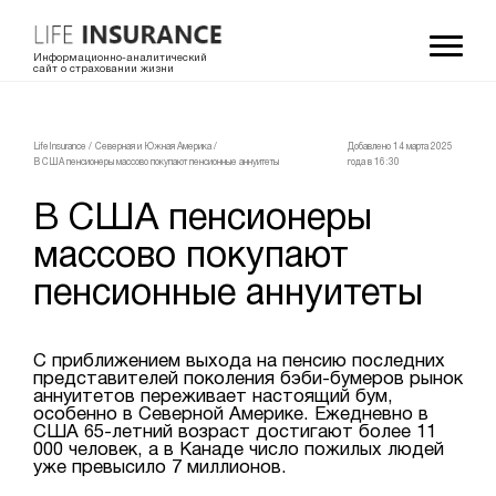
Информационно-аналитический
сайт о страховании жизни
LifeInsurance
/
Северная и Южная Америка
/
Добавлено 14 мартa 2025
В США пенсионеры массово покупают пенсионные аннуитеты
года в 16:30
В США пенсионеры
массово покупают
пенсионные аннуитеты
С приближением выхода на пенсию последних
представителей поколения бэби-бумеров рынок
аннуитетов переживает настоящий бум,
особенно в Северной Америке. Ежедневно в
США 65-летний возраст достигают более 11
000 человек, а в Канаде число пожилых людей
уже превысило 7 миллионов.