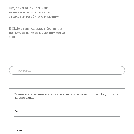
Суд признал виновными
мошенников, оформивших
страховки на убитого мужчину
В США семья осталась без выплат
на похороны из-за мошенничества
агента
Самые интересные материалы сайта у тебя на почте! Подпишись
на рассылку.
Имя
Email