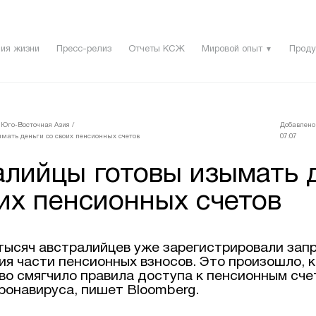
ия жизни
Пресс-релиз
Отчеты КСЖ
Мировой опыт
Проду
▼
 Юго-Восточная Азия
/
Добавлено 
мать деньги со своих пенсионных счетов
07:07
алийцы готовы изымать 
их пенсионных счетов
тысяч австралийцев уже зарегистрировали зап
ия части пенсионных взносов. Это произошло, 
во смягчило правила доступа к пенсионным сче
ронавируса, пишет Bloomberg.