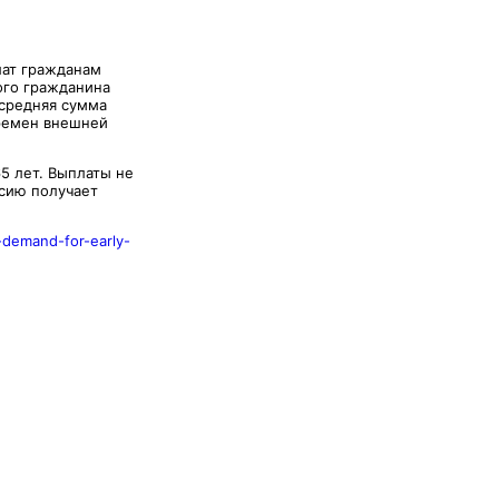
лат гражданам
ого гражданина
 средняя сумма
еремен внешней
5 лет. Выплаты не
нсию получает
-demand-for-early-