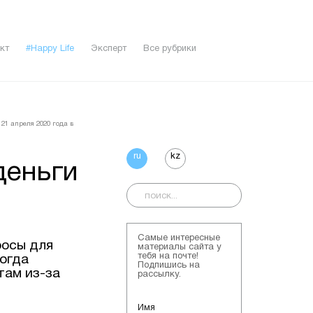
кт
#Happy Life
Эксперт
Все рубрики
21 апреля 2020 года в
ru
kz
деньги
Самые интересные
росы для
материалы сайта у
тебя на почте!
когда
Подпишись на
там из-за
рассылку.
Имя