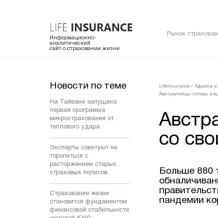
Рынок страхован
Информационно-
аналитический
сайт о страховании жизни
Новости по теме
LifeInsurance
/
Африка и
Австралийцы готовы изы
На Тайване запущена
первая программа
Австр
микрострахования от
теплового удара
со сво
Эксперты советуют не
торопиться с
расторжением старых
Больше 880 
страховых полисов
обналичиван
правительст
Страхование жизни
пандемии ко
становится фундаментом
финансовой стабильности