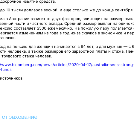
 досрочное изъятие средств.
до 10 тысяч долларов весной, и еще столько же до конца сентября.
ма в Австралии зависит от двух факторов, влияющих на размер вып
венной части и частного вклада. Средний размер выплат на одинок
пенсию составляет $500 ежемесячно. На пожилую пару полагается
ергается изменениям из года в год из-за скачков в экономике и п
тановки.
од на пенсию для женщин начинается в 64 лет, а для мужчин — с 6
сти человека, а также размеров его заработной платы и стажа. Пе
трудового стажа человек.
//www.bloomberg.com/news/articles/2020-04-17/australia-sees-strong
-funds
ых источников
 страхование