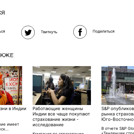
СЯ
Поделиться
ься
Твитнуть
АКЖЕ
зни в Индии
Работающие женщины
S&P опубликов
Индии все чаще покупают
рынка страхов
страхование жизни -
Юго-Восточно
ние имеет
исследование
В отчете S&P Glo
ск...
«Тенденции стра
Компания по страхованию