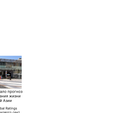
ало прогноз
ания жизни
й Азии
bal Ratings
хового сект...