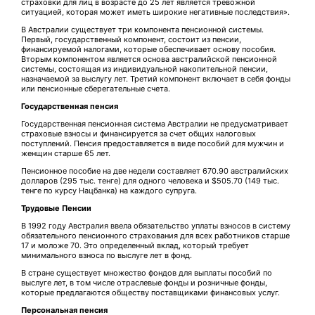
страховки для лиц в возрасте до 25 лет является тревожной
ситуацией, которая может иметь широкие негативные последствия».
В Австралии существует три компонента пенсионной системы.
Первый, государственный компонент, состоит из пенсии,
финансируемой налогами, которые обеспечивает основу пособия.
Вторым компонентом является основа австралийской пенсионной
системы, состоящая из индивидуальной накопительной пенсии,
назначаемой за выслугу лет. Третий компонент включает в себя фонды
или пенсионные сберегательные счета.
Государственная пенсия
Государственная пенсионная система Австралии не предусматривает
страховые взносы и финансируется за счет общих налоговых
поступлений. Пенсия предоставляется в виде пособий для мужчин и
женщин старше 65 лет.
Пенсионное пособие на две недели составляет 670.90 австралийских
долларов (295 тыс. тенге) для одного человека и $505.70 (149 тыс.
тенге по курсу Нацбанка) на каждого супруга.
Трудовые Пенсии
В 1992 году Австралия ввела обязательство уплаты взносов в систему
обязательного пенсионного страхования для всех работников старше
17 и моложе 70. Это определенный вклад, который требует
минимального взноса по выслуге лет в фонд.
В стране существует множество фондов для выплаты пособий по
выслуге лет, в том числе отраслевые фонды и розничные фонды,
которые предлагаются обществу поставщиками финансовых услуг.
Персональная пенсия