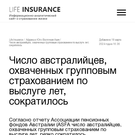
Информационно-аналитический
сайт о страховании жизни
LifeInsurance
/
Африка и Юго-Восточная Азия
/
Добавлено 18 мартa
Число австралийцев, охваченных групповым страхованием по выслуге лет,
2024 года в 16:36
сократилось
Число австралийцев,
охваченных групповым
страхованием по
выслуге лет,
сократилось
Согласно отчету Ассоциации пенсионных
фондов Австралии (ASFA число австралийцев,
охваченных групповым страхованием по
выслуге лет, резко сократилось.