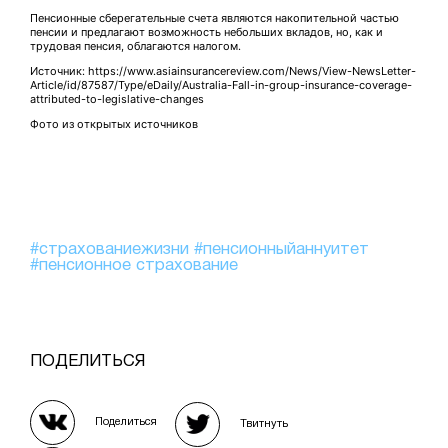
Пенсионные сберегательные счета являются накопительной частью
пенсии и предлагают возможность небольших вкладов, но, как и
трудовая пенсия, облагаются налогом.
Источник: https://www.asiainsurancereview.com/News/View-NewsLetter-
Article/id/87587/Type/eDaily/Australia-Fall-in-group-insurance-coverage-
attributed-to-legislative-changes
Фото из открытых источников
#страхованиежизни
#пенсионныйаннуитет
#пенсионное страхование
ПОДЕЛИТЬСЯ
Поделиться
Твитнуть