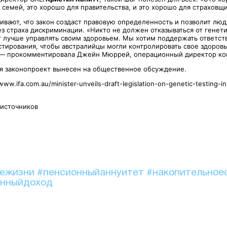
 семей, это хорошо для правительства, и это хорошо для страховщ
ивают, что закон создаст правовую определенность и позволит люд
з страха дискриминации. «Никто не должен отказываться от генети
 лучше управлять своим здоровьем. Мы хотим поддержать ответст
стирования, чтобы австралийцы могли контролировать свое здоровь
 — прокомментировала Джейн Мюррей, операционный директор ко
я законопроект вынесен на общественное обсуждение.
ww.ifa.com.au/minister-unveils-draft-legislation-on-genetic-testing-in
 источников
иежизни
#пенсионныйаннуитет
#накопительное
онныйдоход