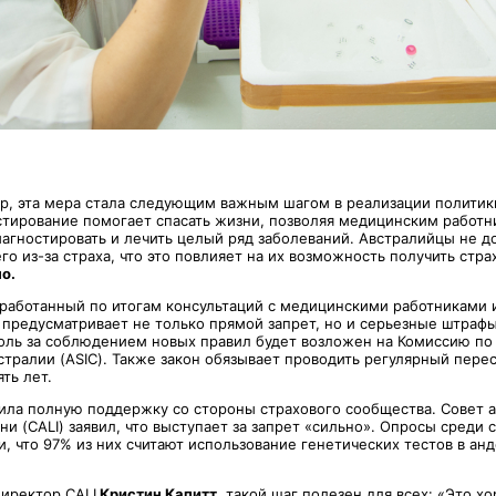
тр, эта мера стала следующим важным шагом в реализации политик
стирование помогает спасать жизни, позволяя медицинским работн
иагностировать и лечить целый ряд заболеваний. Австралийцы не 
его из-за страха, что это повлияет на их возможность получить стра
о.
зработанный по итогам консультаций с медицинскими работниками 
 предусматривает не только прямой запрет, но и серьезные штрафы
оль за соблюдением новых правил будет возложен на Комиссию п
стралии (ASIC). Также закон обязывает проводить регулярный пере
ть лет.
ила полную поддержку со стороны страхового сообщества. Совет 
и (CALI) заявил, что выступает за запрет «сильно». Опросы среди 
, что 97% из них считают использование генетических тестов в ан
директор CALI
Кристин Капитт
, такой шаг полезен для всех: «Это х