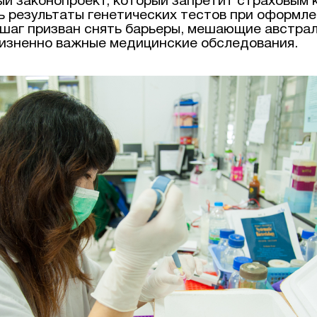
й законопроект, который запретит страховым 
ь результаты генетических тестов при оформле
 шаг призван снять барьеры, мешающие австра
изненно важные медицинские обследования.