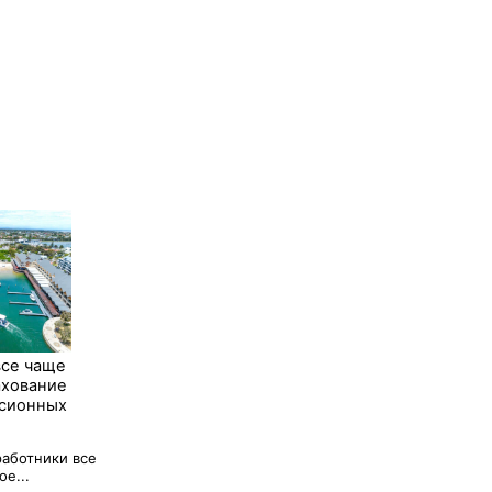
все чаще
ахование
нсионных
работники все
е...