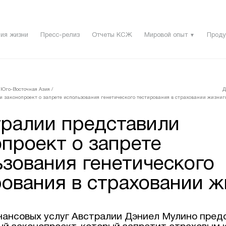
ия жизни
Пресс-релиз
Отчеты КСЖ
Мировой опыт
Проду
▼
 Юго-Восточная Азия
/
Д
 законопроект о запрете использования генетического тестирования в страховании жизни
г
тралии представили
проект о запрете
ьзования генетического
рования в страховании ж
ансовых услуг Австралии Дэниел Мулино пред