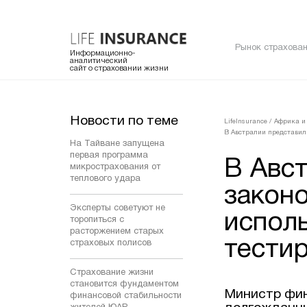
Рынок страхован
Информационно-
аналитический
сайт о страховании жизни
Новости по теме
LifeInsurance
/
Африка и
В Австралии представили
На Тайване запущена
первая программа
В Авс
микрострахования от
теплового удара
законо
Эксперты советуют не
испол
торопиться с
расторжением старых
тести
страховых полисов
Страхование жизни
становится фундаментом
Министр фин
финансовой стабильности