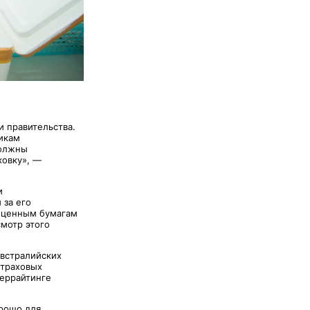
и правительства.
икам
должны
ховку», —
и
 за его
о ценным бумагам
смотр этого
австралийских
страховых
деррайтинге
орошо для