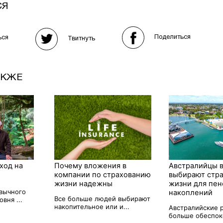
СЯ
Поделиться
ься
Твитнуть
АКЖЕ
ход на
Почему вложения в
Австралийцы 
компании по страхованию
выбирают стр
жизни надежны
жизни для пе
вычного
накоплений
Все больше людей выбирают
вня ...
накопительное или и...
Австралийские 
больше обеспоко