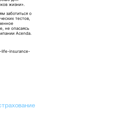
иков жизни».
ям заботиться о
ческих тестов,
венное
е, не опасаясь
мпании Acenda.
-life-insurance-
страхование