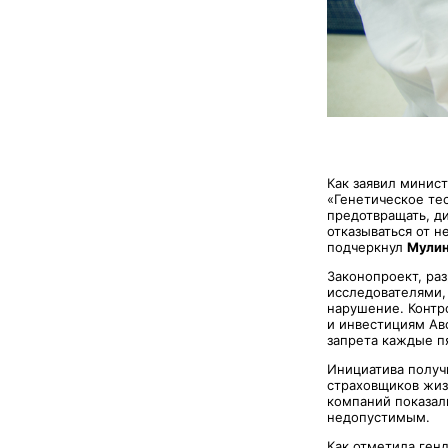
Как заявил минис
«Генетическое те
предотвращать, д
отказываться от н
подчеркнул
Мулин
Законопроект, ра
исследователями,
нарушение. Контр
и инвестициям Ав
запрета каждые пя
Инициатива получ
страховщиков жизн
компаний показали
недопустимым.
Как отметила ген