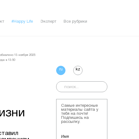
кт
#Happy Life
Эксперт
Все рубрики
обавлено 13 ноября 2025
ода в 13:50
ru
kz
Самые интересные
изни
материалы сайта у
тебя на почте!
Подпишись на
рассылку.
ставил
Имя