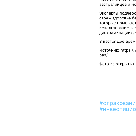
австралийцев и их
Эксперты подчерк
своем здоровье бе
которые помогают
использование те
дискриминации»,
В настоящее врем
Источник: https://w
ban/
Фото из открытых
#страхован
#инвестици