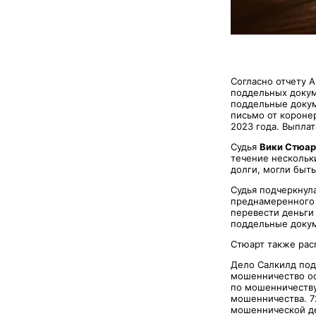
Согласно отчету 
поддельных докуме
поддельные докум
письмо от коронер
2023 года. Выплат
Судья
Вики Стюар
течение нескольк
долги, могли быть
Судья подчеркнул
преднамеренного 
перевести деньги 
поддельные докум
Стюарт также расп
Дело Салкилд под
мошенничество ос
по мошенничеству
мошенничества. 7
мошеннической д