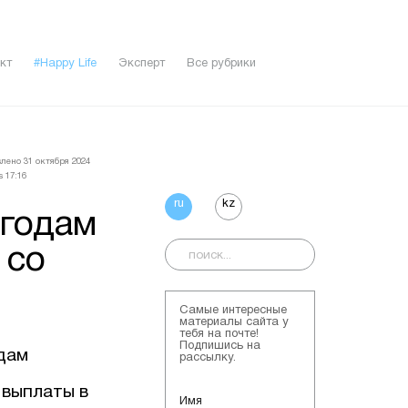
кт
#Happy Life
Эксперт
Все рубрики
лено 31 октября 2024
в 17:16
ru
kz
 годам
 со
Самые интересные
материалы сайта у
тебя на почте!
Подпишись на
дам
рассылку.
 выплаты в
Имя