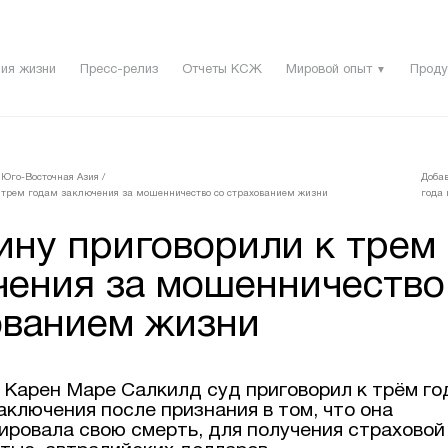
ия жизни
Пресс-релиз
Отчеты КСЖ
Мировой опыт
Проду
▼
 Юго-Восточная Азия
/
Добав
трем годам заключения за мошенничество со страхованием жизни
года 
ну приговорили к трем
чения за мошенничество
ованием жизни
 Карен Маре Салкилд суд приговорил к трём го
ключения после признания в том, что она
ровала свою смерть, для получения страховой