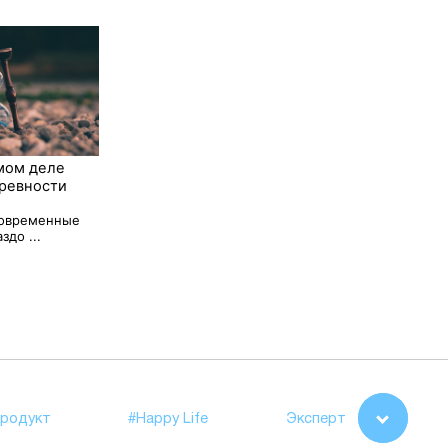
мом деле
ревности
 современные
здо ...
родукт
#Happy Life
Эксперт