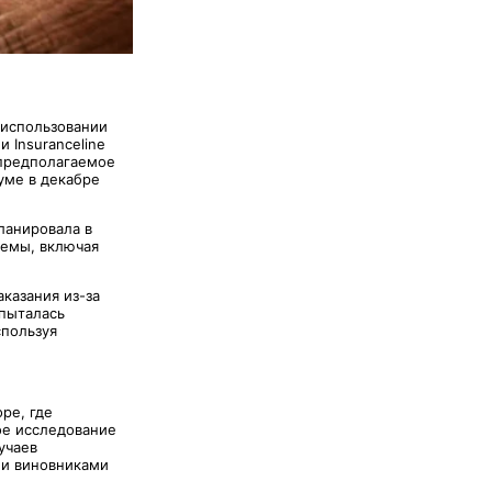
 использовании
 Insuranceline
 предполагаемое
уме в декабре
ланировала в
лемы, включая
казания из-за
 пыталась
спользуя
ре, где
ое исследование
учаев
ми виновниками