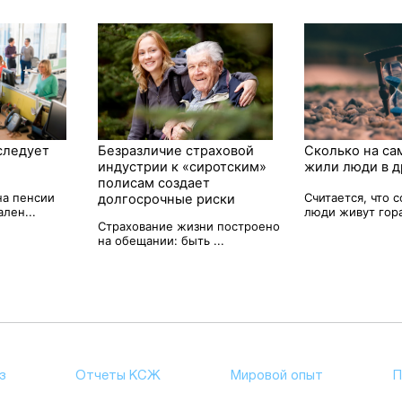
следует
Безразличие страховой
Сколько на са
индустрии к «сиротским»
жили люди в д
полисам создает
на пенсии
Считается, что
долгосрочные риски
лен...
люди живут гора
Страхование жизни построено
на обещании: быть ...
з
Отчеты КСЖ
Мировой опыт
П