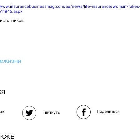
/www.insurancebusinessmag.com/au/news/life-insurance/woman-fakes-
511945.aspx
 источников
иежизни
СЯ
Поделиться
ься
Твитнуть
АКЖЕ