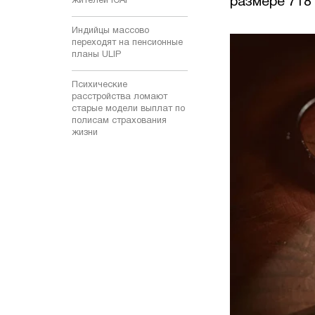
размере 718
жителей ЮАР
Индийцы массово
переходят на пенсионные
планы ULIP
Психические
расстройства ломают
старые модели выплат по
полисам страхования
жизни