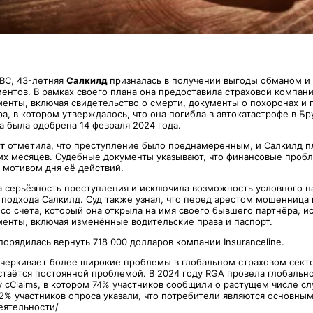
ABC, 43-летняя
Салкилд
призналась в получении выгоды обманом и
нтов. В рамках своего плана она предоставила страховой компании
енты, включая свидетельство о смерти, документы о похоронах и
а, в котором утверждалось, что она погибла в автокатастрофе в Бр
а была одобрена 14 февраля 2024 года.
т
отметила, что преступление было преднамеренным, и Салкилд п
их месяцев. Судебные документы указывают, что финансовые проб
 мотивом дня её действий.
а серьёзность преступления и исключила возможность условного на
подхода Салкилд. Суд также узнал, что перед арестом мошенница
со счета, который она открыла на имя своего бывшего партнёра, и
енты, включая изменённые водительские права и паспорт.
орядилась вернуть 718 000 долларов компании Insuranceline.
черкивает более широкие проблемы в глобальном страховом секто
таётся постоянной проблемой. В 2024 году RGA провела глобальн
 сClaims, в котором 74% участников сообщили о растущем числе сл
2% участников опроса указали, что потребители являются основны
еятельности/