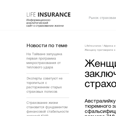
Рынок страхован
Информационно-
аналитический
сайт о страховании жизни
Новости по теме
LifeInsurance
/
Африка и
Женщину приговорили к 
На Тайване запущена
первая программа
Женщи
микрострахования от
теплового удара
заклю
Эксперты советуют не
страх
торопиться с
расторжением старых
страховых полисов
Австралийку
Страхование жизни
тюремного за
становится фундаментом
сфальсифици
финансовой стабильности