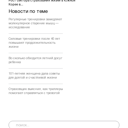
Рост сектора страхования жизни в Южной
Корее в...
Новости по теме
Регулярные тренировки замедляют
молекулярное старение мышц —
исследование
Силовые тренировки после 40 лет
повышают продолжительность
жизни
Во сколько обходится летний досуг
ребенка
101-летняя женщина дала советы
для долгой и счастливой жизни
Страховщик выяснил, как триллеры
помогают справляться с тревогой