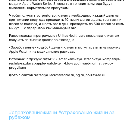
модели Apple Watch Series 3, если те в течение полугода будут
выполнять нормативы по прогулкам.
Чтобы получить устройство, клиенту необходимо каждый день на
протяжении полугода проходить 10 тысяч шагов в день, три тысячи
шагов за полчаса, и шесть раз в день проходить по 500 шагов за семь
минут — с перерывом как минимум в час.
Ранее похожая программа от UnitedHealthcare позволяла клиентам
получать по тысяче долларов ежегодно.
«Заработанные» ходьбой деньги клиенты могут тратить на покупку
Apple Watch и на медицинские расходы.
Источник: https://vc.ru/34387-amerikanskaya-strahovaya-kompaniya-
reshila-razdavat-apple-watch-tem-kto-vypolnyaet-normativy-po-
progulkam
Фото с сайтов rasteniya-lecarstvennie.ru, bg.ru, polzavred.ru
#страхованиежизни
#страхование жизни за
рубежом