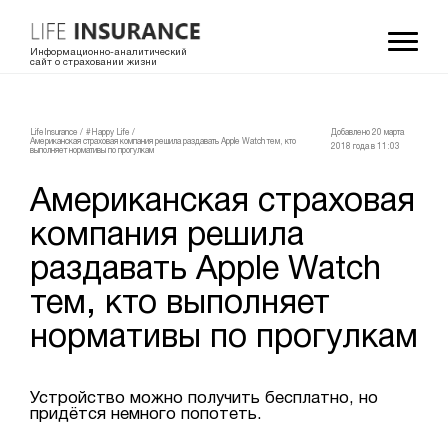
Информационно-аналитический
сайт о страховании жизни
LifeInsurance
/
#Happy Life
/
Добавлено 20 мартa
Американская страховая компания решила раздавать Apple Watch тем, кто
2018 года в 11:03
выполняет нормативы по прогулкам
Американская страховая
компания решила
раздавать Apple Watch
тем, кто выполняет
нормативы по прогулкам
Устройство можно получить бесплатно, но
придётся немного попотеть.