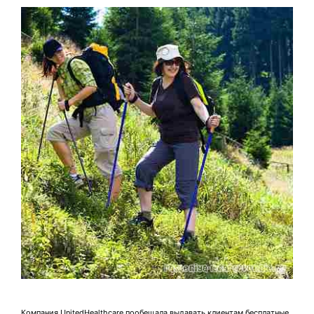
Компания UnitedHealthcare пообещала выдавать клиентам бесплатные