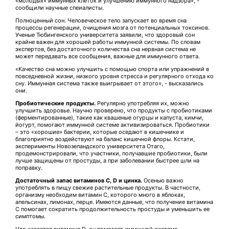
«молодых» иммунных клеток и улучшению иммунного надзора», -
сообщили научные спеиалисты.
Полноценный сон. Человеческое тело запускает во время сна
процессы регенерации, очищения мозга от потенциальных токсинов.
Ученые Тюбингенского университета заявили, что здоровый сон
крайне важен для хорошей работы иммунной системы. По словам
экспертов, без достаточного количества сна нервная система не
может передавать все сообщения, важные для иммунного ответа.
«Качество сна можно улучшить с помощью спорта или упражнений в
повседневной жизни, низкого уровня стресса и регулярного отхода ко
сну. Иммунная система также выигрывает от этого», - высказались
они.
Пробиотические продукты.
Регулярно употребляя их, можно
улучшить здоровье. Научно проверено, что продукты с пробиотиками
(ферментированные), такие как квашеные огурцы и капуста, кимчи,
йогурт, помогают иммунной системе активизироваться. Пробиотики
– это «хорошие» бактерии, которые оседают в кишечнике и
благоприятно воздействуют на баланс кишечной флоры. Кстати,
эксперименты Новозеландского университета Отаго,
продемонстрировали, что участники, получавшие пробиотики, были
лучше защищены от простуды, а при заболевании быстрее шли на
поправку.
Достаточный запас витаминов С, D и цинка.
Осенью важно
употреблять в пищу свежие растительные продукты. В частности,
организму необходим витамин С, которого много в яблоках,
апельсинах, лимонах, перце. Имеются данные, что получение витамина
С помогает сократить продолжительность простуды и уменьшить ее
симптомы.