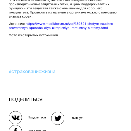
Что касается витамина D, он помогает иммунной системе
производить новые защитные клетки, а цинк поддерживает их
функцию – эти вещества также очень важны для хорошего
иммунитета. Проверить их наличие в организме можно с помощью
анализа крови.
Источник:
https://www.medikforum.ru/zoj/139521-chetyre-nauchno-
proverennyh-sposoba-dlya-ukrepleniya-immunnoy-sistemy.html
Фото из открытых источников
#страхованиежизни
ПОДЕЛИТЬСЯ
Поделиться
Твитнуть