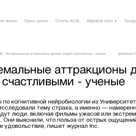
ия жизни
Пресс-релиз
Отчеты КСЖ
Мировой опыт
Проду
▼
fe
/
Экстремальные аттракционы делают людей счастливыми - ученые
Добавлено 10
емальные аттракционы 
 счастливыми - ученые
 по когнитивной нейробиологии из Университе
исследовали тему страха, а именно — намеренн
идут люди, включая фильмы ужасов или экстре
. Они выяснили, что польза от острых ощущен
е удовольствие, пишет журнал Inc.