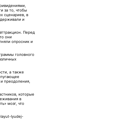
привидениями,
и за то, чтобы
х сценариев, в
удерживали и
аттракцион. Перед
то они
лняли опросник и
ограммы головного
различных
сти, а также
 пугающее
 и преодоления,
астников, которые
реживания в
ь» мозг, что
layut-lyudej-