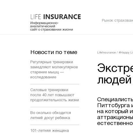
Рынок страхован
Информационно-
аналитический
сайт о страховании жизни
Новости по теме
LifeInsurance
/
#Happy Li
Регулярные тренировки
Экстр
замедляют молекулярное
старение мышц —
людей
исследование
Силовые тренировки
после 40 лет повышают
Специалисты
продолжительность жизни
Питтсбурга 
на который 
Во сколько обходится
аттракционы
летний досуг ребенка
естественно
101-летняя женщина