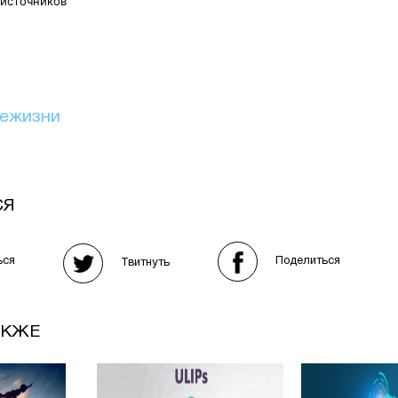
 источников
иежизни
СЯ
Поделиться
ься
Твитнуть
АКЖЕ