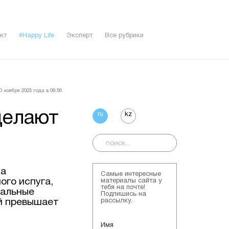
кт
#Happy Life
Эксперт
Все рубрики
 ноября 2023 года в 08:56
делают
ru
kz
та
Самые интересные
ого испуга,
материалы сайта у
тебя на почте!
мальные
Подпишись на
ий превышает
рассылку.
Имя