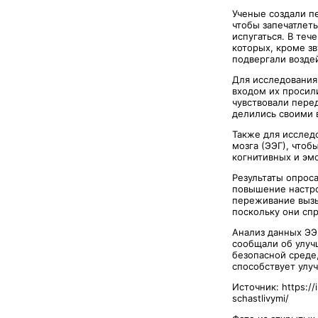
Ученые создали п
чтобы запечатлет
испугаться. В те
которых, кроме зв
подвергали возде
Для исследования
входом их просили
чувствовали пере
делились своими 
Также для исслед
мозга (ЭЭГ), чтоб
когнитивных и эм
Результаты опроса
повышение настро
переживание вызы
поскольку они сп
Анализ данных ЭЭ
сообщали об улуч
безопасной среде,
способствует улу
Источник: https://
schastlivymi/