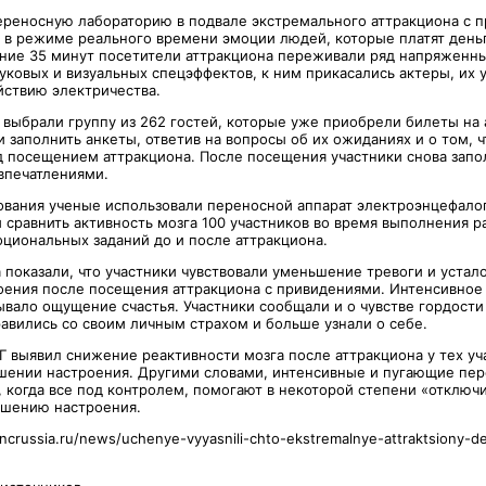
ереносную лабораторию в подвале экстремального аттракциона с 
ь в режиме реального времени эмоции людей, которые платят деньг
чение 35 минут посетители аттракциона переживали ряд напряженны
уковых и визуальных спецэффектов, к ним прикасались актеры, их 
йствию электричества.
 выбрали группу из 262 гостей, которые уже приобрели билеты на 
 заполнить анкеты, ответив на вопросы об их ожиданиях и о том, ч
д посещением аттракциона. После посещения участники снова запо
впечатлениями.
ования ученые использовали переносной аппарат электроэнцефал
ы сравнить активность мозга 100 участников во время выполнения 
оциональных заданий до и после аттракциона.
 показали, что участники чувствовали уменьшение тревоги и устало
ения после посещения аттракциона с привидениями. Интенсивное
вало ощущение счастья. Участники сообщали и о чувстве гордости
равились со своим личным страхом и больше узнали о себе.
Г выявил снижение реактивности мозга после аттракциона у тех уч
шении настроения. Другими словами, интенсивные и пугающие пе
 когда все под контролем, помогают в некоторой степени «отключит
чшению настроения.
incrussia.ru/news/uchenye-vyyasnili-chto-ekstremalnye-attraktsiony-de