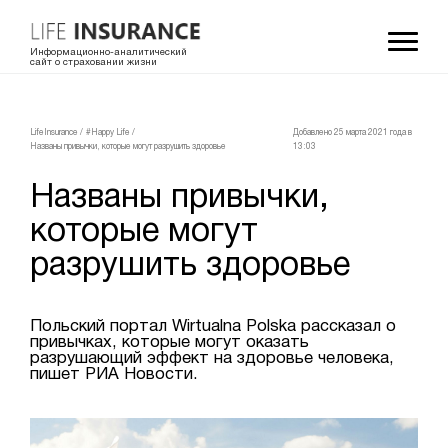
Информационно-аналитический
сайт о страховании жизни
LifeInsurance
/
#Happy Life
/
Добавлено 25 мартa 2021 года в
Названы привычки, которые могут разрушить здоровье
13:03
Названы привычки,
которые могут
разрушить здоровье
Польский портал Wirtualna Polska рассказал о
привычках, которые могут оказать
разрушающий эффект на здоровье человека,
пишет РИА Новости.