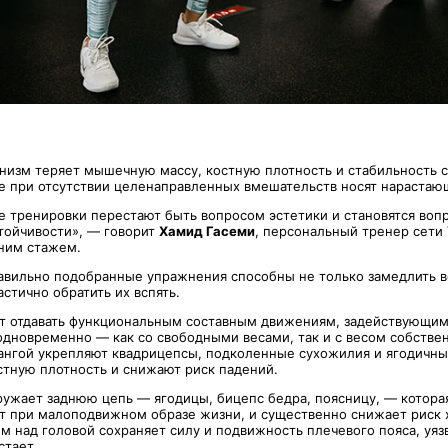
анизм теряет мышечную массу, костную плотность и стабильность 
е при отсутствии целенаправленных вмешательств носят нарастаю
е тренировки перестают быть вопросом эстетики и становятся воп
тойчивости», — говорит
Хамид Гасеми
, персональный тренер сети V
ним стажем.
равильно подобранные упражнения способны не только замедлить 
астично обратить их вспять.
т отдавать функциональным составным движениям, задействующим
дновременно — как со свободными весами, так и с весом собствен
ангой укрепляют квадрицепсы, подколенные сухожилия и ягодичн
тную плотность и снижают риск падений.
гружает заднюю цепь — ягодицы, бицепс бедра, поясницу, — котора
т при малоподвижном образе жизни, и существенно снижает риск 
м над головой сохраняет силу и подвижность плечевого пояса, уяз
стает.