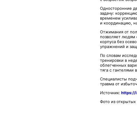
Односторонние дв
задачу: коррекци
временем усилива
и координацию, н
Отжимания от пол
позволяет людям с
корпуса без осев
упражнений и защ
По словам исслед
тренировки в нед
облегченных вари
тяга с гантелями 
Специалисты подч
травма от избыточ
Источник:
https://
Фото из открытых