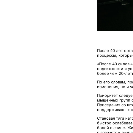
После 40 лет орг
процессы, которы
«После 40 силовы
подвижности и ус
более чем 20-лет
По его словам, п
изменения, но и ч
Приоритет следуе
мышечных групп о
Приседания со шт
поддерживают кос
Становая тяга на
быстро ослабевае
болей в спине. Жи
с возрастом возра