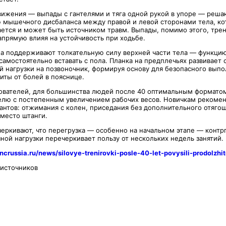
ижения — выпады с гантелями и тяга одной рукой в упоре — реша
ю мышечного дисбаланса между правой и левой сторонами тела, ко
ется и может быть источником травм. Выпады, помимо этого, тре
апрямую влияя на устойчивость при ходьбе.
а поддерживают толкательную силу верхней части тела — функцию
амостоятельно вставать с пола. Планка на предплечьях развивает 
ой нагрузки на позвоночник, формируя основу для безопасного вып
иты от болей в пояснице.
ователей, для большинства людей после 40 оптимальным форматом
елю с постепенным увеличением рабочих весов. Новичкам рекомен
антов: отжимания с колен, приседания без дополнительного отягощ
вместо штанги.
еркивают, что перегрузка — особенно на начальном этапе — контр
ной нагрузки перечеркивает пользу от нескольких недель занятий.
incrussia.ru/news/silovye-trenirovki-posle-40-let-povysili-prodolzhit
 источников