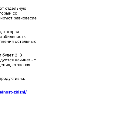
ют отдельную
торый со
нируют равновесие
, которая
стабильность
олнения остальных
 будет 2–3
дуется начинать с
ения, становая
продуктивна:
elnost-zhizni/