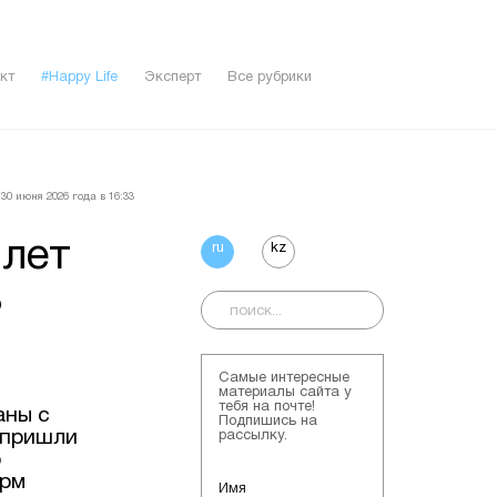
кт
#Happy Life
Эксперт
Все рубрики
30 июня 2026 года в 16:33
 лет
ru
kz
ь
Самые интересные
материалы сайта у
тебя на почте!
аны с
Подпишись на
 пришли
рассылку.
о
орм
Имя