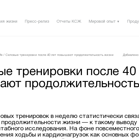
ия жизни
Пресс-релиз
Отчеты КСЖ
Мировой опыт
Проду
▼
fe
/
Силовые тренировки после 40 лет повышают продолжительность жизни
Добавлено 
ые тренировки после 40
ают продолжительност
ловых тренировок в неделю статистически связ
 продолжительности жизни — к такому выводу
табного исследования. На фоне повсеместног
ения ходьбы и кардионагрузок как основных ф