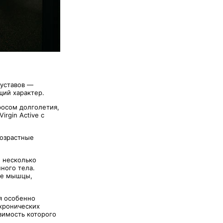
суставов —
щий характер.
росом долголетия,
irgin Active с
возрастные
 несколько
ного тела.
ые мышцы,
я особенно
хронических
вимость которого