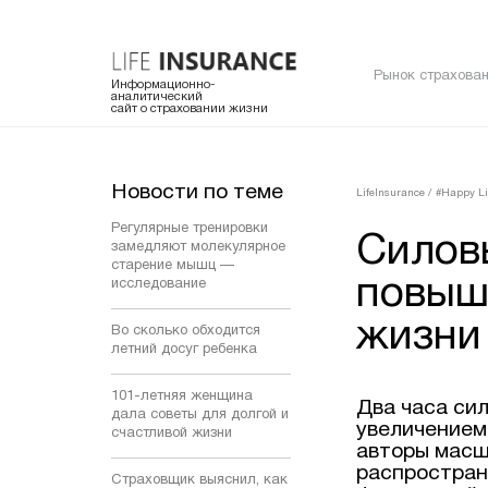
Рынок страхован
Информационно-
аналитический
сайт о страховании жизни
Новости по теме
LifeInsurance
/
#Happy Li
Регулярные тренировки
Силов
замедляют молекулярное
старение мышц —
повыш
исследование
жизни
Во сколько обходится
летний досуг ребенка
101-летняя женщина
Два часа си
дала советы для долгой и
увеличением
счастливой жизни
авторы масш
распростран
Страховщик выяснил, как