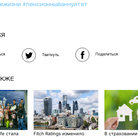
иежизни
#пенсионныйаннуитет
СЯ
Поделиться
ься
Твитнуть
АКЖЕ
fe стала
Fitch Ratings изменило
В страховании