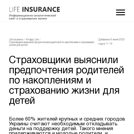
Информационно-аналитический
сайт о страховании жизни
LifeInsurance
/
#Happy Life
/
Добавлено 9 июня 2020
Страховщики выяснили предпочтения родителей по накоплениям и страхованию
года в 11:16
жизни для детей
Страховщики выяснили
предпочтения родителей
по накоплениям и
страхованию жизни для
детей
Более 60% жителей крупных и средних городов
Украины считают необходимым откладывать
деньги на поддержку детей. Такого мнения
придерживаются и молодые родители, и