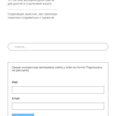
101-летняя женщина дала советы
для долгой и счастливой жизни
Страховщик выяснил, как триллеры
помогают справляться с тревогой
Самые интересные материалы сайта у тебя на почте! Подпишись
на рассылку.
Имя
Email