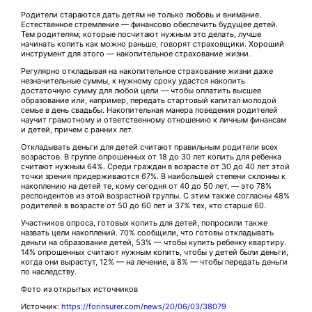
Родители стараются дать детям не только любовь и внимание.
Естественное стремление — финансово обеспечить будущее детей.
Тем родителям, которые посчитают нужным это делать, лучше
начинать копить как можно раньше, говорят страховщики. Хороший
инструмент для этого — накопительное страхование жизни.
Регулярно откладывая на накопительное страхование жизни даже
незначительные суммы, к нужному сроку удастся накопить
достаточную сумму для любой цели — чтобы оплатить высшее
образование или, например, передать стартовый капитал молодой
семье в день свадьбы. Накопительная манера поведения родителей
научит грамотному и ответственному отношению к личным финансам
и детей, причем с ранних лет.
Откладывать деньги для детей считают правильным родители всех
возрастов. В группе опрошенных от 18 до 30 лет копить для ребенка
считают нужным 64%. Среди граждан в возрасте от 30 до 40 лет этой
точки зрения придерживаются 67%. В наибольшей степени склонны к
накоплению на детей те, кому сегодня от 40 до 50 лет, — это 78%
респондентов из этой возрастной группы. С этим также согласны 48%
родителей в возрасте от 50 до 60 лет и 37% тех, кто старше 60.
Участников опроса, готовых копить для детей, попросили также
назвать цели накоплений. 70% сообщили, что готовы откладывать
деньги на образование детей, 53% — чтобы купить ребенку квартиру.
14% опрошенных считают нужным копить, чтобы у детей были деньги,
когда они вырастут, 12% — на лечение, а 8% — чтобы передать деньги
по наследству.
Фото из открытых источников
Источник:
https://forinsurer.com/news/20/06/03/38079