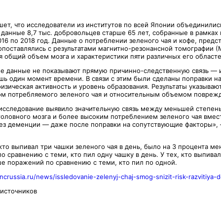
шет, что исследователи из институтов по всей Японии объединилис
 данные 8,7 тыс. добровольцев старше 65 лет, собранные в рамках
016 по 2018 год. Данные о потреблении зеленого чая и кофе, пред
опоставлялись с результатами магнитно-резонансной томографии (М
я общий объем мозга и характеристики пяти различных его областе
ие данные не показывают прямую причинно-следственную связь — 
шь один момент времени. В связи с этим были сделаны поправки на
 физическая активность и уровень образования. Результаты указываю
м потребляемого зеленого чая и относительным объемом поврежд
исследование выявило значительную связь между меньшей степе
головного мозга и более высоким потреблением зеленого чая вмес
з деменции — даже после поправки на сопутствующие факторы»,
 кто выпивал три чашки зеленого чая в день, было на 3 процента 
о сравнению с теми, кто пил одну чашку в день. У тех, кто выпивал
е поражений по сравнению с теми, кто пил по одной.
incrussia.ru/news/issledovanie-zelenyj-chaj-smog-snizit-risk-razvitiya-
 источников