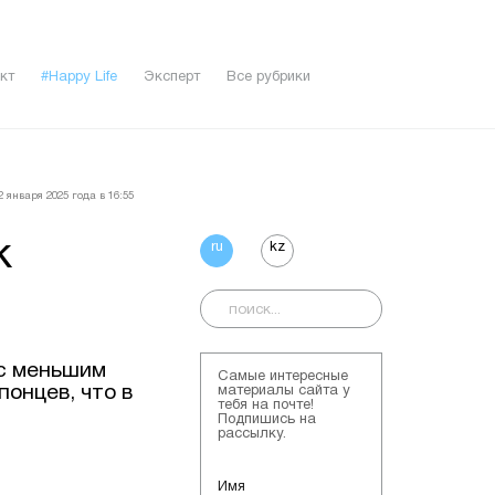
кт
#Happy Life
Эксперт
Все рубрики
 января 2025 года в 16:55
к
ru
kz
 с меньшим
Самые интересные
онцев, что в
материалы сайта у
тебя на почте!
Подпишись на
рассылку.
Имя