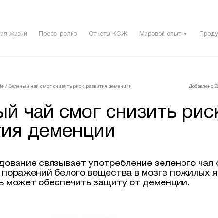
ия жизни
Пресс-релиз
Отчеты КСЖ
Мировой опыт
Проду
▼
fe
/
Зеленый чай смог снизить риск развития деменции
Добавлено 22
й чай смог снизить рис
тия деменции
дование связывает употребление зеленого чая
 поражений белого вещества в мозге пожилых яп
ь может обеспечить защиту от деменции.