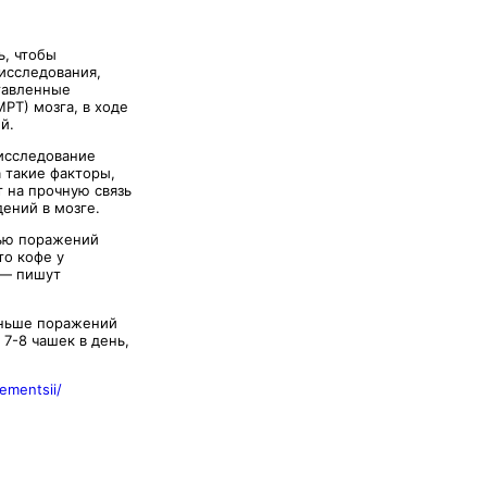
ь, чтобы
 исследования,
ставленные
РТ) мозга, в ходе
й.
исследование
 такие факторы,
т на прочную связь
ений в мозге.
нью поражений
то кофе у
 — пишут
меньше поражений
 7-8 чашек в день,
dementsii/