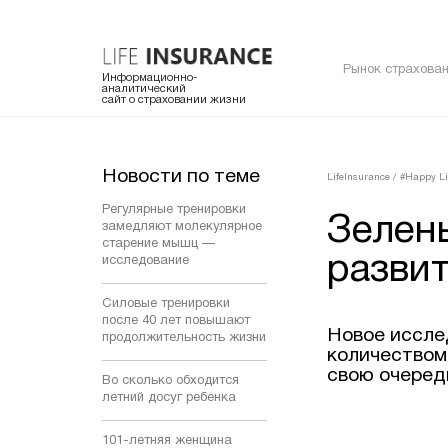
Рынок страхован
Информационно-
аналитический
сайт о страховании жизни
Новости по теме
LifeInsurance
/
#Happy Li
Регулярные тренировки
Зелены
замедляют молекулярное
старение мышц —
разви
исследование
Силовые тренировки
после 40 лет повышают
Новое иссле
продолжительность жизни
количеством
свою очеред
Во сколько обходится
летний досуг ребенка
101-летняя женщина