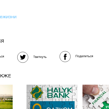
иежизни
СЯ
Поделиться
ься
Твитнуть
АКЖЕ