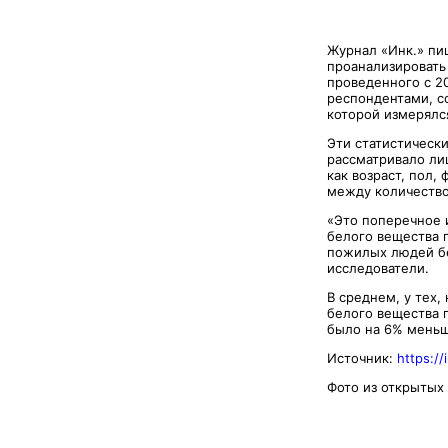
Журнал «Инк.» пи
проанализировать
проведенного с 2
респондентами, с
которой измерялс
Эти статистическ
рассматривало ли
как возраст, пол,
между количество
«Это поперечное 
белого вещества 
пожилых людей бе
исследователи.
В среднем, у тех,
белого вещества п
было на 6% меньш
Источник:
https://
Фото из открытых