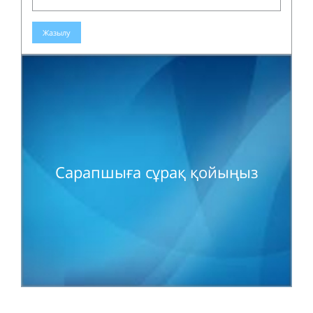
Жазылу
Сарапшыға сұрақ қойыңыз