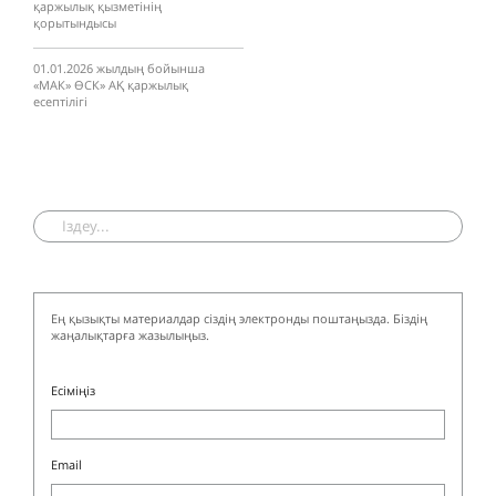
қаржылық қызметінің
қорытындысы
01.01.2026 жылдың бойынша
«МАК» ӨCК» АҚ қаржылық
есептілігі
Ең қызықты материалдар сіздің электронды поштаңызда. Біздің
жаңалықтарға жазылыңыз.
Есіміңіз
Email