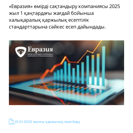
«Евразия» өмірді сақтандыру компаниясы 2025
жыл 1 қаңтардағы жағдай бойынша
халықаралық қаржылық есептілік
стандарттарына сәйкес есеп дайындады.
01.01.2025 жылғы қаржылық есеп беру