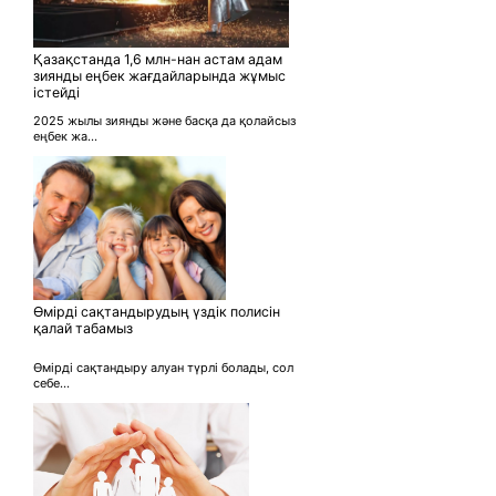
Қазақстанда 1,6 млн-нан астам адам
зиянды еңбек жағдайларында жұмыс
істейді
2025 жылы зиянды және басқа да қолайсыз
еңбек жа...
Өмірді сақтандырудың үздік полисін
қалай табамыз
Өмірді сақтандыру алуан түрлі болады, сол
себе...