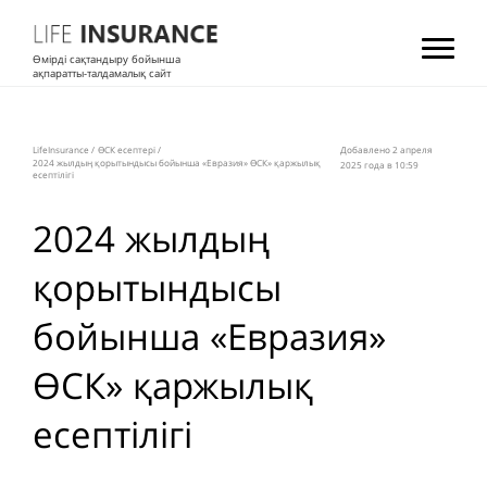
Өмірді сақтандыру бойынша
ақпаратты-талдамалық сайт
LifeInsurance
/
ӨСК есептері
/
Добавлено 2 апреля
2024 жылдың қорытындысы бойынша «Евразия» ӨCК» қаржылық
2025 года в 10:59
есептілігі
2024 жылдың
қорытындысы
бойынша «Евразия»
ӨCК» қаржылық
есептілігі