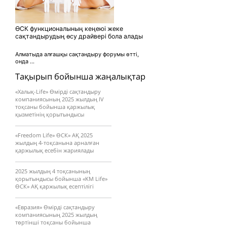
ӨСК функционалының кеңеюі жеке
сақтандырудың өсу драйвері бола алады
Алматыда алғашқы сақтандыру форумы өтті,
онда ...
Тақырып бойынша жаңалықтар
«Халық-Life» Өмірді сақтандыру
компаниясының 2025 жылдың IV
тоқсаны бойынша қаржылық
қызметінің қорытындысы
«Freedom Life» ӨСК» АҚ 2025
жылдың 4-тоқсанына арналған
қаржылық есебін жариялады
2025 жылдың 4 тоқсанының
қорытындысы бойынша «KM Life»
ӨCК» АҚ қаржылық есептілігі
«Евразия» Өмірді сақтандыру
компаниясының 2025 жылдың
төртінші тоқсаны бойынша