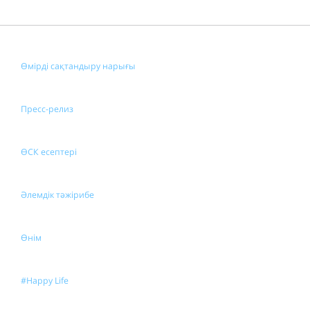
Өмірді сақтандыру нарығы
Пресс-релиз
ӨСК есептері
Әлемдік тәжірибе
Өнім
#Happy Life