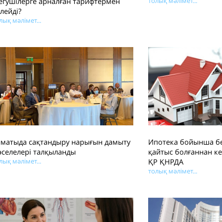
егушілерге арналған тарифтермен
толық мәлімет...
лейді?
лық мәлімет...
лматыда сақтандыру нарығын дамыту
Ипотека бойынша б
әселелері талқыланды
қайтыс болғаннан к
лық мәлімет...
ҚР ҚНРДА
толық мәлімет...