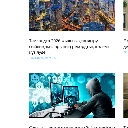
Таиландта 2026 жылы сақтандыру
Әл
сыйлықақыларының рекордтық көлемі
де
күтілуде
то
толық мәлімет...
Сақтандыру компаниялары ЖИ көмегімен
Т