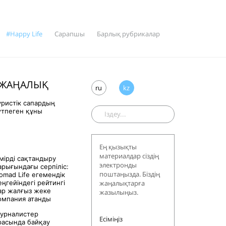
#Happy Life
Сарапшы
Барлық рубрикалар
 ЖАҢАЛЫҚ
ru
kz
уристік сапардың
үтпеген құны
Ең қызықты
материалдар сіздің
мірді сақтандыру
электронды
арығындағы серпіліс:
поштаңызда. Біздің
omad Life егемендік
еңгейіндегі рейтингі
жаңалықтарға
ар жалғыз жеке
жазылыңыз.
рақаттан қалай
Қазақстанның өмірді сақ
омпания атанды
ауға көмектеседі
урналистер
Цифрландыру өмірді сақтандыру салас
Есіміңіз
расында байқау
жеке қажеттілікке бейімделген сервис