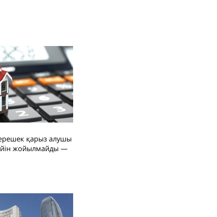
ерешек қарыз алушы
ейін жойылмайды —