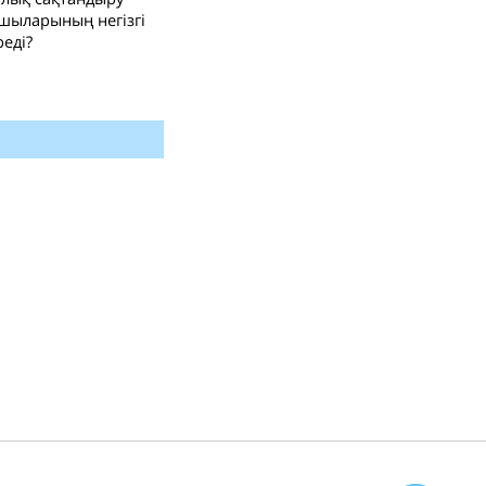
ушыларының негізгі
реді?