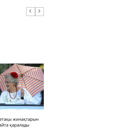
номинациясының тәжірибесімен бұ...
йел қайтыс болған
ағдайға жоспар
арма?
мірді сақтандыру
імге керек?
едициналық
ақтандыру жүйесін
йымдастыру:
алықаралық
әжірибе
нетақы жинақтарын
айта қаралады