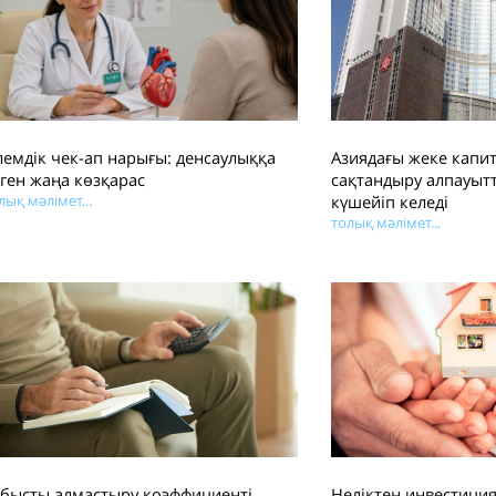
емдік чек-ап нарығы: денсаулыққа
Азиядағы жеке капи
ген жаңа көзқарас
сақтандыру алпауы
лық мәлімет...
күшейіп келеді
толық мәлімет...
абысты алмастыру коэффициенті
Неліктен инвестици