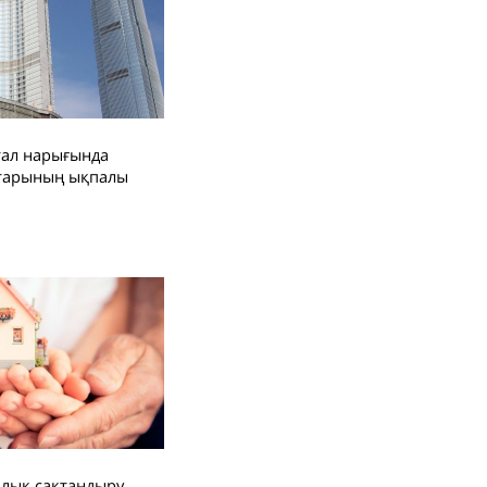
тал нарығында
ттарының ықпалы
ялық сақтандыру