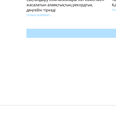
жасалатын алаяқтықтың рекордтық
Қа
деңгейін тіркеді
то
толық мәлімет...