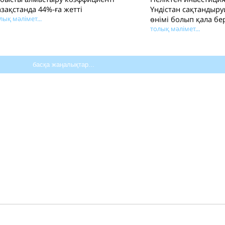
зақстанда 44%-ға жетті
Үндістан сақтандыр
лық мәлімет...
өнімі болып қала бе
толық мәлімет...
басқа жаңалықтар...