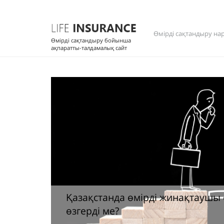
Өмірді сақтандыру на
Өмірді сақтандыру бойынша
ақпаратты-талдамалық сайт
жинақтаушы сақтандыруға деген сұраныс