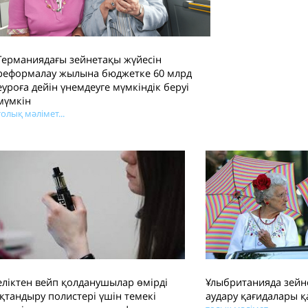
Ә
Германиядағы зейнетақы жүйесін
ж
б
реформалау жылына бюджетке 60 млрд
еуроға дейін үнемдеуге мүмкіндік беруі
мүмкін
толық мәлімет...
Ө
к
М
с
ұ
х
т
ліктен вейп қолданушылар өмірді
Ұлыбританияда зей
қтандыру полистері үшін темекі
аудару қағидалары қ