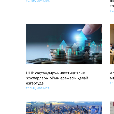
толық мәлімет...
ш
тө
то
ULIP сақтандыру-инвестициялық
А
жоспарлары ойын ережесін қалай
м
өзгертуде
то
толық мәлімет...