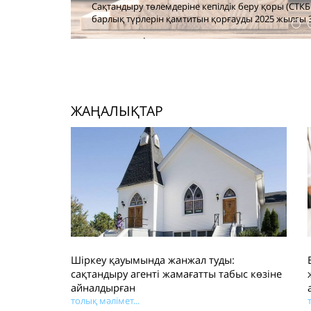
ік беру қоры (СТКБҚ) өмірді жинақтаушы сақтандырудың (ӨЖС)
уды 2025 жылғы 30 маусымда кеңейтті. Тиіст...
ЖАҢАЛЫҚТАР
Шіркеу қауымында жанжал туды:
сақтандыру агенті жамағатты табыс көзіне
айналдырған
толық мәлімет...