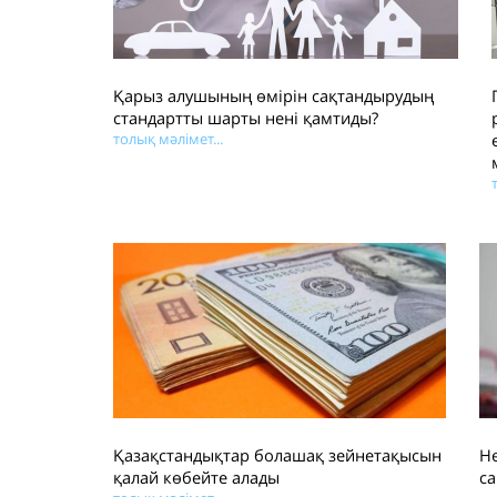
Қарыз алушының өмірін сақтандырудың
стандартты шарты нені қамтиды?
толық мәлімет...
Қазақстандықтар болашақ зейнетақысын
Не
қалай көбейте алады
са