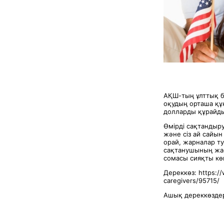
АҚШ-тың ұлттық б
оқудың орташа құн
долларды құрайд
Өмірді сақтандыру
және сіз ай сайын
орай, жарналар т
сақтанушының жасы
сомасы сияқты кө
Дереккөз: https://
caregivers/95715/
Ашық дереккөздер