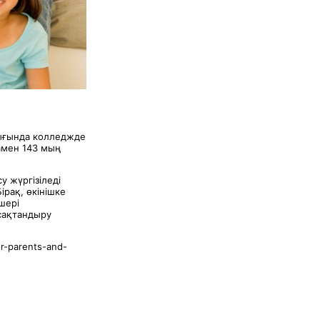
лығында колледжде
мамен 143 мың
у жүргізіледі
ірақ, өкінішке
шері
 сақтандыру
or-parents-and-