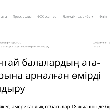
рығы
Пресс-релиз
ӨСК есептері
Әлемдік тәжірибе
Өнім
▼
қтандыру нарығы
/
Добавлено 12
та-аналарына арналған өмірді сақтандыру
11:31
нтай балалардың ата-
рына арналған өмірді
ндыру
йкес, американдық отбасылар 18 жыл ішінде бі