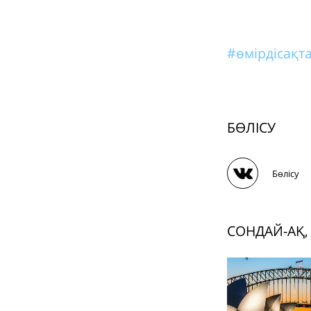
#өмірдісақ
БӨЛІСУ
Бөлісу
СОНДАЙ-АҚ,