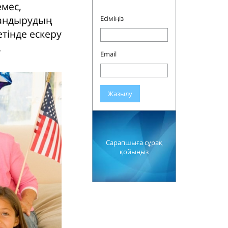
емес,
тандырудың
Есіміңіз
етінде ескеру
.
Email
Жазылу
Сарапшыға сұрақ
қойыңыз