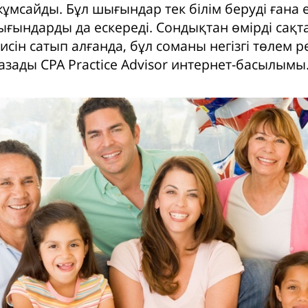
ұмсайды. Бұл шығындар тек білім беруді ғана 
шығындарды да ескереді. Сондықтан өмірді сақ
исін сатып алғанда, бұл соманы негізгі төлем р
азады CPA Practice Advisor интернет-басылымы