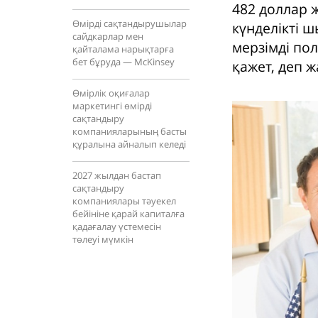
482 доллар ж
Өмірді сақтандырушылар
күнделікті 
сайдкарлар мен
мерзімді пол
қайталама нарықтарға
бет бұруда — McKinsey
қажет, деп ж
Өмірлік оқиғалар
маркетингі өмірді
сақтандыру
компанияларының басты
құралына айналып келеді
2027 жылдан бастап
сақтандыру
компаниялары тәуекел
бейініне қарай капиталға
қадағалау үстемесін
төлеуі мүмкін