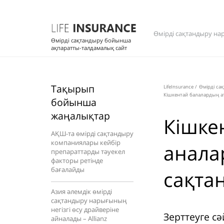
Өмірді сақтандыру на
Өмірді сақтандыру бойынша
ақпаратты-талдамалық сайт
Тақырып
LifeInsurance
/
Өмірді са
Кішкентай балалардың а
бойынша
жаңалықтар
Кішке
АҚШ-та өмірді сақтандыру
компаниялары кейбір
анала
препараттарды тәуекел
факторы ретінде
бағалайды
сақта
Азия әлемдік өмірді
сақтандыру нарығының
негізгі өсу драйверіне
Зерттеуге сә
айналады – Allianz