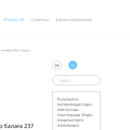
#Happy Life
Сарапшы
Барлық рубрикалар
 октября 2023 года в
ru
kz
Ең қызықты
материалдар сіздің
электронды
поштаңызда. Біздің
жаңалықтарға
р балаға 237
жазылыңыз.