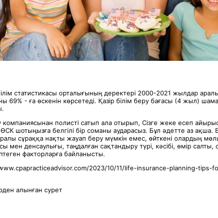
ілім статистикасы орталығының деректері 2000-2021 жылдар ара
ы 69% - ға өскенін көрсетеді. Қазір білім беру бағасы (4 жыл) ша
ы.
 компаниясынан полисті сатып ала отырып, Сізге жеке есеп айырыс
 ӨСК шотыңызға белгілі бір соманы аударасыз. Бұл әдетте аз ақша. Б
уралы сұраққа нақты жауап беру мүмкін емес, өйткені олардың мөл
 мен денсаулығы, таңдалған сақтандыру түрі, кәсібі, өмір салты,
птеген факторларға байланысты.
www.cpapracticeadvisor.com/2023/10/11/life-insurance-planning-tips-f
ден алынған сурет