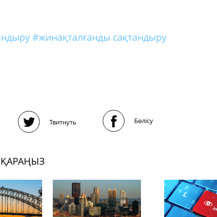
тандыру
#жинақталғанды сақтандыру
Бөлісу
Твитнуть
 ҚАРАҢЫЗ