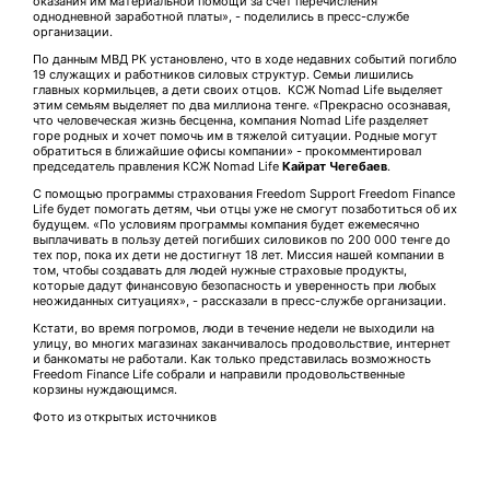
оказания им материальной помощи за счет перечисления
однодневной заработной платы», - поделились в пресс-службе
организации.
По данным МВД РК установлено, что в ходе недавних событий погибло
19 служащих и работников силовых структур. Семьи лишились
главных кормильцев, а дети своих отцов. КСЖ Nomad Life выделяет
этим семьям выделяет по два миллиона тенге. «Прекрасно осознавая,
что человеческая жизнь бесценна, компания Nomad Life разделяет
горе родных и хочет помочь им в тяжелой ситуации. Родные могут
обратиться в ближайшие офисы компании» - прокомментировал
председатель правления КСЖ Nomad Life
Кайрат Чегебаев
.
С помощью программы страхования Freedom Support Freedom Finance
Life будет помогать детям, чьи отцы уже не смогут позаботиться об их
будущем. «По условиям программы компания будет ежемесячно
выплачивать в пользу детей погибших силовиков по 200 000 тенге до
тех пор, пока их дети не достигнут 18 лет. Миссия нашей компании в
том, чтобы создавать для людей нужные страховые продукты,
которые дадут финансовую безопасность и уверенность при любых
неожиданных ситуациях», - рассказали в пресс-службе организации.
Кстати, во время погромов, люди в течение недели не выходили на
улицу, во многих магазинах заканчивалось продовольствие, интернет
и банкоматы не работали. Как только представилась возможность
Freedom Finance Life собрали и направили продовольственные
корзины нуждающимся.
Фото из открытых источников