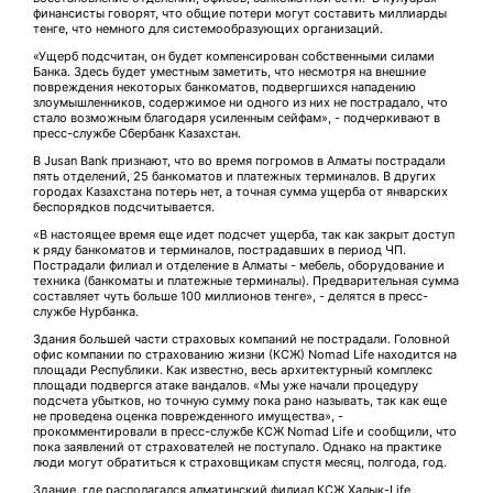
финансисты говорят, что общие потери могут составить миллиарды
тенге, что немного для системообразующих организаций.
«Ущерб подсчитан, он будет компенсирован собственными силами
Банка. Здесь будет уместным заметить, что несмотря на внешние
повреждения некоторых банкоматов, подвергшихся нападению
злоумышленников, содержимое ни одного из них не пострадало, что
стало возможным благодаря усиленным сейфам», - подчеркивают в
пресс-службе Сбербанк Казахстан.
В Jusan Bank признают, что во время погромов в Алматы пострадали
пять отделений, 25 банкоматов и платежных терминалов. В других
городах Казахстана потерь нет, а точная сумма ущерба от январских
беспорядков подсчитывается.
«В настоящее время еще идет подсчет ущерба, так как закрыт доступ
к ряду банкоматов и терминалов, пострадавших в период ЧП.
Пострадали филиал и отделение в Алматы - мебель, оборудование и
техника (банкоматы и платежные терминалы). Предварительная сумма
составляет чуть больше 100 миллионов тенге», - делятся в пресс-
службе Нурбанка.
Здания большей части страховых компаний не пострадали. Головной
офис компании по страхованию жизни (КСЖ) Nomad Life находится на
площади Республики. Как известно, весь архитектурный комплекс
площади подвергся атаке вандалов. «Мы уже начали процедуру
подсчета убытков, но точную сумму пока рано называть, так как еще
не проведена оценка поврежденного имущества», -
прокомментировали в пресс-службе КСЖ Nomad Life и сообщили, что
пока заявлений от страхователей не поступало. Однако на практике
люди могут обратиться к страховщикам спустя месяц, полгода, год.
Здание, где располагался алматинский филиал КСЖ Халык-Life