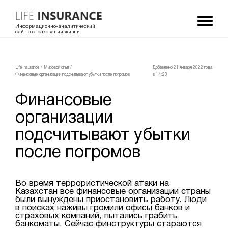
Информационно-аналитический
сайт о страховании жизни
LifeInsurance
/
Мировой опыт
/
Добавлено 21 января 2022 года
Финансовые организации подсчитывают убытки после погромов
в 14:23
Финансовые
организации
подсчитывают убытки
после погромов
Во время террористической атаки на
Казахстан все финансовые организации страны
были вынуждены приостановить работу. Люди
в поисках наживы громили офисы банков и
страховых компаний, пытались грабить
банкоматы. Сейчас финструктуры стараются