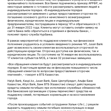
чрезвычайного положения. Все банки подчинились приказу АРРФР, но
некоторые заявили о готовности рассматривать заявления людей в
индивидуальном порядке. «В индивидуальном порядке
рассматриваются заявления с целью предоставления отсрочки по
погашению основного долга и начисленного вознаграждения
физическим, юридическим лицам и индивидуальным
предпринимателям, пострадавшим в период ЧП и обратившихся с 5
до 31 января 2022 года. Клиенты могут оставить онлайн-заявку на
сайте банка либо обратиться в отделения и филиалы банка», -
поясняет пресс-служба Нурбанка.
В рамках мероприятий по поддержке клиентов, чье финансовое
положение ухудшилось в условиях введенного режима ЧП, Jusan Bank
дает возможность своим клиентам воспользоваться отсрочкой по
действующим кредитам. Отсрочка доступна как физическим, так и
юридическим лицам. По состоянию на 14 января ею воспользовались
17 клиентов-субъектов МСБ, а также 32 розничных заемщика.
«Все обращения клиентов будут рассматриваться в индивидуальном
порядке. В настоящее время мы не фиксируем повышенного числа
обращений клиентов по вопросам предоставления отсрочек
платежей», - говорят в ВТБ Казахстан.
Halyk Bank, Kaspi.kz, Jusan Bank, Банк ЦентрКредит, Альфа-Банк
Казахстан, Altyn Bank, Банк ВТБ (Казахстан) спишут действующие
кредиты семьям погибших при исполнении служебных обязанностей.
Все банковские организации страны перечисляют средства на
поддержку семей, потерявших кормильцев и на восстановление
города.
«После произошедших событий сотрудники Халык-Life (…) решили
выразить поддержку семьям погибших военнослужащих в виде