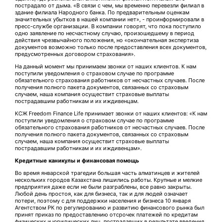
пострадало от дыма. «В связи с чем, мы временно перевезли филиал в
здание филиала Народного банка. По предварительным оценкам
значительных убытков в нашей компании нет», - проинформировали в
пресс-службе организации. В компании говорят, что пока поступило
одно заявление по несчастному случаю, произошедшему в период
действия чрезвычайного положения, но «окончательная экспертиза
документов возможно только после предоставления всех документов,
предусмотренных договором страхования».
На данный момент мы принимаем звонки от наших клиентов. К нам
поступили уведомления о страховом случае по программе
обязательного страхования работников от несчастных случаев. После
получения полного пакета документов, связанных со страховым
случаем, наша компания осуществит страховые выплаты
пострадавшим работникам и их иждивенцам.
КСЖ Freedom Finance Life принимает звонки от наших клиентов: «К нам
поступили уведомления о страховом случае по программе
обязательного страхования работников от несчастных случаев. После
получения полного пакета документов, связанных со страховым
случаем, наша компания осуществит страховые выплаты
пострадавшим работникам и их иждивенцам».
Кредитные каникулы и финансовая помощь
Во время январской трагедии большая часть алматинцев и жителей
нескольких городов Казахстана лишились работы. Крупные и мелкие
предприятия даже если не были разграблены, все равно закрыты.
Любой день простоя, как для бизнеса, так и для людей означает
потери, поэтому с для поддержки населения и бизнеса 10 января
Агентством РК по регулированию и развитию финансового рынка был
принят приказ по предоставлению отсрочек платежей по кредитам
физических и юридических лиц, пострадавших в результате введения