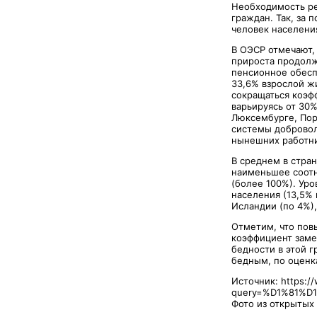
Необходимость ре
граждан. Так, за 
человек населения
В ОЭСР отмечают,
прироста продолж
пенсионное обесп
33,6% взрослой ж
сокращаться коэф
варьируясь от 30%
Люксембурге, Порт
системы добровол
нынешних работник
В среднем в стра
наименьшее соотн
(более 100%). Уро
населения (13,5% 
Исландии (по 4%)
Отметим, что пов
коэффициент заме
бедности в этой г
бедным, по оценк
Источник: https:/
query=%D1%81%
Фото из открытых