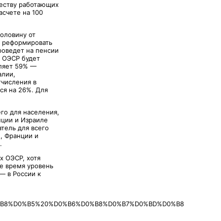
еству работающих
асчете на 100
оловину от
я реформировать
роведет на пенсии
 ОЭСР будет
вляет 59% —
алии,
тчисления в
ся на 26%. Для
го для населения,
ции и Израиле
тель для всего
, Франции и
.
х ОЭСР, хотя
е время уровень
— в России к
%B8%D0%B5%20%D0%B6%D0%B8%D0%B7%D0%BD%D0%B8