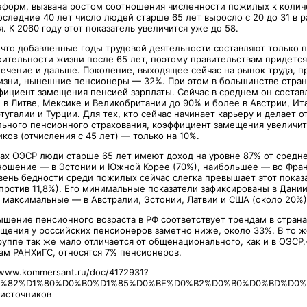
форм, вызвана ростом соотношения численности пожилых к колич
последние 40 лет число людей старше 65 лет выросло с 20 до 31 в р
. К 2060 году этот показатель увеличится уже до 58.
 что добавленные годы трудовой деятельности составляют только п
ительности жизни после 65 лет, поэтому правительствам придетс
ечение и дальше. Поколение, выходящее сейчас на рынок труда, п
изни, нынешние пенсионеры — 32%. При этом в большинстве стран
фициент замещения пенсией зарплаты. Сейчас в среднем он соста
 в Литве, Мексике и Великобритании до 90% и более в Австрии, Ит
угалии и Турции. Для тех, кто сейчас начинает карьеру и делает о
ьного пенсионного страхования, коэффициент замещения увеличит
ов (отчисления с 45 лет) — только на 10%.
нах ОЭСР люди старше 65 лет имеют доход на уровне 87% от средне
ошение — в Эстонии и Южной Корее (70%), наибольшее — во Фран
вень бедности среди пожилых сейчас слегка превышает этот показа
против 11,8%). Его минимальные показатели зафиксированы в Дании
, максимальные — в Австралии, Эстонии, Латвии и США (около 20%)
ышение пенсионного возраста в РФ соответствует трендам в страна
щения у российских пенсионеров заметно ниже, около 33%. В то ж
руппе так же мало отличается от общенационального, как и в ОЭСР,
ам РАНХиГС, относятся 7% пенсионеров.
/www.kommersant.ru/doc/4172931?
D1%82%D1%80%D0%B0%D1%85%D0%BE%D0%B2%D0%B0%D0%BD%D0
 источников