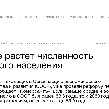
ия жизни
Пресс-релиз
Отчеты КСЖ
Мировой опыт
Проду
▼
опыт
/
В мире растет численность пожилого населения
Добавлено 28
 растет численность
ого населения
ран, входящих в Организацию экономического
тва и развития (ОЭСР), уже провели реформу п
ообщает «Комерсантъ». Если раньше средний в
нсию в ОЭСР был равен 63,8 года, то к 2060 год
 решениям, он вырастет до 65,9 года.