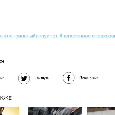
ие
#пенсионныйаннуитет
#пенсионное страхова
СЯ
Поделиться
ься
Твитнуть
АКЖЕ