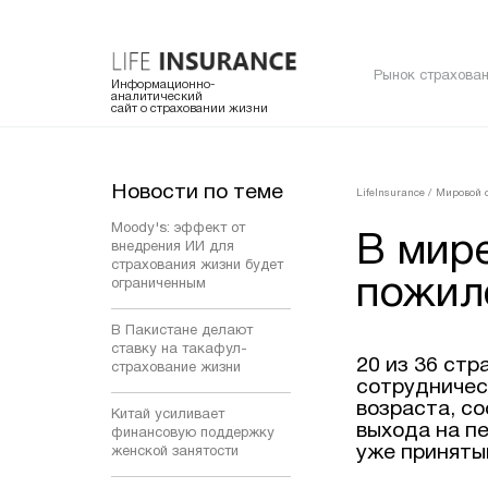
Рынок страхован
Информационно-
аналитический
сайт о страховании жизни
Новости по теме
LifeInsurance
/
Мировой 
Moody's: эффект от
В мире
внедрения ИИ для
страхования жизни будет
пожил
ограниченным
В Пакистане делают
ставку на такафул-
20 из 36 ст
страхование жизни
сотрудничес
возраста, с
Китай усиливает
выхода на пе
финансовую поддержку
уже принятым
женской занятости