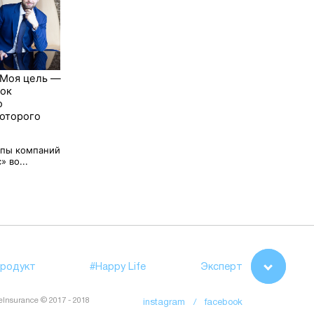
 Моя цель —
нок
о
которого
ппы компаний
 во...
родукт
#Happy Life
Эксперт
feInsurance © 2017 - 2018
instagram /
facebook