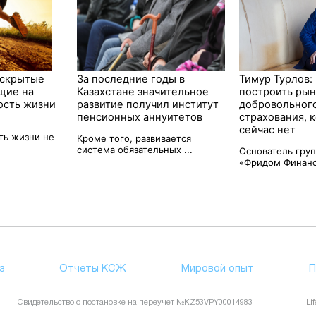
 скрытые
За последние годы в
Тимур Турлов:
щие на
Казахстане значительное
построить ры
ость жизни
развитие получил институт
добровольног
пенсионных аннуитетов
страхования, 
сейчас нет
ть жизни не
Кроме того, развивается
система обязательных ...
Основатель гру
«Фридом Финанс»
з
Отчеты КСЖ
Мировой опыт
П
Свидетельство о постановке на переучет №KZ53VPY00014983
Li