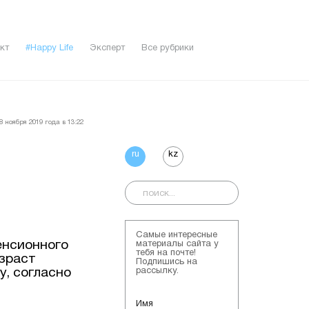
кт
#Happy Life
Эксперт
Все рубрики
 ноября 2019 года в 13:22
ru
kz
Самые интересные
енсионного
материалы сайта у
тебя на почте!
озраст
Подпишись на
у, согласно
рассылку.
Имя