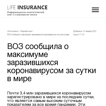
Информационно-аналитический
сайт о страховании жизни
LifeInsurance
/
Мировой опыт
/
Добавлено 13 января 2022
ВОЗ сообщила о максимуме заразившихся коронавирусом за сутки в мире
года в 17:04
ВОЗ сообщила о
максимуме
заразившихся
коронавирусом за сутки
в мире
Почти 3,4 млн заразившихся коронавирусом
зарегистрировано в мире за последние сутки,
что является самым высоким суточным
показателем за все время пандемии. Эти