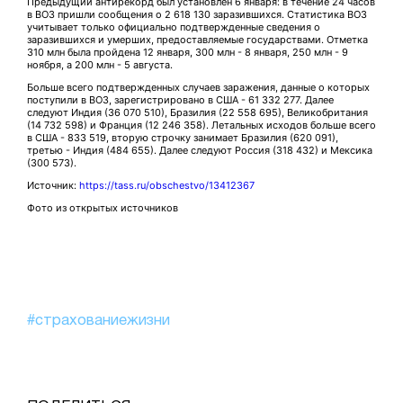
Предыдущий антирекорд был установлен 6 января: в течение 24 часов
в ВОЗ пришли сообщения о 2 618 130 заразившихся. Статистика ВОЗ
учитывает только официально подтвержденные сведения о
заразившихся и умерших, предоставляемые государствами. Отметка
310 млн была пройдена 12 января, 300 млн - 8 января, 250 млн - 9
ноября, а 200 млн - 5 августа.
Больше всего подтвержденных случаев заражения, данные о которых
поступили в ВОЗ, зарегистрировано в США - 61 332 277. Далее
следуют Индия (36 070 510), Бразилия (22 558 695), Великобритания
(14 732 598) и Франция (12 246 358). Летальных исходов больше всего
в США - 833 519, вторую строчку занимает Бразилия (620 091),
третью - Индия (484 655). Далее следуют Россия (318 432) и Мексика
(300 573).
Источник:
https://tass.ru/obschestvo/13412367
Фото из открытых источников
#страхованиежизни