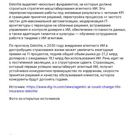
Deloitte выделяет несколько фундаментов, на которых должна
строиться стратегия масштабирования агентного ИИ. Это
перепроектирование работы под желаемые результаты с четкими KPI
и границами принятия решений, перестройка процессов «с чистого
листа» для максимальной автоматизации, модернизация IT-
архитектуры с переходом на облачные решения, встраивание
управления и контроля доверия к ИИ, обеспечение готовности данных,
а также адаптация талантов и культуры — обучение сотрудников
работе в тандеме с ИИ-агентами.
По прогнозу Deloitte, к 2030 году внедрение агентного ИИ в
дистрибуцию страхования жизни может увеличить ежегодные
премии на 11 процентов, подняв общий объем рынка до 21,2 млрд
долларов с ожидаемых 19,1 млрд без использования ИИ. Речь идет не
о постепенной эволюции, а о структурном сдвиге. Страховщик,
который первым успешно масштабирует агентный ИИ, получит
устойчивое конкурентное преимущество по издержкам, скорости
принятия решений и качеству обслуживания клиентов, которое
конкуренты будут догонять годами.
Источник:
https://www.dig-in.com/news/agentic-ai-could-change-life-
insurance-deloitte
Фото из открытых источников