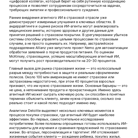
«цифровой коллега», который берет на себя рутинную координацию
процессов и позволяет сотрудникам сосредоточиться на задачах,
требующих эмпатии и профессионального суждения.
Ранние внедрения агентного ИИ в страховой отрасли уже
демонстрируют измеримые улучшения в ключевых областях. В
андеррайтинге и оценке рисков ИИ-агенты могут анализировать
медицинские анкеты, историю здоровья и другие данные для
принятия решений о страховом покрытии. В урегулировании убытков
системы способны управлять целыми процессами по страховым
случаям, а не просто оценивать их. Например, австралийское
подразделение Allianz уже запустило проект Nemo для автоматизации
обработки заявлений о порче продуктов питания. По оценкам
McKinsey, страховщики, успешно масштабирующие агентный ИИ,
могут получить рост производительности на 20–30 процентов.
Главный вызов для рынка страхования жизни — это колоссальный
разрыв между потребностью в защите и реальным оформлением
полисов. Около 100 млн американцев не имеют страховки или
застрахованы недостаточно, при этом 40 процентов взрослых
признают, что им нужно страхование жизни. Основные барьеры — это
не цена, а непонимание продукта и прокрастинация. Именно здесь
агентный ИИ может сыграть ключевую роль: он способен в понятных
терминах объяснить клиенту, зачем нужна страховка, сколько она
реально стоит и какой полис подходит именно ему.
Аналитики Deloitte выделяют несколько ключевых моментов в
процессе покупки страховки, где агентный ИИ будет наиболее
эффективен. Во-первых, самостоятельное исследование
потребителем: более половины опрошенных готовы использовать ИИ-
инструменты для изучения и сравнения предложений по страхованию
жизни. Во-вторых, персонализация и таргетинг: ИИ отслеживает
жизненные события клиента — рождение ребенка, покупку жилья,