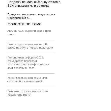
Продажи пенсионных аннуитетов в
Британии достигли рекорда
Продажи пенсионных аннуитетов в
Соединенном К...
Новости по теме
Активы КСЖ выросли до 2,2 трлн
тенге
Рынок страхования жизни РК
вырос на 30% в первом полугодии
Пенсионная реформа-2026:
государство перестает
компенсировать инфляцию, но
дает свободу выбора
Какой доход нужен семье для
оплаты образования детей
Выплаты страховщиков жизни
Казахстана растут