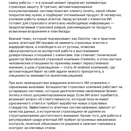
смену работы — и в нужный момент предлагает релевантную
страховую защиту. В-третьих, автоматизированное
консультирование: система помогает клиенту понять, какой объем
покрытия ему нужен, и подбирает оптимальный продукт. В-четвертых,
усиление работы живых агентов: перед встречей с клиентом ИИ
готовит для страхового агента всю необходимую информацию —
предполагаемый страховой разрыв, рекомендации по продукту,
возможные возражения и план беседы.
Важный тезис, который подчеркивают как Deloitte, так и практики
рынка: агентный ИИ призван не заменить страховых агентов и
андеррайтеров, а освободить их от рутины, позволив
сфокусироваться на экспертной работе и выстраивании
доверительных отношений с клиентами. Как отмечает технический
директор бельгийской страховой компании Credendo, в этом секторе
человеческие отношения по-прежнему имеют первостепенное
значение, а цель страховщиков — стать AI-enabled компанией, где
автоматизация берет на себя задачи низкого приоритета, а
специалисты занимаются принятием решений.
При всех преимуществах внедрение агентного ИИ сопряжено с
серьезными вызовами. Большинство страховых компаний работают на
устаревших системах, которые десятилетиями накапливали бизнес-
логику в плохо документированном виде. Если ИИ-агент ошибается,
возникает вопрос об ответственности, который пока не имеет
однозначного ответа и требует выработки новых отраслевых
стандартов. Эффективность агентных систем напрямую зависит от
качества данных, а исторически страховщики не уделяли их
структурированию достаточного внимания. Кроме того, для работы в
регулируемой среде агентный ИИ требует встроенных механизмов
контроля, понятной объяснимости решений и наличия «человека в
контуре» на ключевых этапах.