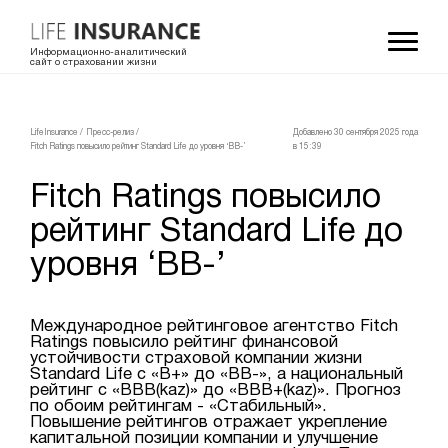
Информационно-аналитический
сайт о страховании жизни
LifeInsurance
/
Пресс-релиз
/
Добавлено 30 сентября 2025 года
Fitch Ratings повысило рейтинг Standard Life до уровня ‘BB-’
в 15:39
Fitch Ratings повысило
рейтинг Standard Life до
уровня ‘BB-’
Международное рейтинговое агентство Fitch
Ratings повысило рейтинг финансовой
устойчивости страховой компании жизни
Standard Life с «B+» до «BB-», а национальный
рейтинг с «BBB(kaz)» до «BBB+(kaz)». Прогноз
по обоим рейтингам - «Стабильный».
Повышение рейтингов отражает укрепление
капитальной позиции компании и улучшение