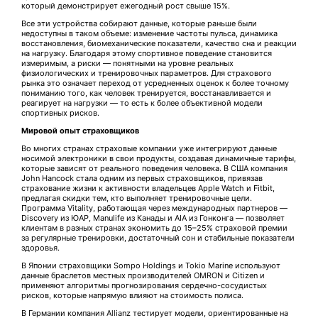
который демонстрирует ежегодный рост свыше 15%.
Все эти устройства собирают данные, которые раньше были
недоступны в таком объеме: изменение частоты пульса, динамика
восстановления, биомеханические показатели, качество сна и реакции
на нагрузку. Благодаря этому спортивное поведение становится
измеримым, а риски — понятными на уровне реальных
физиологических и тренировочных параметров. Для страхового
рынка это означает переход от усредненных оценок к более точному
пониманию того, как человек тренируется, восстанавливается и
реагирует на нагрузки — то есть к более объективной модели
спортивных рисков.
Мировой опыт страховщиков
Во многих странах страховые компании уже интегрируют данные
носимой электроники в свои продукты, создавая динамичные тарифы,
которые зависят от реального поведения человека. В США компания
John Hancock стала одним из первых страховщиков, привязав
страхование жизни к активности владельцев Apple Watch и Fitbit,
предлагая скидки тем, кто выполняет тренировочные цели.
Программа Vitality, работающая через международных партнеров —
Discovery из ЮАР, Manulife из Канады и AIA из Гонконга — позволяет
клиентам в разных странах экономить до 15–25% страховой премии
за регулярные тренировки, достаточный сон и стабильные показатели
здоровья.
В Японии страховщики Sompo Holdings и Tokio Marine используют
данные браслетов местных производителей OMRON и Citizen и
применяют алгоритмы прогнозирования сердечно-сосудистых
рисков, которые напрямую влияют на стоимость полиса.
В Германии компания Allianz тестирует модели, ориентированные на