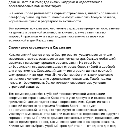
данные Garmin и Polar, где скачки нагрузки и недостаточное
восстановление повышают тариф.
В Южной Корее развивается формат страхования, интегрированный в
платформу Samsung Health: полисы могут начислять бонусы за шаги,
нормальный пульс и регулярность активности.
Эти примеры показывают, что умные страховые продукты, основанные
на данных и реальной активности клиентов, уже стали частью
мировой практики — и такая модель постепенно становится
возможной и для Казахстана.
Спортивное страхование в Казахстане
Казахстанский рынок спорта быстро растет: увеличивается число
массовых стартов, развивается фитнес-культура, больше любителей
выезжают на международные соревнования. На этом фоне
цифровизация страхования делает отрасль более гибкой и удобной
для спортсменов. Следующий шаг — интеграция данных носимой
электроники и алгоритмов ИИ, чтобы тарифы учитывали реальную
активность человека, а не усредненные показатели. Такой подход
позволит формировать более точные и справедливые условия
страховой защиты.
Тем не менее даже без глубокой технологической интеграции
спортивное страхование в Казахстане уже доступно и становится
привычной частью подготовки к соревнованиям. Одним из таких
решений является программа Freedom Sport — продукт,
ориентированный на тех, кто тренируется в спортивных залах,
участвует в массовых стартах или выезжает на соревнования в другие
города и страны. Полис покрывает несчастные случаи, произошедшие
как во время тренировок, так и непосредственно на соревнованиях.
Клиент может выбрать удобный срок действия — от одного дня под