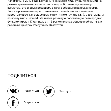
Напомним, с 2012 года Nomad Life занимает лидирующие позиции на
рынке страхования жизни по активам, собственному капиталу,
выплатам, страховым резервам, а также сборам страховых премий.
Риски организации перестрахованы крупнейшим европейским
перестраховочным обществом с рейтингом АА- (по S&P), работающим
по всему миру. Nomad Life имеет развитую собственную сеть продаж,
функционируют 17 филиалов и 12 региональных офисов в областных и
районных центрах Республики Казахстан.
ПОДЕЛИТЬСЯ
Поделиться
Твитнуть
Поделиться