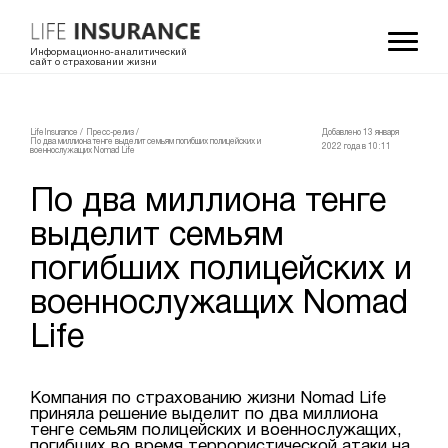
Информационно-аналитический
сайт о страховании жизни
LifeInsurance
/
Пресс-релиз
/
Добавлено 13 января
По два миллиона тенге выделит семьям погибших полицейских и
2022 года в 10:11
военнослужащих Nomad Life
По два миллиона тенге
выделит семьям
погибших полицейских и
военнослужащих Nomad
Life
Компания по страхованию жизни Nomad Life
приняла решение выделит по два миллиона
тенге семьям полицейских и военнослужащих,
погибших во время террористической атаки на