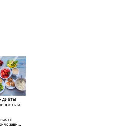
ю диеты
ивность и
бность
иях зави...