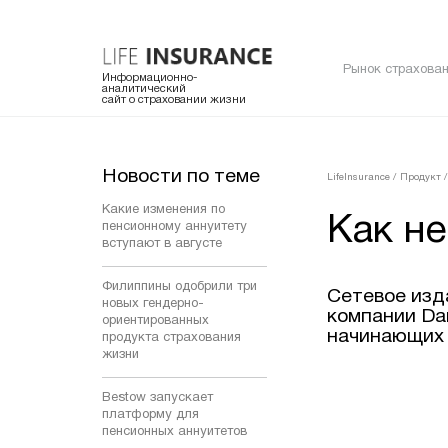
Рынок страхован
Информационно-
аналитический
сайт о страховании жизни
Новости по теме
LifeInsurance
/
Продукт
/
Какие изменения по
Как не
пенсионному аннуитету
вступают в августе
Филиппины одобрили три
Сетевое изд
новых гендерно-
компании Da
ориентированных
начинающих 
продукта страхования
жизни
Bestow запускает
платформу для
пенсионных аннуитетов