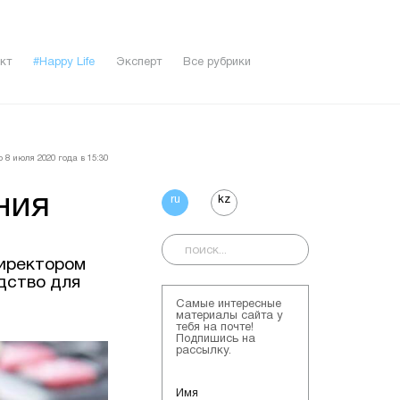
кт
#Happy Life
Эксперт
Все рубрики
 8 июля 2020 года в 15:30
ния
ru
kz
директором
дство для
Самые интересные
материалы сайта у
тебя на почте!
Подпишись на
рассылку.
Имя