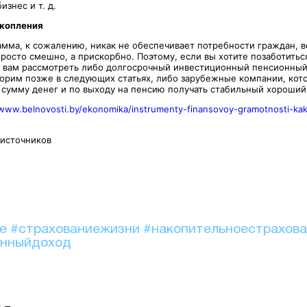
изнес и т. д.
акопления
мма, к сожалению, никак не обеспечивает потребности граждан, в
 просто смешно, а прискорбно. Поэтому, если вы хотите позаботитьс
 вам рассмотреть либо долгосрочный инвестиционный пенсионный
орим позже в следующих статьях, либо зарубежные компании, кот
 сумму денег и по выходу на пенсию получать стабильный хороший
/www.belnovosti.by/ekonomika/instrumenty-finansovoy-gramotnosti-kak
 источников
ие
#страхованиежизни
#накопительноестрахов
онныйдоход