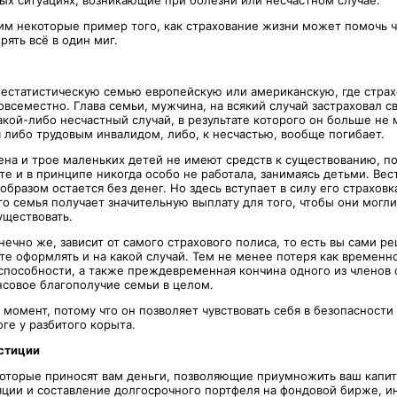
х ситуациях, возникающие при болезни или несчастном случае.
им некоторые пример того, как страхование жизни может помочь ч
рять всё в один миг.
естатистическую семью европейскую или американскую, где страх
всеместно. Глава семьи, мужчина, на всякий случай застраховал св
кой-либо несчастный случай, в результате которого он больше не 
 либо трудовым инвалидом, либо, к несчастью, вообще погибает.
жена и трое маленьких детей не имеют средств к существованию, п
те и в принципе никогда особо не работала, занимаясь детьми. Вес
образом остается без денег. Но здесь вступает в силу его страховк
го семья получает значительную выплату для того, чтобы они могл
уществовать.
нечно же, зависит от самого страхового полиса, то есть вы сами р
те оформлять и на какой случай. Тем не менее потеря как временно
способности, а также преждевременная кончина одного из членов 
нсовое благополучие семьи в целом.
момент, потому что он позволяет чувствовать себя в безопасности
оге у разбитого корыта.
стиции
которые приносят вам деньги, позволяющие приумножить ваш капит
ляции и составление долгосрочного портфеля на фондовой бирже, и