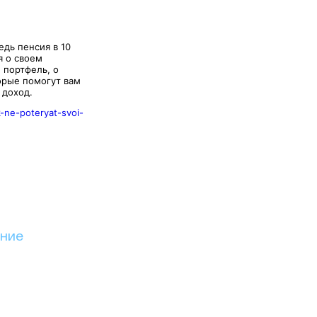
едь пенсия в 10
я о своем
 портфель, о
орые помогут вам
 доход.
-ne-poteryat-svoi-
ание