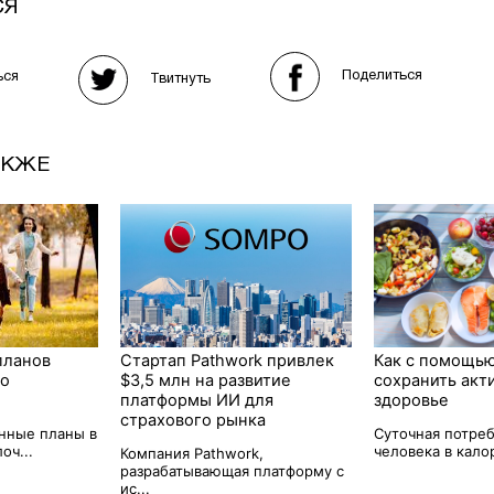
СЯ
Поделиться
ься
Твитнуть
АКЖЕ
планов
Стартап Pathwork привлек
Как с помощь
го
$3,5 млн на развитие
сохранить акт
платформы ИИ для
здоровье
страхового рынка
онные планы в
Суточная потре
оч...
человека в калор
Компания Pathwork,
разрабатывающая платформу с
ис...