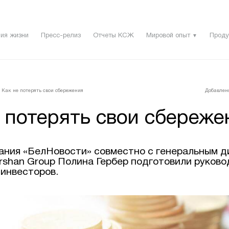
ия жизни
Пресс-релиз
Отчеты КСЖ
Мировой опыт
Проду
▼
Как не потерять свои сбережения
Добавлено
 потерять свои сбереже
ания «БелНовости» совместно с генеральным 
rshan Group Полина Гербер подготовили руково
инвесторов.