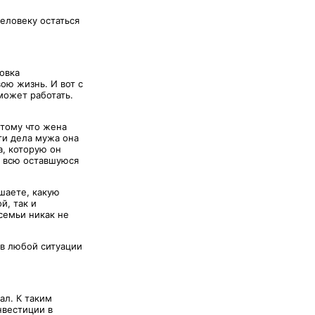
еловеку остаться
овка
ою жизнь. И вот с
может работать.
отому что жена
ти дела мужа она
а, которую он
и всю оставшуюся
ешаете, какую
й, так и
семьи никак не
 в любой ситуации
ал. К таким
нвестиции в