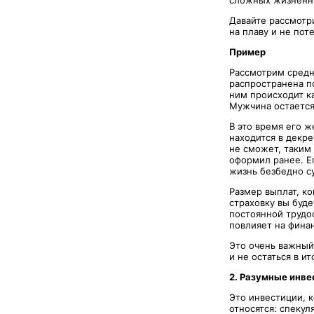
сложных жизненны
Давайте рассмотр
на плаву и не поте
Пример
Рассмотрим средн
распространена по
ним происходит ка
Мужчина остается
В это время его 
находится в декре
не сможет, таким 
оформил ранее. Е
жизнь безбедно с
Размер выплат, ко
страховку вы буде
постоянной трудо
повлияет на фина
Это очень важный 
и не остаться в ит
2. Разумные инве
Это инвестиции, 
относятся: спеку