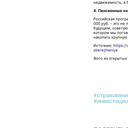
недвижимость, в б
4. Пенсионные н
Российская програ
000 руб. - это не
будущем, советую
котором мы погов
накопить крупную
Источник:
https:/
sberezheniya
Фото из открытых
#страхован
#инвестици