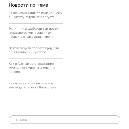
Новости по теме
Какие изменения по пенсионному
аннуитету вступают в августе
Филиппины одобрили три новых
гендерно-ориентированных
продукта страхования жизни
Bestow запускает платформу для
пенсионных аннуитетов
Как в Австралии страхование
жизни и аннуитеты влияют на
пенсию
Как изменилось пенсионное
законодательство в Казахстане