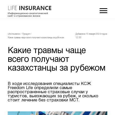
Информационно-аналитический
сайт о страховании жизни
LifeInsurance
/
Продукт
/
Добавлено 15 января 2024 года в
Какие травмы чаще всего получают казахстанцы за рубежом
12:50
Какие травмы чаще
всего получают
казахстанцы за рубежом
В ходе исследования специалисты КСЖ
Freedom Life определили самые
распространенные страховые случаи у
туристов, выезжающих за рубеж, и сколько
стоит лечение без страховки МСТ.