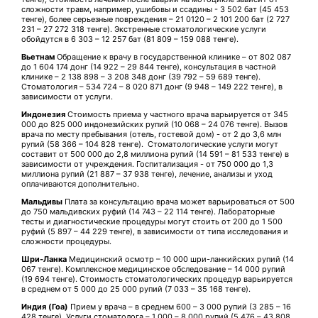
сложности травм, например, ушибовы и ссадины - 3 502 бат (45 453
тенге), более серьезные повреждения – 21 0120 – 2 101 200 бат (2 727
231 – 27 272 318 тенге). Экстренные стоматологические услуги
обойдутся в 6 303 – 12 257 бат (81 809 – 159 088 тенге).
Вьетнам
Обращение к врачу в государственной клинике – от 802 087
до 1 604 174 донг (14 922 – 29 844 тенге), консультация в частной
клинике – 2 138 898 – 3 208 348 донг (39 792 – 59 689 тенге).
Стоматология – 534 724 – 8 020 871 донг (9 948 – 149 222 тенге), в
зависимости от услуги.
Индонезия
Стоимость приема у частного врача варьируется от 345
000 до 825 000 индонезийских рупий (10 068 – 24 076 тенге). Вызов
врача по месту пребывания (отель, гостевой дом) - от 2 до 3,6 млн
рупий (58 366 – 104 828 тенге). Стоматологические услуги могут
составит от 500 000 до 2,8 миллиона рупий (14 591 – 81 533 тенге) в
зависимости от учреждения. Госпитализация - от 750 000 до 1,3
миллиона рупий (21 887 – 37 938 тенге), лечение, анализы и уход
оплачиваются дополнительно.
Мальдивы
Плата за консультацию врача может варьироваться от 500
до 750 мальдивских руфий (14 743 – 22 114 тенге). Лабораторные
тесты и диагностические процедуры могут стоить от 200 до 1 500
руфий (5 897 – 44 229 тенге), в зависимости от типа исследования и
сложности процедуры.
Шри-Ланка
Медицинский осмотр – 10 000 шри-ланкийских рупий (14
067 тенге). Комплексное медицинское обследование – 14 000 рупий
(19 694 тенге). Стоимость стоматологических процедур варьируется
в среднем от 5 000 до 25 000 рупий (7 033 – 35 168 тенге).
Индия (Гоа)
Прием у врача – в среднем 600 – 3 000 рупий (3 285 – 16
428 тенге). Услуги стоматолога – 1 000 – 8 000 рупий (5 476 – 43 808