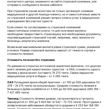
контактного центра, указанного на сайте страховой компании, или
отправить сообщение в личном кабинете.
При страховом случае ассистанс не только организует оказание
медицинской и другой помощи клиенту, но и самостоятельно вместе
со страховой компанией решает вопрос оплаты услуг в медицинских
учреждениях без участия туриста.
Если клиент по согласованию со страховой компанией
самостоятельно оплатил услуги, то для получения выплаты
необходимо предоставить страховщику все необходимые документы,
подтверждающие страховой случай, например, чеки, выписки из
больницы, результаты анализов.
Возможная максимальная выплата равна страховой сумме, указанной
в полисе. Размер страховой выплаты зависит от тяжести случая и
стоимости лечения.
Стоимость лечения без страховки
По данным из открытых источников аналитики выяснили, что дороже
всего лечение для казахстанских туристов - в ОАЭ, стоимость одного
приема у врача может составить 74 275 тенге. Самые недорогие
медицинские услуги в Индии – от 3 285 тенге.
ОАЭ
Посещение врача общей практики - от 100 до 600 дирхамов (12
379 – 74 275 тенге) за консультацию. Средняя стоимость лечения в
больнице в Дубае колеблется от 4 000 до 60 000 дирхамов (495 166 –
7 427 499 тенге).
Таиланд
Стоимость лечения диареи, гастроэнтерита и гастрита
варьируется от 350 до 5 603 бат (4 542 – 72 723 тенге). Простудные и
аллергические заболевания обойдутся в среднем в 5 253 бат (68 180
тенге), Стоимость лечения после аварии на мотоцикле зависит от