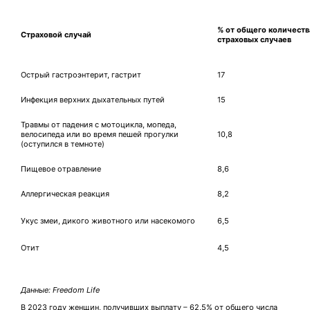
% от общего количеств
Страховой случай
страховых случаев
Острый гастроэнтерит, гастрит
17
Инфекция верхних дыхательных путей
15
Травмы от падения с мотоцикла, мопеда,
велосипеда или во время пешей прогулки
10,8
(оступился в темноте)
Пищевое отравление
8,6
Аллергическая реакция
8,2
Укус змеи, дикого животного или насекомого
6,5
Отит
4,5
Данные: Freedom Life
В 2023 году женщин, получивших выплату – 62,5% от общего числа