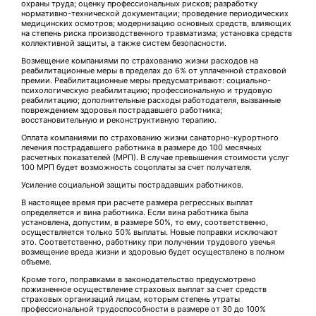
охраны труда; оценку профессиональных рисков; разработку
нормативно-технической документации; проведение периодических
медицинских осмотров; модернизацию основных средств, влияющих
на степень риска производственного травматизма; установка средств
коллективной защиты, а также систем безопасности.
Возмещение компаниями по страхованию жизни расходов на
реабилитационные меры в пределах до 6% от уплаченной страховой
премии. Реабилитационные меры предусматривают: социально-
психологическую реабилитацию; профессиональную и трудовую
реабилитацию; дополнительные расходы работодателя, вызванные
повреждением здоровья пострадавшего работника;
восстановительную и реконструктивную терапию.
Оплата компаниями по страхованию жизни санаторно-курортного
лечения пострадавшего работника в размере до 100 месячных
расчетных показателей (МРП). В случае превышения стоимости услуг
100 МРП будет возможность соцоплаты за счет получателя.
Усиление социальной защиты пострадавших работников.
В настоящее время при расчете размера регрессных выплат
определяется и вина работника. Если вина работника была
установлена, допустим, в размере 50%, то ему, соответственно,
осуществляется только 50% выплаты. Новые поправки исключают
это. Соответственно, работнику при получении трудового увечья
возмещение вреда жизни и здоровью будет осуществлено в полном
объеме.
Кроме того, поправками в законодательство предусмотрено
пожизненное осуществление страховых выплат за счет средств
страховых организаций лицам, которым степень утраты
профессиональной трудоспособности в размере от 30 до 100%