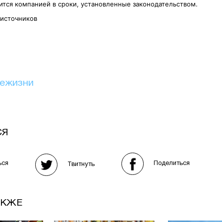
ится компанией в сроки, установленные законодательством.
 источников
иежизни
СЯ
Поделиться
ься
Твитнуть
АКЖЕ