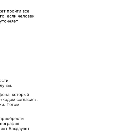
жет пройти все
го, если человек
 уточняет
ости,
лучая.
фона, который
«кодом согласия».
ки. Потом
 приобрести
география
няет Бахдаулет