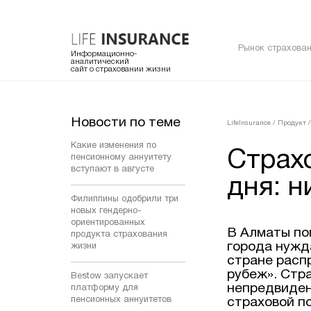
Рынок страхован
Информационно-
аналитический
сайт о страховании жизни
Новости по теме
LifeInsurance
/
Продукт
/
Какие изменения по
Страх
пенсионному аннуитету
вступают в августе
дня: н
Филиппины одобрили три
новых гендерно-
ориентированных
В Алматы по
продукта страхования
города нужд
жизни
стране расп
рубеж». Стр
Bestow запускает
непредвиден
платформу для
пенсионных аннуитетов
страховой по