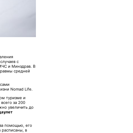
явления
случаев с
МЧС и Минздрав. В
 травмы средней
 сами
изни Nomad Life.
ом туризме и
 всего за 200
ожно увеличить до
даулет
 за помощью, его
 расписаны, в