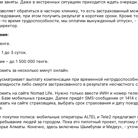
и заняты. Даже в экстренных ситуациях приходится ждать очереди.
зволяет обратиться в частную клинику, то есть застрахованный мо
дования, при этом получить результат в короткие сроки. Кроме то
е-то время трудоспособности, мы оплатим вынужденный отпуск», -
иректор.
ния:
енге.
1 до 3 суток.
е – до 1 500 000 тенге.
мить за несколько минут онлайн.
усматривает выплату компенсации при временной нетрудоспособн
лидности либо смерти застрахованного в результате несчастного с
мить на сайте Nomad Life. Нужно только ввести ИИН и номер теле
в Базе мобильных граждан. Далее придёт SMS-сообщение от 1414 с 
азать на сайте страховщика, выбрать срок страхования и дату поезд
е.
т покупки полиса: мобильные операторы ALTEL и Tele2 предлагают
пребывание людей за городом. Пока это пилотный проект, поэтому 
горье Алматы. Конечно, здесь включены Шымбулак и Медеу», - уточ