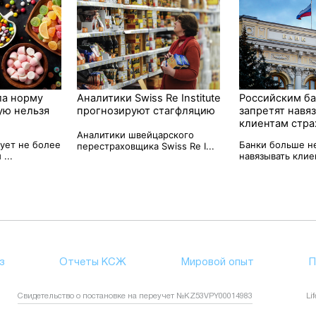
ла норму
Аналитики Swiss Re Institute
Российским б
ую нельзя
прогнозируют стагфляцию
запретят навя
клиентам стра
Аналитики швейцарского
дует не более
Банки больше н
перестраховщика Swiss Re I...
...
навязывать клиен
з
Отчеты КСЖ
Мировой опыт
П
Свидетельство о постановке на переучет №KZ53VPY00014983
Li