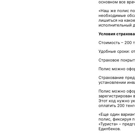
основном все врач
«Наш же полис по
необходимые обсле
лишиться на како
исполнительный д
Условия страхова
Стоимость – 200 т
Удобные сроки: от 
Страховое покрыти
Полис можно офор
Страхование пред
установлении инва
Полис можно офор
зарегистрирован 
Этот код нужно ук
оплатить 200 тенг
«Еще один вариан
полис, фиксируя 
«Туриста» – пред
Едилбеков.