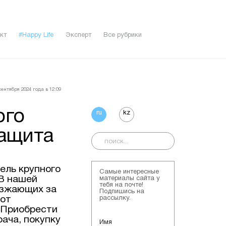
кт
#Happy Life
Эксперт
Все рубрики
ентября 2024 года в 12:09
ого
ru
kz
защита
ель крупного
Самые интересные
 В нашей
материалы сайта у
тебя на почте!
езжающих за
Подпишись на
 от
рассылку.
. Приобрести
рача, покупку
Имя