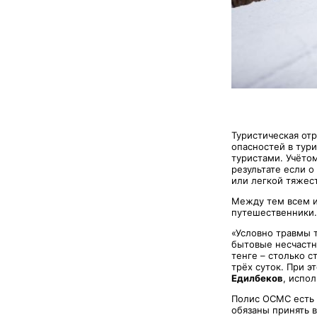
Туристическая от
опасностей в тури
туристами. Учёто
результате если о
или легкой тяжес
Между тем всем и
путешественники.
«Условно травмы 
бытовые несчастны
тенге – столько с
трёх суток. При э
Едилбеков
, испо
Полис ОСМС есть п
обязаны принять 