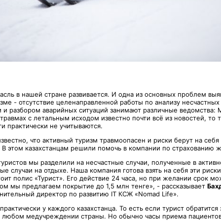
расль в нашей стране развивается. И одна из основных проблем вы
зме - отсутствие целенаправленной работы по анализу несчастных 
м и разбором аварийных ситуаций занимают различные ведомства: 
 травмах с летальным исходом известно почти всё из новостей, то
ти практически не учитываются.
звестно, что активный туризм травмоопасен и риски берут на себя
 В этом казахстанцам решили помочь в компании по страхованию ж
туристов мы разделили на несчастные случаи, полученные в активн
е случаи на отдыхе. Наша компания готова взять на себя эти риски
тоит полис «Турист». Его действие 24 часа, но при желании срок м
том мы предлагаем покрытие до 1,5 млн тенге», - рассказывает
Бах
лнительный директор по развитию IT КСЖ «Nomad Life».
рактически у каждого казахстанца. То есть если турист обратится
в любом медучреждении страны. Но обычно часы приема пациентов