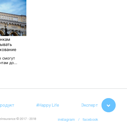
анкам
зывать
хование
е смогут
там до...
родукт
#Happy Life
Эксперт
feInsurance © 2017 - 2018
instagram /
facebook