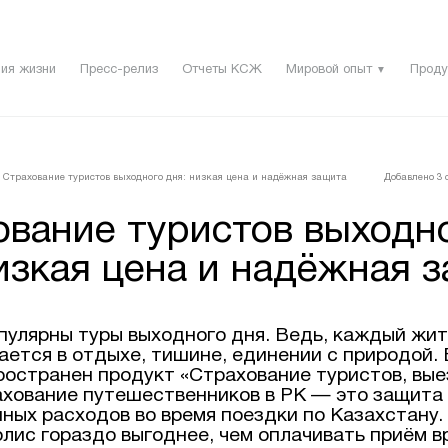
ия жизни
Пресс-релиз
Отчеты КСЖ
Мировой опыт
Проду
▼
Страхование туристов выходного дня: низкая цена и надёжная защита
Добавлено 3 с
ование туристов выходн
изкая цена и надёжная 
пулярны туры выходного дня. Ведь, каждый жит
ается в отдыхе, тишине, единении с природой.
ространен продукт «Страхование туристов, вы
ахование путешественников в РК — это защита
ных расходов во время поездки по Казахстану
лис гораздо выгоднее, чем оплачивать приём в