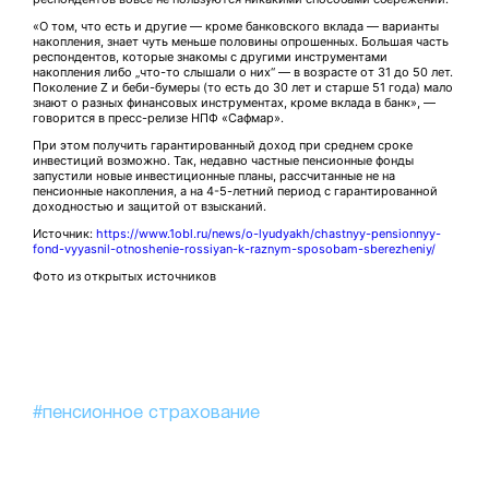
«О том, что есть и другие — кроме банковского вклада — варианты
накопления, знает чуть меньше половины опрошенных. Большая часть
респондентов, которые знакомы с другими инструментами
накопления либо „что-то слышали о них“ — в возрасте от 31 до 50 лет.
Поколение Z и беби-бумеры (то есть до 30 лет и старше 51 года) мало
знают о разных финансовых инструментах, кроме вклада в банк», —
говорится в пресс-релизе НПФ «Сафмар».
При этом получить гарантированный доход при среднем сроке
инвестиций возможно. Так, недавно частные пенсионные фонды
запустили новые инвестиционные планы, рассчитанные не на
пенсионные накопления, а на 4-5-летний период с гарантированной
доходностью и защитой от взысканий.
Источник:
https://www.1obl.ru/news/o-lyudyakh/chastnyy-pensionnyy-
fond-vyyasnil-otnoshenie-rossiyan-k-raznym-sposobam-sberezheniy/
Фото из открытых источников
#пенсионное страхование