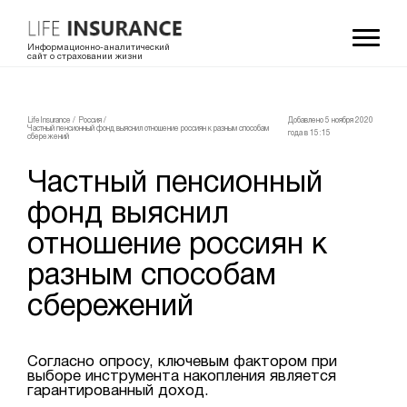
Информационно-аналитический
сайт о страховании жизни
LifeInsurance
/
Россия
/
Добавлено 5 ноября 2020
Частный пенсионный фонд выяснил отношение россиян к разным способам
года в 15:15
сбережений
Частный пенсионный
фонд выяснил
отношение россиян к
разным способам
сбережений
Согласно опросу, ключевым фактором при
выборе инструмента накопления является
гарантированный доход.