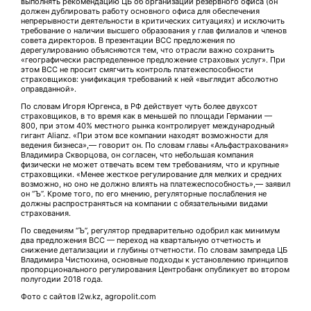
выполнять рекомендацию ЦБ об организации резервного офиса (он
должен дублировать работу основного офиса для обеспечения
непрерывности деятельности в критических ситуациях) и исключить
требование о наличии высшего образования у глав филиалов и членов
совета директоров. В презентации ВСС предложения по
дерегулированию объясняются тем, что отрасли важно сохранить
«географически распределенное предложение страховых услуг». При
этом ВСС не просит смягчить контроль платежеспособности
страховщиков: унификация требований к ней «выглядит абсолютно
оправданной».
По словам Игоря Юргенса, в РФ действует чуть более двухсот
страховщиков, в то время как в меньшей по площади Германии —
800, при этом 40% местного рынка контролирует международный
гигант Alianz. «При этом все компании находят возможности для
ведения бизнеса»,— говорит он. По словам главы «Альфастрахования»
Владимира Скворцова, он согласен, что небольшая компания
физически не может отвечать всем тем требованиям, что и крупные
страховщики. «Менее жесткое регулирование для мелких и средних
возможно, но оно не должно влиять на платежеспособность»,— заявил
он “Ъ”. Кроме того, по его мнению, регуляторные послабления не
должны распространяться на компании с обязательными видами
страхования.
По сведениям “Ъ”, регулятор предварительно одобрил как минимум
два предложения ВСС — переход на квартальную отчетность и
снижение детализации и глубины отчетности. По словам зампреда ЦБ
Владимира Чистюхина, основные подходы к установлению принципов
пропорционального регулирования Центробанк опубликует во втором
полугодии 2018 года.
Фото с сайтов l2w.kz, agropolit.com