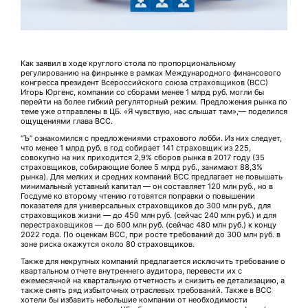
Как заявил в ходе круглого стола по пропорциональному
регулированию на финрынке в рамках Международного финансового
конгресса президент Всероссийского союза страховщиков (ВСС)
Игорь Юргенс, компании со сборами менее 1 млрд руб. могли бы
перейти на более гибкий регуляторный режим. Предложения рынка по
теме уже отправлены в ЦБ. «Я чувствую, нас слышат там»,— поделился
ощущениями глава ВСС.
“Ъ” ознакомился с предложениями страхового лобби. Из них следует,
что менее 1 млрд руб. в год собирает 141 страховщик из 225,
совокупно на них приходится 2,9% сборов рынка в 2017 году (35
страховщиков, собирающие более 5 млрд руб., занимают 88,3%
рынка). Для мелких и средних компаний ВСС предлагает не повышать
минимальный уставный капитал — он составляет 120 млн руб., но в
Госдуме ко второму чтению готовятся поправки о повышении
показателя для универсальных страховщиков до 300 млн руб., для
страховщиков жизни — до 450 млн руб. (сейчас 240 млн руб.) и для
перестраховщиков — до 600 млн руб. (сейчас 480 млн руб.) к концу
2022 года. По оценкам ВСС, при росте требований до 300 млн руб. в
зоне риска окажутся около 80 страховщиков.
Также для некрупных компаний предлагается исключить требование о
квартальном отчете внутреннего аудитора, перевести их с
ежемесячной на квартальную отчетность и снизить ее детализацию, а
также снять ряд избыточных отраслевых требований. Также в ВСС
хотели бы избавить небольшие компании от необходимости