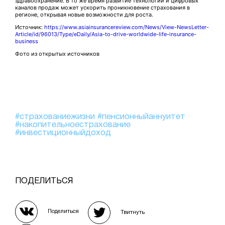
здравоохранение. В то же время развитие технологий и цифровых
каналов продаж может ускорить проникновение страхования в
регионе, открывая новые возможности для роста.
Источник:
https://www.asiainsurancereview.com/News/View-NewsLetter-
Article/id/96013/Type/eDaily/Asia-to-drive-worldwide-life-insurance-
business
Фото из открытых источников
#страхованиежизни
#пенсионныйаннуитет
#накопительноестрахование
#инвестиционныйдоход
ПОДЕЛИТЬСЯ
Поделиться
Твитнуть