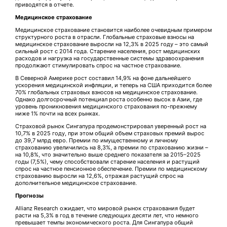
приводятся в отчете.
Медицинское страхование
Медицинское страхование становится наиболее очевидным примером
структурного роста в отрасли. Глобальные страховые взносы на
медицинское страхование выросли на 12,3% в 2025 году – это самый
сильный рост с 2014 года. Старение населения, рост медицинских
расходов и нагрузка на государственные системы здравоохранения
продолжают стимулировать спрос на частное страхование.
В Северной Америке рост составил 14,9% на фоне дальнейшего
ускорения медицинской инфляции, и теперь на США приходится более
70% глобальных страховых взносов на медицинское страхование.
Однако долгосрочный потенциал роста особенно высок в Азии, где
уровень проникновения медицинского страхования по-прежнему
ниже 1% почти на всех рынках.
Страховой рынок Сингапура продемонстрировал уверенный рост на
10,7% в 2025 году, при этом общий объем страховых премий вырос
до 39,7 млрд евро. Премии по имущественному и личному
страхованию увеличились на 8,3%, а премии по страхованию жизни –
на 10,8%, что значительно выше среднего показателя за 2015–2025
годы (7,5%), чему способствовали старение населения и растущий
спрос на частное пенсионное обеспечение. Премии по медицинскому
страхованию выросли на 12,6%, отражая растущий спрос на
дополнительное медицинское страхование.
Прогнозы
Allianz Research ожидает, что мировой рынок страхования будет
расти на 5,3% в год в течение следующих десяти лет, что немного
превышает темпы экономического роста. Для Сингапура общий