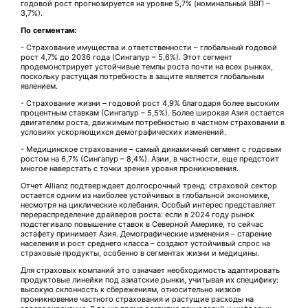
годовой рост прогнозируется на уровне 5,7% (номинальный ВВП –
3,7%).
По сегментам:
- Страхование имущества и ответственности – глобальный годовой
рост 4,7% до 2036 года (Сингапур – 5,6%). Этот сегмент
продемонстрирует устойчивые темпы роста почти на всех рынках,
поскольку растущая потребность в защите является глобальным
явлением.
- Страхование жизни – годовой рост 4,9% благодаря более высоким
процентным ставкам (Сингапур – 5,5%). Более широкая Азия остается
двигателем роста, движимым потребностью в частном страховании в
условиях ускоряющихся демографических изменений.
- Медицинское страхование – самый динамичный сегмент с годовым
ростом на 6,7% (Сингапур – 8,4%). Азии, в частности, еще предстоит
многое наверстать с точки зрения уровня проникновения.
Отчет Allianz подтверждает долгосрочный тренд: страховой сектор
остается одним из наиболее устойчивых в глобальной экономике,
несмотря на циклические колебания. Особый интерес представляет
перераспределение драйверов роста: если в 2024 году рынок
подстегивало повышение ставок в Северной Америке, то сейчас
эстафету принимает Азия. Демографические изменения – старение
населения и рост среднего класса – создают устойчивый спрос на
страховые продукты, особенно в сегментах жизни и медицины.
Для страховых компаний это означает необходимость адаптировать
продуктовые линейки под азиатские рынки, учитывая их специфику:
высокую склонность к сбережениям, относительно низкое
проникновение частного страхования и растущие расходы на