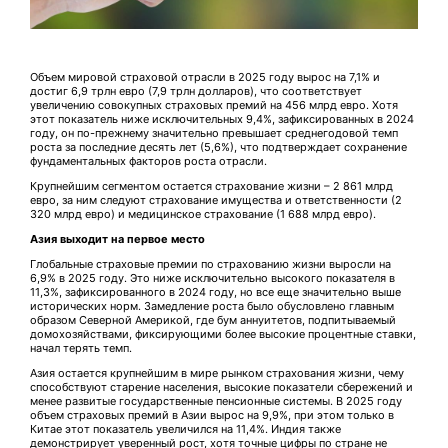
Объем мировой страховой отрасли в 2025 году вырос на 7,1% и
достиг 6,9 трлн евро (7,9 трлн долларов), что соответствует
увеличению совокупных страховых премий на 456 млрд евро. Хотя
этот показатель ниже исключительных 9,4%, зафиксированных в 2024
году, он по-прежнему значительно превышает среднегодовой темп
роста за последние десять лет (5,6%), что подтверждает сохранение
фундаментальных факторов роста отрасли.
Крупнейшим сегментом остается страхование жизни – 2 861 млрд
евро, за ним следуют страхование имущества и ответственности (2
320 млрд евро) и медицинское страхование (1 688 млрд евро).
Азия выходит на первое место
Глобальные страховые премии по страхованию жизни выросли на
6,9% в 2025 году. Это ниже исключительно высокого показателя в
11,3%, зафиксированного в 2024 году, но все еще значительно выше
исторических норм. Замедление роста было обусловлено главным
образом Северной Америкой, где бум аннуитетов, подпитываемый
домохозяйствами, фиксирующими более высокие процентные ставки,
начал терять темп.
Азия остается крупнейшим в мире рынком страхования жизни, чему
способствуют старение населения, высокие показатели сбережений и
менее развитые государственные пенсионные системы. В 2025 году
объем страховых премий в Азии вырос на 9,9%, при этом только в
Китае этот показатель увеличился на 11,4%. Индия также
демонстрирует уверенный рост, хотя точные цифры по стране не