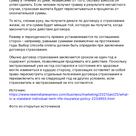
сумму в течение 30 дней, независимо от того, сколько взносов он
успел сделать. Если человек получил травму в результате несчастного
случая, страховая выплата будет пересчитываться в процентах от
окончательной суммы.
То есть, сломав руку, вы получите деньги по договору о страховании
жизни, но эта сумма будет меньше той, которую вы получите, когда
закончится срок действия договора.
Размер и периодичность премии устанавливаются по соглашению
сторон – например, равными суммами ежемесячно на протяжении
года. Выбор способа оплаты должен быть определен при заключении
договора страхования.
Обычно договор страхования заключается сроком на один год и
содержит условие, позволяющее продлевать его действие. Поскольку
застрахованный уже на год состарился и состояние его здоровья
могло измениться в худшую сторону, страховщик оставляет за собой
право пересмотреть отдельные положения договора страхования и
перезаключить его на следующий год на других условиях, если
страхователь и застрахованный на это согласятся.
Источник:
https://www.newindianexpress.com/business/marketing/2021/jan/25/what-
is-a-standard-individual-term-life-insurance-policy-2254955.html
Фото из открытых источников