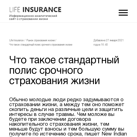
Информационно-аналитический
сайт о страховании жизни
LifeInsurance
/
Рынок страхования жизни
/
Добавлено 27 января 2021
Что такое стандартный полис срочного страхования жизни
года в 16:40
Что такое стандартный
полис срочного
страхования жизни
Обычно молодые люди редко задумываются о
страховании жизни, а между тем оно поможет
скопить деньги на различные цели и защитить
интересы в случае травмы. Чем моложе вы
будете при заключении договора
накопительного страхования жизни, тем
меньше будут взносы и тем большую сумму вы
получите по истечению срока, пишет New Indian