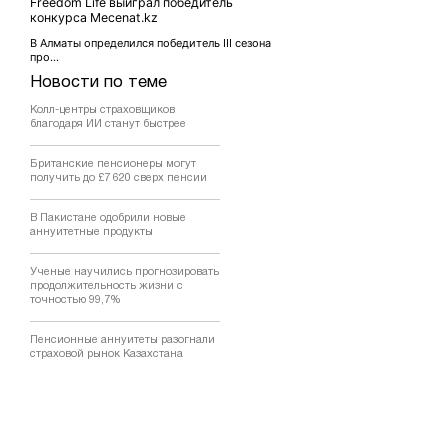
Freedom Life выиграл победитель
конкурса Mecenat.kz
В Алматы определился победитель ІІI сезона
про...
Новости по теме
Колл-центры страховщиков
благодаря ИИ станут быстрее
Британские пенсионеры могут
получить до £7 620 сверх пенсии
В Пакистане одобрили новые
аннуитетные продукты
Ученые научились прогнозировать
продолжительность жизни с
точностью 99,7%
Пенсионные аннуитеты разогнали
страховой рынок Казахстана