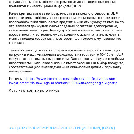
актуальность вновь обрели современные инвестиционные планы с
привязкой к инвестиционным фондам (ULIP).
Ранее критикуемые за непрозрачность и высокую стоимость, ULIP
превратились в эффективные, прозрачные и выгодные с точки зрения
налогообложения финансовые продукты. Они стимулируют именно то,
что является движущей силой создания богатства: долгосрочные,
стабильные инвестиции. Благодаря более низким комиссиям, полной
прозрачности и встроенному страхованию жизни, эти инструменты
меняют подход серьезных инвесторов к долгосрочному накоплению
капитала.
Таким образом, для тех, кто стремится минимизировать налоговую
нагрузку и максимизировать доходность на горизонте 10–15 лет, ULIP
могут стать оптимальным решением. Однако, как и в случае с любыми
инвестициями, ключевое значение имеет осознанный выбор продукта,
соответствующего индивидуальным финансовым целям и горизонту
планирования.
Источник:
https://www.thehindu.com/business/this-festive-season-
invest-smart-via-new-age-ulip/article70204609.ece#google_vignette
Фото из открытых источников
#страхованиежизни
#инвестиционныйдоход