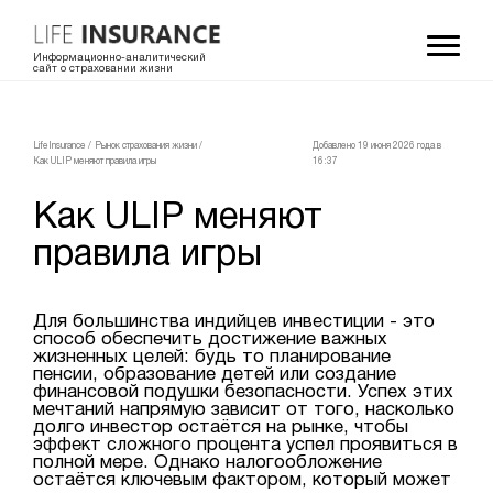
Информационно-аналитический
сайт о страховании жизни
LifeInsurance
/
Рынок страхования жизни
/
Добавлено 19 июня 2026 года в
Как ULIP меняют правила игры
16:37
Как ULIP меняют
правила игры
Для большинства индийцев инвестиции - это
способ обеспечить достижение важных
жизненных целей: будь то планирование
пенсии, образование детей или создание
финансовой подушки безопасности. Успех этих
мечтаний напрямую зависит от того, насколько
долго инвестор остаётся на рынке, чтобы
эффект сложного процента успел проявиться в
полной мере. Однако налогообложение
остаётся ключевым фактором, который может