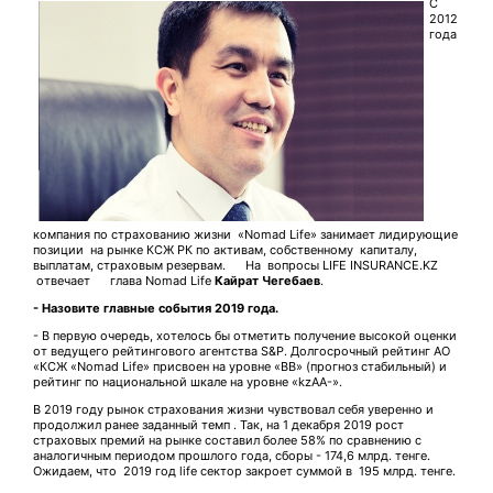
С
2012
года
компания по страхованию жизни «Nomad Life» занимает лидирующие
позиции на рынке КСЖ РК по активам, собственному капиталу,
выплатам, страховым резервам. На вопросы LIFE INSURANCE.KZ
отвечает глава Nomad Life
Кайрат Чегебаев
.
- Назовите главные события 2019 года.
- В первую очередь, хотелось бы отметить получение высокой оценки
от ведущего рейтингового агентства S&P. Долгосрочный рейтинг АО
«КСЖ «Nomad Life» присвоен на уровне «ВВ» (прогноз стабильный) и
рейтинг по национальной шкале на уровне «kzАА-».
В 2019 году рынок страхования жизни чувствовал себя уверенно и
продолжил ранее заданный темп . Так, на 1 декабря 2019 рост
страховых премий на рынке составил более 58% по сравнению с
аналогичным периодом прошлого года, сборы - 174,6 млрд. тенге.
Ожидаем, что 2019 год life сектор закроет суммой в 195 млрд. тенге.