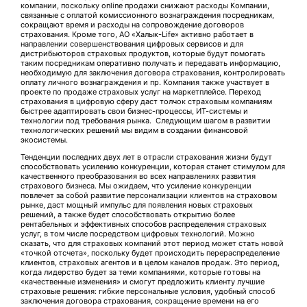
компании, поскольку online продажи снижают расходы Компании,
связанные с оплатой комиссионного вознаграждения посредникам,
сокращают время и расходы на сопровождение договоров
страхования. Кроме того, АО «Халык-Life» активно работает в
направлении совершенствования цифровых сервисов и для
дистрибьюторов страховых продуктов, которые будут помогать
таким посредникам оперативно получать и передавать информацию,
необходимую для заключения договора страхования, контролировать
оплату личного вознаграждения и пр. Компания также участвует в
проекте по продаже страховых услуг на маркетплейсе. Переход
страхования в цифровую сферу даст толчок страховым компаниям
быстрее адаптировать свои бизнес-процессы, ИТ-системы и
технологии под требования рынка. Следующим шагом в развитии
технологических решений мы видим в создании финансовой
экосистемы.
Тенденции последних двух лет в отрасли страхования жизни будут
способствовать усилению конкуренции, которая станет стимулом для
качественного преобразования во всех направлениях развития
страхового бизнеса. Мы ожидаем, что усиление конкуренции
повлечет за собой развитие персонализации клиентов на страховом
рынке, даст мощный импульс для появления новых страховых
решений, а также будет способствовать открытию более
рентабельных и эффективных способов распределения страховых
услуг, в том числе посредством цифровых технологий. Можно
сказать, что для страховых компаний этот период может стать новой
«точкой отсчета», поскольку будет происходить перераспределение
клиентов, страховых агентов и в целом каналов продаж. Это период,
когда лидерство будет за теми компаниями, которые готовы на
«качественные изменения» и смогут предложить клиенту лучшие
страховые решения: гибкие персональные условия, удобный способ
заключения договора страхования, сокращение времени на его