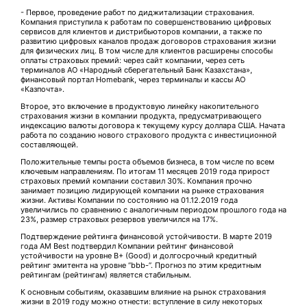
- Первое, проведение работ по диджитализации страхования.
Компания приступила к работам по совершенствованию цифровых
сервисов для клиентов и дистрибьюторов компании, а также по
развитию цифровых каналов продаж договоров страхования жизни
для физических лиц. В том числе для клиентов расширены способы
оплаты страховых премий: через сайт компании, через сеть
терминалов АО «Народный сберегательный Банк Казахстана»,
финансовый портал Homebank, через терминалы и кассы АО
«Казпочта».
Второе, это включение в продуктовую линейку накопительного
страхования жизни в компании продукта, предусматривающего
индексацию валюты договора к текущему курсу доллара США. Начата
работа по созданию нового страхового продукта с инвестиционной
составляющей.
Положительные темпы роста объемов бизнеса, в том числе по всем
ключевым направлениям. По итогам 11 месяцев 2019 года прирост
страховых премий компании составил 30%. Компания прочно
занимает позицию лидирующей компании на рынке страхования
жизни. Активы Компании по состоянию на 01.12.2019 года
увеличились по сравнению с аналогичным периодом прошлого года на
23%, размер страховых резервов увеличился на 17%.
Подтверждение рейтинга финансовой устойчивости. В марте 2019
года AM Best подтвердил Компании рейтинг финансовой
устойчивости на уровне B+ (Good) и долгосрочный кредитный
рейтинг эмитента на уровне “bbb-”. Прогноз по этим кредитным
рейтингам (рейтингам) является стабильным.
К основным событиям, оказавшим влияние на рынок страхования
жизни в 2019 году можно отнести: вступление в силу некоторых