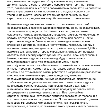
оформление и последующее обслуживание, предоставление
дополнительного сопутствующего сервиса клиентам и пр. Более
того, появление новых игроков положительно повлияет и на развитие
рынка страхования жизни, поскольку это создаст условия для
увеличения охвата населения страны добровольными видами
страхования и юридических лиц обязательным страхованием.
Развитие продуктов накопительного страхования с валютной
составляющей, а также продуктов с инвестиционной составляющей,
так называемые продукты Unit-Linked. Уже сегодня на рынке
существуют страховые продукты, предусматривающие индексацию
валюты договора к текущему курсу иностранной валюты. Такие
страховые продукты более привлекательны для клиентов, чем
вложение в другие финансовые инструменты, поскольку наряду с
высоким размером доходности, который может достигать 3,41% в
валюте в зависимости от срока страхования, страховой продукт
обеспечивает клиенту страховую защиту на весь срок страхования.
Именно такие продукты на наш взгляд, будут пользоваться
популярностью у клиентов страховых компаний за их
многофункциональность: обеспечение страховой защиты, накопления
и инвестирования. Кроме того, в настоящее время несколько
компаний по страхованию жизни работают в направлении разработки
следующего поколения страховых продуктов, которые
предусматривают инвестиционную составляющую. Действующие
требования законодательства не позволяют запустить продукт в
кратчайшие сроки, поскольку при практической реализации
выяснилось, что некоторые условия по продукту не совсем четко
регулируются в законодательных актах. Поэтому сейчас
страховщиками осуществляется активная работа по согласованию
соответствующего законодательства. После внесения необходимых
поправок, мы уверены, что рынок пополнится новыми, очень
интересными, а главное, полезными с точки зрения инвестирования,