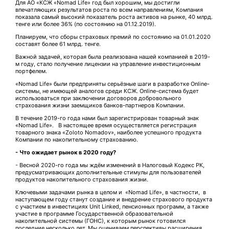
Для АО «КСЖ «Nomad Life» год был хорошим, мы достигли
впечатляющих результатов роста по всем направлениям, Компания
показала самый высокий показатель роста активов на рынке, 40 млрд.
тенге или более 36% (по состоянию на 01.12.2019).
Планируем, что сборы страховых премий по состоянию на 01.01.2020
составят более 61 млрд. тенге.
Важной задачей, которая была реализована нашей компанией в 2019-
м году, стало получение лицензии на управление инвестиционным
портфелем.
«Nomad Life» были предприняты серьёзные шаги в разработке Online-
системы, не имеющей аналогов среди КСЖ. Online-система будет
использоваться при заключении договоров добровольного
страхования жизни заемщиков банков-партнеров Компании.
В течение 2019-го года нами был зарегистрирован товарный знак
«Nomad Life». В настоящее время осуществляется регистрация
товарного знака «Zoloto Nomadov», наиболее успешного продукта
Компании по накопительному страхованию.
- Что ожидает рынок в 2020 году?
- Весной 2020-го года мы ждём изменений в Налоговый Кодекс РК,
предусматривающих дополнительные стимулы для пользователей
продуктов накопительного страхования жизни.
Ключевыми задачами рынка в целом и «Nomad Life», в частности, в
наступающем году станут создание и внедрение страхового продукта
с участием в инвестициях Unit Linked, пенсионных программ, а также
участие в программе Государственной образовательной
накопительной системы (ГОНС), к которым рынок готовился
последние несколько лет. Мы оцениваем перспективы расширения