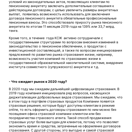
условий из законодательных актов, позволяющих клиентам по
пенсионному аннуитету заключать дополнительные соглашения к
действующим договорам, с целью увеличить размеры аннуитетных
выплат, появилась возможность использовать для заключения
договора пенсионного аннуитета обязательные профессиональные
пенсионные взносы. Это способствовало приросту рынка пенсионного
аннуитета по итогам 11 месяцев 2019 года на 139% или 33,7 млрд.
тенге.
Кроме того, в течение года КСЖ активно сотрудничали с
государственными структурами по вопросам внесения изменений в
законодательство о пенсионном обеспечении, о продуктах с
инвестиционной составляющей, а также по вопросам инициирования
предложений по развитию рынка страхования жизни, например,
возможность участия компаний по страхованию жизни в
государственной образовательной накопительной системе, внедрение
института совместного (супружеского) аннуитета и т.д.
- Что ожидает рынок в 2020 году?
В 2020 году мы ожидаем дальнейшей цифровизации страхования. В
2019 году компания инициировала ряд вопросов, касающихся
диджитализации добровольных видов страхования. Мы ожидаем, что
в этом году в портфеле страховых продуктов Компании появятся
страховые решения, которые будут доступны клиентам в режиме
online, то есть оформить договоры страхования по ним можно без
посещения офиса страховой компании клиентом или без
посредничества страхового агента. Такой способ продвижения
страховых услуг более выгоден для клиентов, потому что позволяет
экономить время и средства, затраченные на оформление договоров
страхования. С другой стороны, это выгодно и самой страховой