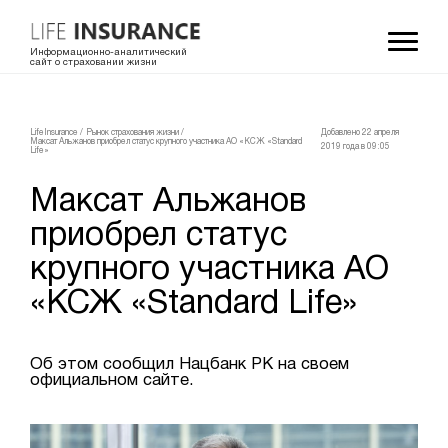
Информационно-аналитический
сайт о страховании жизни
LifeInsurance
/
Рынок страхования жизни
/
Добавлено 22 апреля
Максат Альжанов приобрел статус крупного участника АО «КСЖ «Standard
2019 года в 09:05
Life»
Максат Альжанов
приобрел статус
крупного участника АО
«КСЖ «Standard Life»
Об этом сообщил Нацбанк РК на своем
официальном сайте.